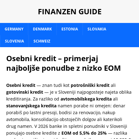
FINANZEN GUIDE
GERMANY
DENMARK
ESTONIA
SLOVAKIA
SLOVENIA
SCHWEIZ
Osebni kredit – primerjaj
najboljše ponudbe z nizko EOM
Osebni kredit
— znan tudi kot
potrošniški kredit
ali
gotovinski kredit
— je v Sloveniji najpogosteje najeta oblika
kreditiranja. Za razliko od
avtomobilskega kredita
ali
stanovanjskega kredita
namen porabe ni omejen: denar
porabiš po lastni presoji, bodisi za renovacijo, nakup
avtomobila, konsolidacijo obstoječih dolgov ali katerikoli
drug namen. V 2026 banke in spletni ponudniki v Sloveniji
ponujajo osebne kredite z
EOM od 5,5% do 25%
— razlika