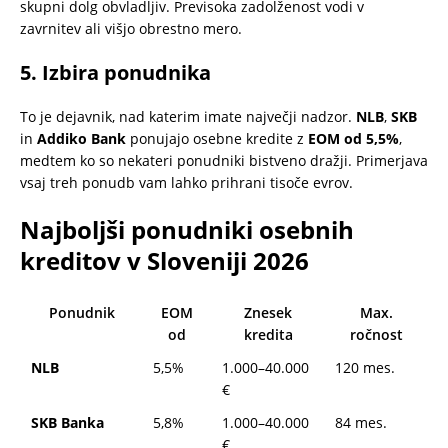
skupni dolg obvladljiv. Previsoka zadolženost vodi v
zavrnitev ali višjo obrestno mero.
5. Izbira ponudnika
To je dejavnik, nad katerim imate največji nadzor.
NLB
,
SKB
in
Addiko Bank
ponujajo osebne kredite z
EOM od 5,5%
,
medtem ko so nekateri ponudniki bistveno dražji. Primerjava
vsaj treh ponudb vam lahko prihrani tisoče evrov.
Najboljši ponudniki osebnih
kreditov v Sloveniji 2026
Ponudnik
EOM
Znesek
Max.
od
kredita
ročnost
NLB
5,5%
1.000–40.000
120 mes.
€
SKB Banka
5,8%
1.000–40.000
84 mes.
€