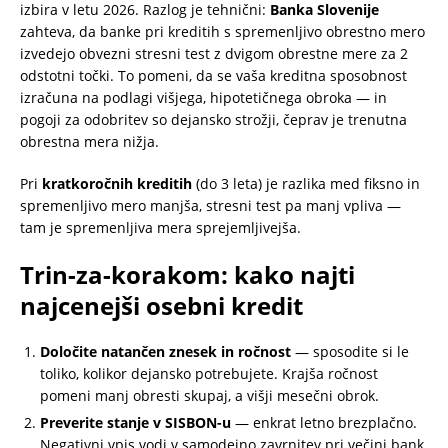
izbira v letu 2026. Razlog je tehnični:
Banka Slovenije
zahteva, da banke pri kreditih s spremenljivo obrestno mero
izvedejo obvezni stresni test z dvigom obrestne mere za 2
odstotni točki. To pomeni, da se vaša kreditna sposobnost
izračuna na podlagi višjega, hipotetičnega obroka — in
pogoji za odobritev so dejansko strožji, čeprav je trenutna
obrestna mera nižja.
Pri
kratkoročnih kreditih
(do 3 leta) je razlika med fiksno in
spremenljivo mero manjša, stresni test pa manj vpliva —
tam je spremenljiva mera sprejemljivejša.
Trin-za-korakom: kako najti
najcenejši osebni kredit
Določite natančen znesek in ročnost
— sposodite si le
toliko, kolikor dejansko potrebujete. Krajša ročnost
pomeni manj obresti skupaj, a višji mesečni obrok.
Preverite stanje v SISBON-u
— enkrat letno brezplačno.
Negativni vpis vodi v samodejno zavrnitev pri večini bank.