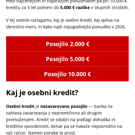
med najcenejšim in najdražjim ponudnikom pa pri 10.000 €
kreditu za 5 let pomeni do
5.000 € razlike
v skupnih stroških.
V tej vodnik razlagamo, kaj je osebni kredit, kaj vpliva na
obrestno mero, in kako najti najugodnejšo ponudbo v 2026.
Posojilo 2.000 €
Posojilo 5.000 €
Posojilo 10.000 €
Kaj je osebni kredit?
Osebni kredit
je
nezavarovano posojilo
— banka ne
zahteva zavarovanja z nepremičnino ali drugim
premoženjem. Kredit se odobri na podlagi dohodka in
kreditne sposobnosti, denar pa se nakaže neposredno na
vaš račun. Namen porabe je prost.