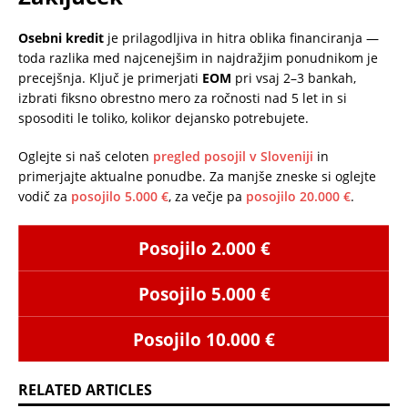
Osebni kredit
je prilagodljiva in hitra oblika financiranja —
toda razlika med najcenejšim in najdražjim ponudnikom je
precejšnja. Ključ je primerjati
EOM
pri vsaj 2–3 bankah,
izbrati fiksno obrestno mero za ročnosti nad 5 let in si
sposoditi le toliko, kolikor dejansko potrebujete.
Oglejte si naš celoten
pregled posojil v Sloveniji
in
primerjajte aktualne ponudbe. Za manjše zneske si oglejte
vodič za
posojilo 5.000 €
, za večje pa
posojilo 20.000 €
.
Posojilo 2.000 €
Posojilo 5.000 €
Posojilo 10.000 €
RELATED ARTICLES