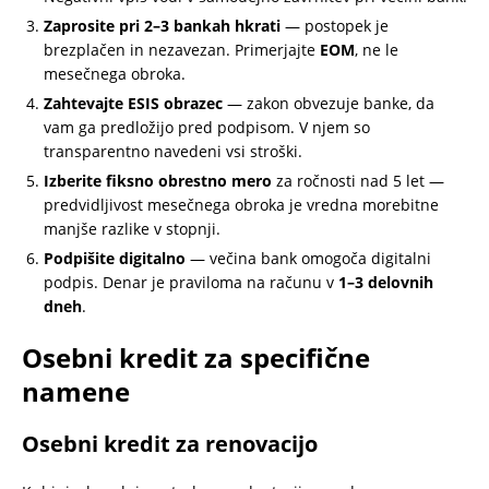
Zaprosite pri 2–3 bankah hkrati
— postopek je
brezplačen in nezavezan. Primerjajte
EOM
, ne le
mesečnega obroka.
Zahtevajte ESIS obrazec
— zakon obvezuje banke, da
vam ga predložijo pred podpisom. V njem so
transparentno navedeni vsi stroški.
Izberite fiksno obrestno mero
za ročnosti nad 5 let —
predvidljivost mesečnega obroka je vredna morebitne
manjše razlike v stopnji.
Podpišite digitalno
— večina bank omogoča digitalni
podpis. Denar je praviloma na računu v
1–3 delovnih
dneh
.
Osebni kredit za specifične
namene
Osebni kredit za renovacijo