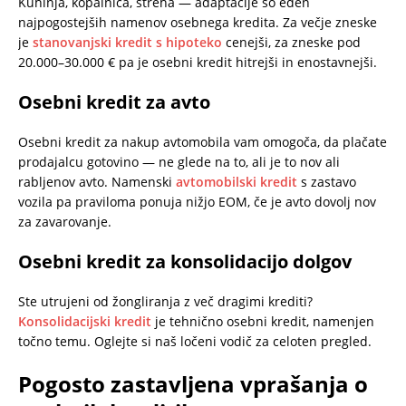
Kuhinja, kopalnica, streha — adaptacije so eden
najpogostejših namenov osebnega kredita. Za večje zneske
je
stanovanjski kredit s hipoteko
cenejši, za zneske pod
20.000–30.000 € pa je osebni kredit hitrejši in enostavnejši.
Osebni kredit za avto
Osebni kredit za nakup avtomobila vam omogoča, da plačate
prodajalcu gotovino — ne glede na to, ali je to nov ali
rabljenov avto. Namenski
avtomobilski kredit
s zastavo
vozila pa praviloma ponuja nižjo EOM, če je avto dovolj nov
za zavarovanje.
Osebni kredit za konsolidacijo dolgov
Ste utrujeni od žongliranja z več dragimi krediti?
Konsolidacijski kredit
je tehnično osebni kredit, namenjen
točno temu. Oglejte si naš ločeni vodič za celoten pregled.
Pogosto zastavljena vprašanja o