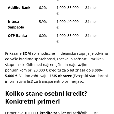
Addiko Bank
6,2%
1.000–35.000
84 mes.
€
Intesa
5,9%
1.000–40.000
84 mes.
Sanpaolo
€
OTP Banka
6,0%
1.000–35.000
84 mes.
€
Prikazane
EOM
so izhodiščne — dejanska stopnja je odvisna
od vaše kreditne sposobnosti, zneska in ročnosti. Razlika v
skupnih stroških med najcenejšim in najdražjim
ponudnikom pri 20.000 € kreditu za 5 let znaša do
3.000–
5.000 €
. Vedno zahtevajte
ESIS obrazec
(Evropski standardni
informativni list) za transparentno primerjavo.
Koliko stane osebni kredit?
Konkretni primeri
Primerjava
10.000 € kredita za 5 let
pri različnih EOM: