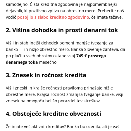
samodejno. Čista kreditna zgodovina je najpomembnejši
dejavnik, ki pozitivno vpliva na obrestno mero. Preberite naš
vodič
posojilo s slabo kreditno zgodovino
, če imate težave.
2. Višina dohodka in prosti denarni tok
Višji in stabilnejši dohodek pomeni manjše tveganje za
banko — in nižjo obrestno mero. Banka Slovenije zahteva, da
po plačilu vseh obrokov ostane vsaj
745 € prostega
denarnega toka
mesečno.
3. Znesek in ročnost kredita
Višji zneski in krajše ročnosti praviloma prinašajo nižje
obrestne mere. Krajša ročnost zmanjša tveganje banke, višji
znesek pa omogoča boljšo porazdelitev stroškov.
4. Obstoječe kreditne obveznosti
Že imate več aktivnih kreditov? Banka bo ocenila, ali je vaš