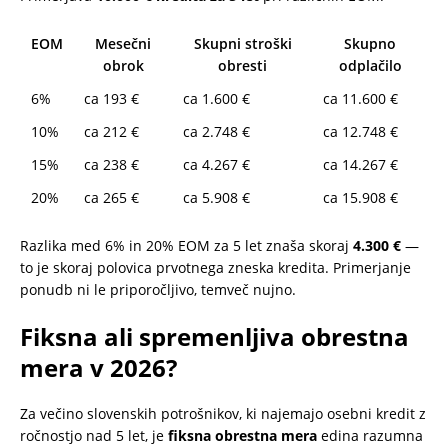
EOM
Mesečni
Skupni stroški
Skupno
obrok
obresti
odplačilo
6%
ca 193 €
ca 1.600 €
ca 11.600 €
10%
ca 212 €
ca 2.748 €
ca 12.748 €
15%
ca 238 €
ca 4.267 €
ca 14.267 €
20%
ca 265 €
ca 5.908 €
ca 15.908 €
Razlika med 6% in 20% EOM za 5 let znaša skoraj
4.300 €
—
to je skoraj polovica prvotnega zneska kredita. Primerjanje
ponudb ni le priporočljivo, temveč nujno.
Fiksna ali spremenljiva obrestna
mera v 2026?
Za večino slovenskih potrošnikov, ki najemajo osebni kredit z
ročnostjo nad 5 let, je
fiksna obrestna mera
edina razumna