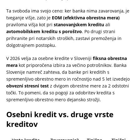
Ta svoboda ima svojo ceno: ker banka nima zavarovanja, je
tveganje višje, zato je
EOM (efektivna obrestna mera)
praviloma višja kot pri
stanovanjskem kreditu
ali
avtomobilskem kreditu s poroštvo
. Po drugi strani
prihranite pri notarskih stroških, zastavi premoženja in
dolgotrajnem postopku.
V 2026 velja za osebne kredite v Sloveniji
fiksna obrestna
mera
kot priporočena izbira za večino potrošnikov. Banka
Slovenije namreč zahteva, da banke pri kreditih s
spremenljivo obrestno mero in ročnostjo nad 5 let izvedejo
obvezni stresni test
z dvigom obrestne mere za 2 odstotni
točki. To pomeni, da so pogoji za odobritev kredita s
spremenljivo obrestno mero dejansko strožji.
Osebni kredit vs. druge vrste
kreditov