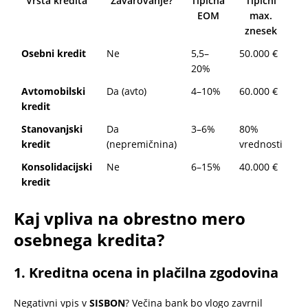
Vrsta kredita
Zavarovanje?
Tipična
Tipični
EOM
max.
znesek
Osebni kredit
Ne
5,5–
50.000 €
Pr
20%
Avtomobilski
Da (avto)
4–10%
60.000 €
Na
kredit
Stanovanjski
Da
3–6%
80%
Na
kredit
(nepremičnina)
vrednosti
Konsolidacijski
Ne
6–15%
40.000 €
Zd
kredit
Kaj vpliva na obrestno mero
osebnega kredita?
1. Kreditna ocena in plačilna zgodovina
Negativni vpis v
SISBON
? Večina bank bo vlogo zavrnil