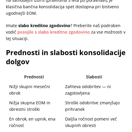
na samodejni izbris (praviloma 3 leta po poravnavi), je
klasična bančna konsolidacija spet dostopna pri bistveno
ugodnejši EOM.
Imate
slabo kreditno zgodovino
? Preberite naš podroben
vodič
posojilo s slabo kreditno zgodovino
za vse možnosti v
tej situaciji.
Prednosti in slabosti konsolidacije
dolgov
Prednosti
Slabosti
Nižji skupni mesečni
Zahteva odobritev — ni
obrok
zagotovljena
Nižja skupna EOM in
Stroški odobritve zmanjšajo
obrestni stroški
prihranek
En obrok, en upnik, ena
Daljša ročnost pomeni več
ročnost
skupnih obresti