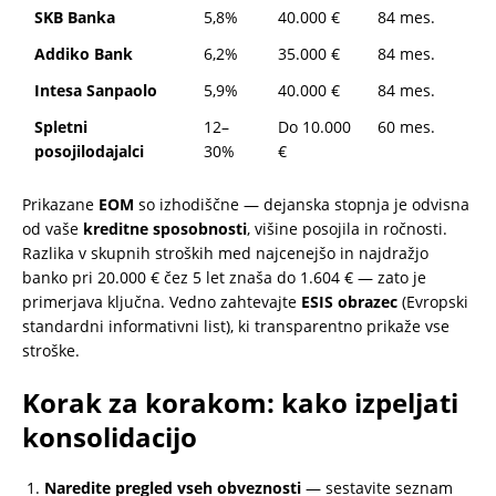
SKB Banka
5,8%
40.000 €
84 mes.
Addiko Bank
6,2%
35.000 €
84 mes.
Intesa Sanpaolo
5,9%
40.000 €
84 mes.
Spletni
12–
Do 10.000
60 mes.
posojilodajalci
30%
€
Prikazane
EOM
so izhodiščne — dejanska stopnja je odvisna
od vaše
kreditne sposobnosti
, višine posojila in ročnosti.
Razlika v skupnih stroških med najcenejšo in najdražjo
banko pri 20.000 € čez 5 let znaša do 1.604 € — zato je
primerjava ključna. Vedno zahtevajte
ESIS obrazec
(Evropski
standardni informativni list), ki transparentno prikaže vse
stroške.
Korak za korakom: kako izpeljati
konsolidacijo
Naredite pregled vseh obveznosti
— sestavite seznam