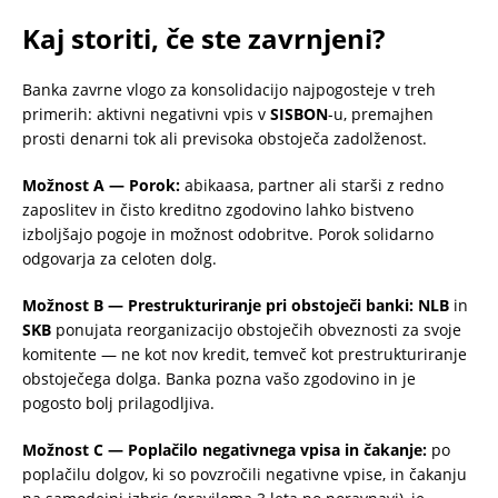
Kaj storiti, če ste zavrnjeni?
Banka zavrne vlogo za konsolidacijo najpogosteje v treh
primerih: aktivni negativni vpis v
SISBON
-u, premajhen
prosti denarni tok ali previsoka obstoječa zadolženost.
Možnost A — Porok:
abikaasa, partner ali starši z redno
zaposlitev in čisto kreditno zgodovino lahko bistveno
izboljšajo pogoje in možnost odobritve. Porok solidarno
odgovarja za celoten dolg.
Možnost B — Prestrukturiranje pri obstoječi banki:
NLB
in
SKB
ponujata reorganizacijo obstoječih obveznosti za svoje
komitente — ne kot nov kredit, temveč kot prestrukturiranje
obstoječega dolga. Banka pozna vašo zgodovino in je
pogosto bolj prilagodljiva.
Možnost C — Poplačilo negativnega vpisa in čakanje:
po
poplačilu dolgov, ki so povzročili negativne vpise, in čakanju