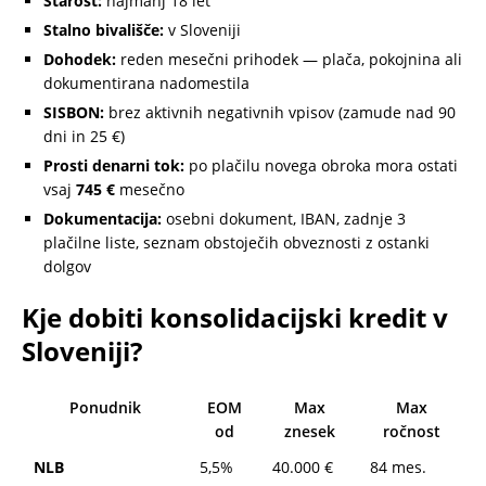
Starost:
najmanj 18 let
Stalno bivališče:
v Sloveniji
Dohodek:
reden mesečni prihodek — plača, pokojnina ali
dokumentirana nadomestila
SISBON:
brez aktivnih negativnih vpisov (zamude nad 90
dni in 25 €)
Prosti denarni tok:
po plačilu novega obroka mora ostati
vsaj
745 €
mesečno
Dokumentacija:
osebni dokument, IBAN, zadnje 3
plačilne liste, seznam obstoječih obveznosti z ostanki
dolgov
Kje dobiti konsolidacijski kredit v
Sloveniji?
Ponudnik
EOM
Max
Max
od
znesek
ročnost
NLB
5,5%
40.000 €
84 mes.