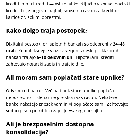
krediti in hitri krediti — vsi se lahko vključijo v konsolidacijski
kredit. To je pogosto najbolj smiselno ravno za kreditne
kartice z visokimi obrestmi.
Kako dolgo traja postopek?
Digitalni postopki pri spletnih bankah so odobreni v
24–48
urah
. Kompleksnejše vloge z večjimi zneski pri klasičnih
bankah trajajo
5–10 delovnih dni
. Hipotekarni krediti
zahtevajo notarski zapis in trajajo dlje.
Ali moram sam poplačati stare upnike?
Odvisno od banke. Večina bank stare upnike poplača
neposredno — denar ne gre skozi vaš račun. Nekatere
banke nakažejo znesek vam in vi poplačate sami. Zahtevajte
vedno pisno potrdilo o zaprtju vsakega posojila.
Ali je brezposelnim dostopna
konsolidacija?