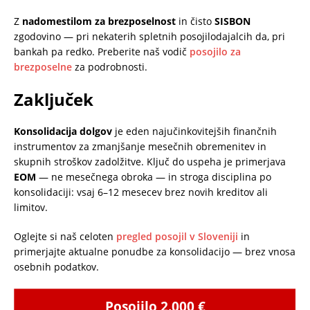
Z
nadomestilom za brezposelnost
in čisto
SISBON
zgodovino — pri nekaterih spletnih posojilodajalcih da, pri
bankah pa redko. Preberite naš vodič
posojilo za
brezposelne
za podrobnosti.
Zaključek
Konsolidacija dolgov
je eden najučinkovitejših finančnih
instrumentov za zmanjšanje mesečnih obremenitev in
skupnih stroškov zadolžitve. Ključ do uspeha je primerjava
EOM
— ne mesečnega obroka — in stroga disciplina po
konsolidaciji: vsaj 6–12 mesecev brez novih kreditov ali
limitov.
Oglejte si naš celoten
pregled posojil v Sloveniji
in
primerjajte aktualne ponudbe za konsolidacijo — brez vnosa
osebnih podatkov.
Posojilo 2.000 €