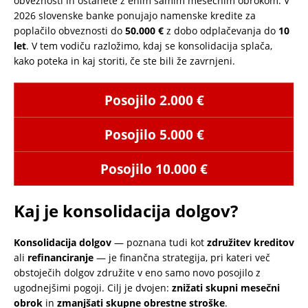
obveznosti in ostanete z enim samim mesečnim obrokom. V
2026 slovenske banke ponujajo namenske kredite za
poplačilo obveznosti do
50.000 €
z dobo odplačevanja do
10
let
. V tem vodiču razložimo, kdaj se konsolidacija splača,
kako poteka in kaj storiti, če ste bili že zavrnjeni.
Posojilo 2.000 €
Posojilo 5.000 €
Posojilo 10.000 €
Kaj je konsolidacija dolgov?
Konsolidacija dolgov
— poznana tudi kot
združitev kreditov
ali
refinanciranje
— je finančna strategija, pri kateri več
obstoječih dolgov združite v eno samo novo posojilo z
ugodnejšimi pogoji. Cilj je dvojen:
znižati skupni mesečni
obrok
in
zmanjšati skupne obrestne stroške
.