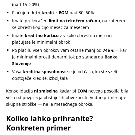
(nad 15–20%)
Plačujete
hitri kredit
z
EOM
nad 30–60%
Imate prekoračen
limit na tekočem računu
, na katerem
se obresti kopičijo mesec za mesecem
Imate
kreditno kartico
z visoko obrestno mero in
plačujete le minimalni obrok
Po plačilu vseh obrokov vam ostane manj od
745 €
— kar
je minimalni prosti denarni tok po standardu
Banke
Slovenije
Vaša
kreditna sposobnost
se je od časa, ko ste vzeli
obstoječe kredite, izboljšala
Konsolidacija
ni smiselna
, kadar bi
EOM
novega posojila bila
višja od povprečja obstoječih obveznosti. Vedno primerjajte
skupne stroške — ne le mesečnega obroka.
Koliko lahko prihranite?
Konkreten primer