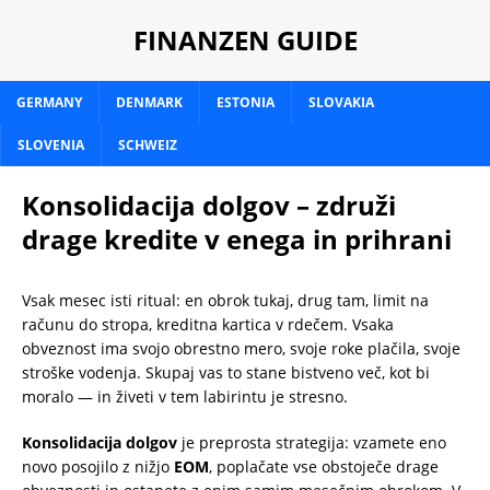
FINANZEN GUIDE
GERMANY
DENMARK
ESTONIA
SLOVAKIA
SLOVENIA
SCHWEIZ
Konsolidacija dolgov – združi
drage kredite v enega in prihrani
Vsak mesec isti ritual: en obrok tukaj, drug tam, limit na
računu do stropa, kreditna kartica v rdečem. Vsaka
obveznost ima svojo obrestno mero, svoje roke plačila, svoje
stroške vodenja. Skupaj vas to stane bistveno več, kot bi
moralo — in živeti v tem labirintu je stresno.
Konsolidacija dolgov
je preprosta strategija: vzamete eno
novo posojilo z nižjo
EOM
, poplačate vse obstoječe drage