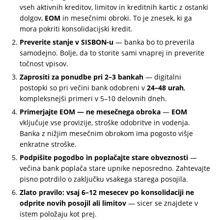
vseh aktivnih kreditov, limitov in kreditnih kartic z ostanki
dolgov,
EOM
in mesečnimi obroki. To je znesek, ki ga
mora pokriti konsolidacijski kredit.
Preverite stanje v SISBON-u
— banka bo to preverila
samodejno. Bolje, da to storite sami vnaprej in preverite
točnost vpisov.
Zaprositi za ponudbe pri 2–3 bankah
— digitalni
postopki so pri večini bank odobreni v
24–48 urah
,
kompleksnejši primeri v 5–10 delovnih dneh.
Primerjajte EOM — ne mesečnega obroka
—
EOM
vključuje vse provizije, stroške odobritve in vodenja.
Banka z nižjim mesečnim obrokom ima pogosto višje
enkratne stroške.
Podpišite pogodbo in poplačajte stare obveznosti
—
večina bank poplača stare upnike neposredno. Zahtevajte
pisno potrdilo o zaključku vsakega starega posojila.
Zlatо pravilo: vsaj 6–12 mesecev po konsolidaciji ne
odprite novih posojil ali limitov
— sicer se znajdete v
istem položaju kot prej.