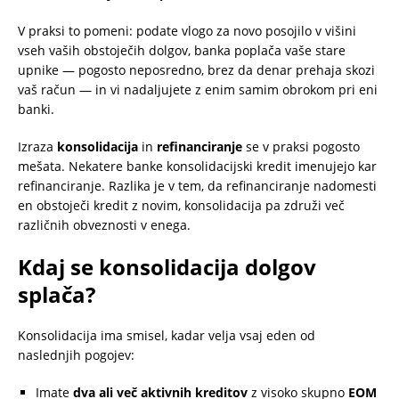
V praksi to pomeni: podate vlogo za novo posojilo v višini
vseh vaših obstoječih dolgov, banka poplača vaše stare
upnike — pogosto neposredno, brez da denar prehaja skozi
vaš račun — in vi nadaljujete z enim samim obrokom pri eni
banki.
Izraza
konsolidacija
in
refinanciranje
se v praksi pogosto
mešata. Nekatere banke konsolidacijski kredit imenujejo kar
refinanciranje. Razlika je v tem, da refinanciranje nadomesti
en obstoječi kredit z novim, konsolidacija pa združi več
različnih obveznosti v enega.
Kdaj se konsolidacija dolgov
splača?
Konsolidacija ima smisel, kadar velja vsaj eden od
naslednjih pogojev:
Imate
dva ali več aktivnih kreditov
z visoko skupno
EOM