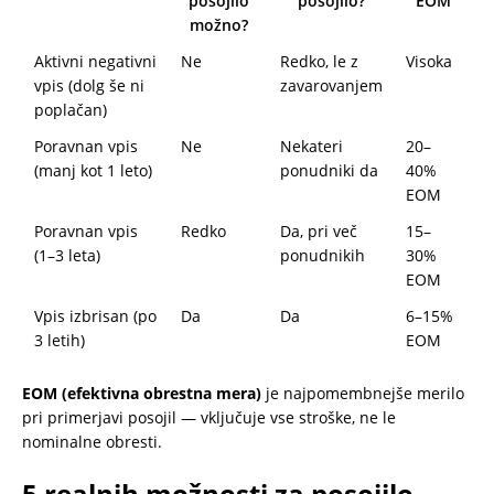
posojilo
posojilo?
EOM
možno?
Aktivni negativni
Ne
Redko, le z
Visoka
vpis (dolg še ni
zavarovanjem
poplačan)
Poravnan vpis
Ne
Nekateri
20–
(manj kot 1 leto)
ponudniki da
40%
EOM
Poravnan vpis
Redko
Da, pri več
15–
(1–3 leta)
ponudnikih
30%
EOM
Vpis izbrisan (po
Da
Da
6–15%
3 letih)
EOM
EOM (efektivna obrestna mera)
je najpomembnejše merilo
pri primerjavi posojil — vključuje vse stroške, ne le
nominalne obresti.
5 realnih možnosti za posojilo