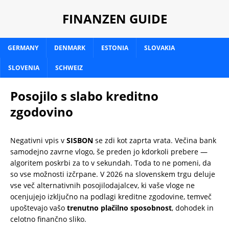
FINANZEN GUIDE
GERMANY
DENMARK
ESTONIA
SLOVAKIA
SLOVENIA
SCHWEIZ
Posojilo s slabo kreditno
zgodovino
Negativni vpis v
SISBON
se zdi kot zaprta vrata. Večina bank
samodejno zavrne vlogo, še preden jo kdorkoli prebere —
algoritem poskrbi za to v sekundah. Toda to ne pomeni, da
so vse možnosti izčrpane. V 2026 na slovenskem trgu deluje
vse več alternativnih posojilodajalcev, ki vaše vloge ne
ocenjujejo izključno na podlagi kreditne zgodovine, temveč
upoštevajo vašo
trenutno plačilno sposobnost
, dohodek in
celotno finančno sliko.