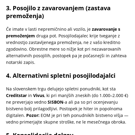
3. Posojilo z zavarovanjem (zastava
premoženja)
Če imate v lasti nepremičnino ali vozilo, je
zavarovanje s
premoženjem
druga pot. Posojilodajalec krije tveganje z
vrednostjo zastavljenega premoženja, ne z vašo kreditno
zgodovino. Obrestne mere so nižje kot pri nezavarovanih
alternativnih posojilih, postopek pa je počasnejši in zahteva
notarski zapis.
4. Alternativni spletni posojilodajalci
Na slovenskem trgu delujejo spletni ponudniki, kot sta
Creditstar
in
Vivus
, ki pri manjših zneskih (do 1.000–2.000 €)
ne preverjajo vedno
SISBON
-a ali pa so pri ocenjevanju
bistveno bolj prilagodljivi. Postopek je hiter in popolnoma
digitalen.
Pozor:
EOM je pri teh ponudnikih bistveno višja —
vedno primerjajte skupne stroške, ne le mesečnega obroka.