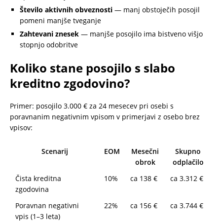
Število aktivnih obveznosti
— manj obstoječih posojil
pomeni manjše tveganje
Zahtevani znesek
— manjše posojilo ima bistveno višjo
stopnjo odobritve
Koliko stane posojilo s slabo
kreditno zgodovino?
Primer: posojilo 3.000 € za 24 mesecev pri osebi s
poravnanim negativnim vpisom v primerjavi z osebo brez
vpisov:
Scenarij
EOM
Mesečni
Skupno
obrok
odplačilo
Čista kreditna
10%
ca 138 €
ca 3.312 €
zgodovina
Poravnan negativni
22%
ca 156 €
ca 3.744 €
vpis (1–3 leta)