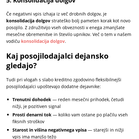
5. Konsolidacija dolgov
Če negativni vpis izhaja iz več drobnih dolgov, je
konsolidacija dolgov
strateško bolj pameten korak kot novo
posojilo. Z združitvijo vseh obveznosti v enega zmanjšate
mesečne obremenitve in število upnikov. Več o tem v našem
vodiču
konsolidacija dolgov
.
Kaj posojilodajalci dejansko
gledajo?
Tudi pri vlogah s slabo kreditno zgodovino fleksibilnejši
posojilodajalci upoštevajo dodatne dejavnike:
Trenutni dohodek
— reden mesečni prihodek, četudi
nižji, je pozitiven signal
Prosti denarni tok
— koliko vam ostane po plačilu vseh
fiksnih stroškov
Starost in višina negativnega vpisa
— starejši in nižji
vpis ima manjšo težo