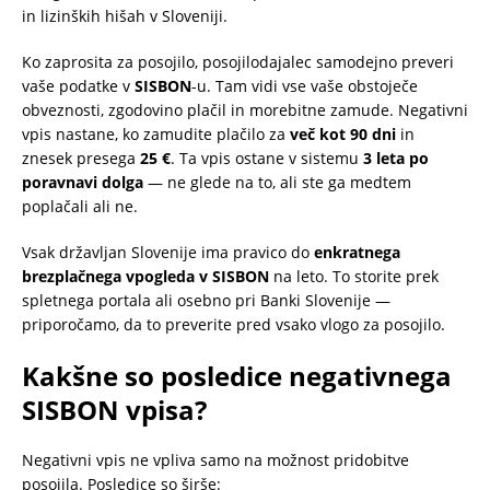
in lizinških hišah v Sloveniji.
Ko zaprosita za posojilo, posojilodajalec samodejno preveri
vaše podatke v
SISBON
-u. Tam vidi vse vaše obstoječe
obveznosti, zgodovino plačil in morebitne zamude. Negativni
vpis nastane, ko zamudite plačilo za
več kot 90 dni
in
znesek presega
25 €
. Ta vpis ostane v sistemu
3 leta po
poravnavi dolga
— ne glede na to, ali ste ga medtem
poplačali ali ne.
Vsak državljan Slovenije ima pravico do
enkratnega
brezplačnega vpogleda v SISBON
na leto. To storite prek
spletnega portala ali osebno pri Banki Slovenije —
priporočamo, da to preverite pred vsako vlogo za posojilo.
Kakšne so posledice negativnega
SISBON vpisa?
Negativni vpis ne vpliva samo na možnost pridobitve
posojila. Posledice so širše: