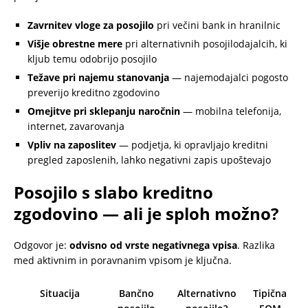
Zavrnitev vloge za posojilo
pri večini bank in hranilnic
Višje obrestne mere
pri alternativnih posojilodajalcih, ki
kljub temu odobrijo posojilo
Težave pri najemu stanovanja
— najemodajalci pogosto
preverijo kreditno zgodovino
Omejitve pri sklepanju naročnin
— mobilna telefonija,
internet, zavarovanja
Vpliv na zaposlitev
— podjetja, ki opravljajo kreditni
pregled zaposlenih, lahko negativni zapis upoštevajo
Posojilo s slabo kreditno
zgodovino — ali je sploh možno?
Odgovor je:
odvisno od vrste negativnega vpisa
. Razlika
med aktivnim in poravnanim vpisom je ključna.
Situacija
Bančno
Alternativno
Tipična