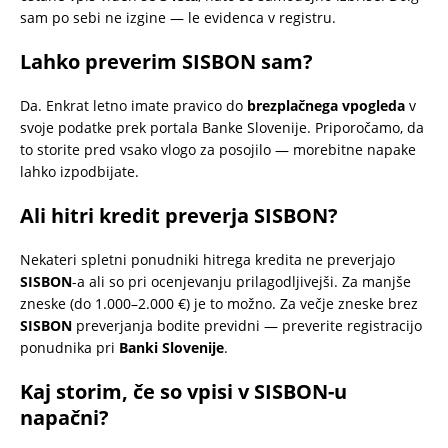
sam po sebi ne izgine — le evidenca v registru.
Lahko preverim SISBON sam?
Da. Enkrat letno imate pravico do
brezplačnega vpogleda
v
svoje podatke prek portala Banke Slovenije. Priporočamo, da
to storite pred vsako vlogo za posojilo — morebitne napake
lahko izpodbijate.
Ali hitri kredit preverja SISBON?
Nekateri spletni ponudniki hitrega kredita ne preverjajo
SISBON
-a ali so pri ocenjevanju prilagodljivejši. Za manjše
zneske (do 1.000–2.000 €) je to možno. Za večje zneske brez
SISBON
preverjanja bodite previdni — preverite registracijo
ponudnika pri
Banki Slovenije
.
Kaj storim, če so vpisi v SISBON-u
napačni?