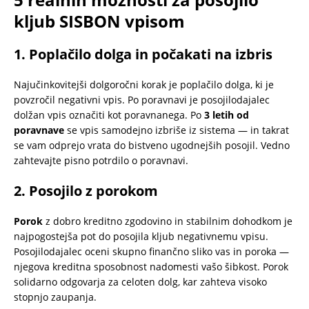
kljub SISBON vpisom
1. Poplačilo dolga in počakati na izbris
Najučinkovitejši dolgoročni korak je poplačilo dolga, ki je
povzročil negativni vpis. Po poravnavi je posojilodajalec
dolžan vpis označiti kot poravnanega. Po
3 letih od
poravnave
se vpis samodejno izbriše iz sistema — in takrat
se vam odprejo vrata do bistveno ugodnejših posojil. Vedno
zahtevajte pisno potrdilo o poravnavi.
2. Posojilo z
porokom
Porok
z dobro kreditno zgodovino in stabilnim dohodkom je
najpogostejša pot do posojila kljub negativnemu vpisu.
Posojilodajalec oceni skupno finančno sliko vas in poroka —
njegova kreditna sposobnost nadomesti vašo šibkost. Porok
solidarno odgovarja za celoten dolg, kar zahteva visoko
stopnjo zaupanja.