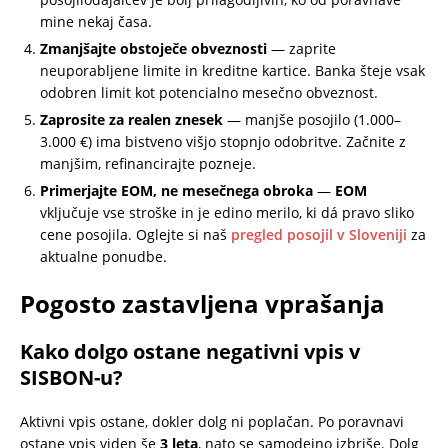
mine nekaj časa.
Zmanjšajte obstoječe obveznosti
— zaprite
neuporabljene limite in kreditne kartice. Banka šteje vsak
odobren limit kot potencialno mesečno obveznost.
Zaprosite za realen znesek
— manjše posojilo (1.000–
3.000 €) ima bistveno višjo stopnjo odobritve. Začnite z
manjšim, refinancirajte pozneje.
Primerjajte EOM, ne mesečnega obroka
—
EOM
vključuje vse stroške in je edino merilo, ki dá pravo sliko
cene posojila. Oglejte si naš
pregled posojil v Sloveniji
za
aktualne ponudbe.
Pogosto zastavljena vprašanja
Kako dolgo ostane negativni vpis v
SISBON-u?
Aktivni vpis ostane, dokler dolg ni poplačan. Po poravnavi
ostane vpis viden še
3 leta
, nato se samodejno izbriše. Dolg