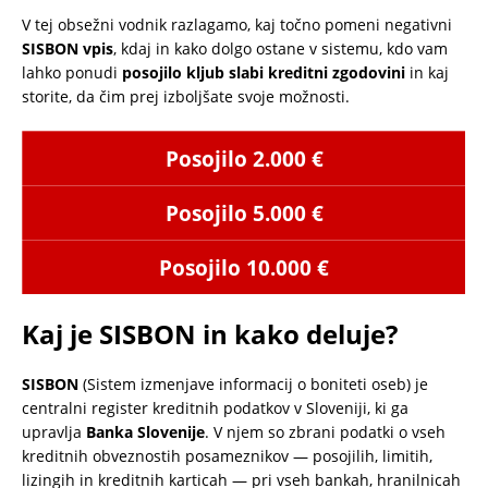
V tej obsežni vodnik razlagamo, kaj točno pomeni negativni
SISBON vpis
, kdaj in kako dolgo ostane v sistemu, kdo vam
lahko ponudi
posojilo kljub slabi kreditni zgodovini
in kaj
storite, da čim prej izboljšate svoje možnosti.
Posojilo 2.000 €
Posojilo 5.000 €
Posojilo 10.000 €
Kaj je SISBON in kako deluje?
SISBON
(Sistem izmenjave informacij o boniteti oseb) je
centralni register kreditnih podatkov v Sloveniji, ki ga
upravlja
Banka Slovenije
. V njem so zbrani podatki o vseh
kreditnih obveznostih posameznikov — posojilih, limitih,
lizingih in kreditnih karticah — pri vseh bankah, hranilnicah