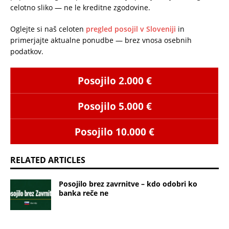
celotno sliko — ne le kreditne zgodovine.
Oglejte si naš celoten
pregled posojil v Sloveniji
in
primerjajte aktualne ponudbe — brez vnosa osebnih
podatkov.
Posojilo 2.000 €
Posojilo 5.000 €
Posojilo 10.000 €
RELATED ARTICLES
Posojilo brez zavrnitve – kdo odobri ko
banka reče ne