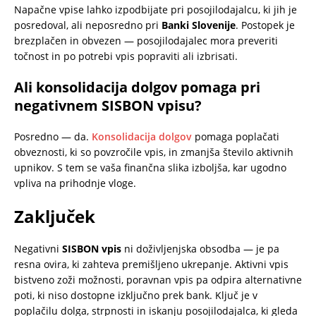
Napačne vpise lahko izpodbijate pri posojilodajalcu, ki jih je
posredoval, ali neposredno pri
Banki Slovenije
. Postopek je
brezplačen in obvezen — posojilodajalec mora preveriti
točnost in po potrebi vpis popraviti ali izbrisati.
Ali konsolidacija dolgov pomaga pri
negativnem SISBON vpisu?
Posredno — da.
Konsolidacija dolgov
pomaga poplačati
obveznosti, ki so povzročile vpis, in zmanjša število aktivnih
upnikov. S tem se vaša finančna slika izboljša, kar ugodno
vpliva na prihodnje vloge.
Zaključek
Negativni
SISBON vpis
ni doživljenjska obsodba — je pa
resna ovira, ki zahteva premišljeno ukrepanje. Aktivni vpis
bistveno zoži možnosti, poravnan vpis pa odpira alternativne
poti, ki niso dostopne izključno prek bank. Ključ je v
poplačilu dolga, strpnosti in iskanju posojilodajalca, ki gleda