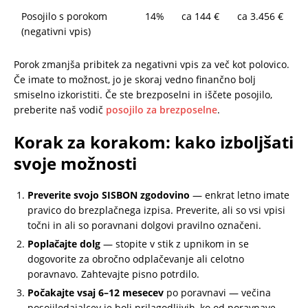
Posojilo s porokom
14%
ca 144 €
ca 3.456 €
(negativni vpis)
Porok zmanjša pribitek za negativni vpis za več kot polovico.
Če imate to možnost, jo je skoraj vedno finančno bolj
smiselno izkoristiti. Če ste brezposelni in iščete posojilo,
preberite naš vodič
posojilo za brezposelne
.
Korak za korakom: kako izboljšati
svoje možnosti
Preverite svojo SISBON zgodovino
— enkrat letno imate
pravico do brezplačnega izpisa. Preverite, ali so vsi vpisi
točni in ali so poravnani dolgovi pravilno označeni.
Poplačajte dolg
— stopite v stik z upnikom in se
dogovorite za obročno odplačevanje ali celotno
poravnavo. Zahtevajte pisno potrdilo.
Počakajte vsaj 6–12 mesecev
po poravnavi — večina
posojilodajalcev je bolj prilagodljivih, ko od poravnave