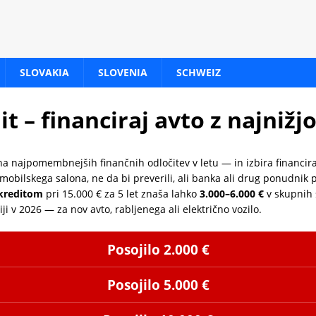
SLOVAKIA
SLOVENIA
SCHWEIZ
t – financiraj avto z najniž
a najpomembnejših finančnih odločitev v letu — in izbira financir
obilskega salona, ne da bi preverili, ali banka ali drug ponudnik 
kreditom
pri 15.000 € za 5 let znaša lahko
3.000–6.000 €
v skupnih 
ji v 2026 — za nov avto, rabljenega ali električno vozilo.
Posojilo 2.000 €
Posojilo 5.000 €