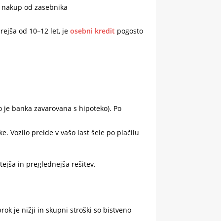
a, nakup od zasebnika
tarejša od 10–12 let, je
osebni kredit
pogosto
vo je banka zavarovana s hipoteko). Po
 Vozilo preide v vašo last šele po plačilu
ejša in preglednejša rešitev.
ok je nižji in skupni stroški so bistveno