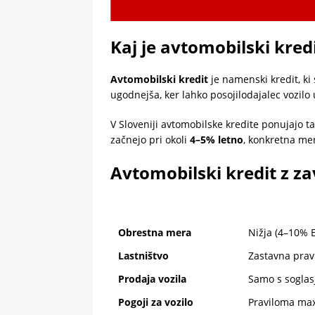
Kaj je avtomobilski kred
Avtomobilski kredit
je namenski kredit, ki
ugodnejša, ker lahko posojilodajalec vozilo
V Sloveniji avtomobilske kredite ponujajo t
začnejo pri okoli
4–5% letno
, konkretna mer
Avtomobilski kredit z za
Obrestna mera
Nižja (4–10%
Lastništvo
Zastavna prav
Prodaja vozila
Samo s sogla
Pogoji za vozilo
Praviloma max