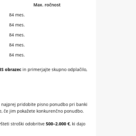
Max. ročnost
84 mes.
84 mes.
84 mes.
84 mes.
84 mes.
IS obrazec
in primerjajte skupno odplačilo,
ta: najprej pridobite pisno ponudbo pri banki
ere, če jim pokažete konkurenčno ponudbo.
teti stroški odobritve
500–2.000 €
, ki dajo