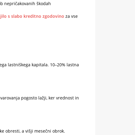
s ob nepričakovanih škodah
jilo s slabo kreditno zgodovino
za vse
ega lastniškega kapitala. 10–20% lastna
arovanja pogosto lažji, ker vrednost in
e obresti, a višji mesečni obrok.