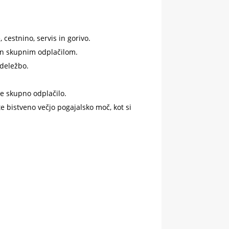
cestnino, servis in gorivo.
in skupnim odplačilom.
udeležbo.
e skupno odplačilo.
 bistveno večjo pogajalsko moč, kot si