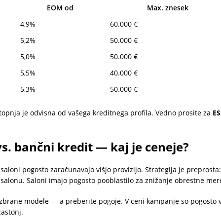
EOM od
Max. znesek
4,9%
60.000 €
5,2%
50.000 €
5,0%
50.000 €
5,5%
40.000 €
5,3%
50.000 €
opnja je odvisna od vašega kreditnega profila. Vedno prosite za
ES
s. bančni kredit — kaj je ceneje?
a saloni pogosto zaračunavajo višjo provizijo. Strategija je prepros
ri salonu. Saloni imajo pogosto pooblastilo za znižanje obrestne m
zbrane modele — a preberite pogoje. V ceni kampanje so pogosto vš
astonj.