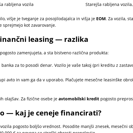
a rabljena vozila
Starejša rabljena vozil
ilo, višje je tveganje za posojilodajalca in višja je
EOM
. Za vozila, s
e sprejmejo kot zavarovanje.
finančni leasing — razlika
pogosto zamenjujeta, a sta bistveno različna produkta:
 banka za to posodi denar. Vozilo je vaše takoj (pri kreditu z zasta
pi avto in vam ga da v uporabo. Plačujete mesečne leasinške obroke.
h olajšav. Za fizične osebe je
avtomobilski kredit
pogosto preprost
o — kaj je ceneje financirati?
vozila pogosto boljšo vrednost. Posodite manjši znesek, mesečni obr
 30.000 € za novega se stroški obresti prepolovijo.