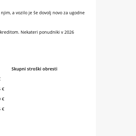
 njim, a vozilo je še dovolj novo za ugodne
m kreditom. Nekateri ponudniki v 2026
Skupni stroški obresti
€
5 €
0 €
5 €