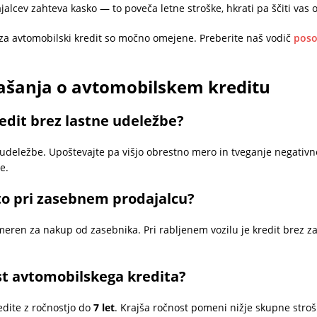
jalcev zahteva kasko — to poveča letne stroške, hkrati pa ščiti va
za avtomobilski kredit so močno omejene. Preberite naš vodič
poso
rašanja o avtomobilskem kreditu
edit brez lastne udeležbe?
 udeležbe. Upoštevajte pa višjo obrestno mero in tveganje negativn
e.
to pri zasebnem prodajalcu?
eren za nakup od zasebnika. Pri rabljenem vozilu je kredit brez zav
t avtomobilskega kredita?
dite z ročnostjo do
7 let
. Krajša ročnost pomeni nižje skupne strošk