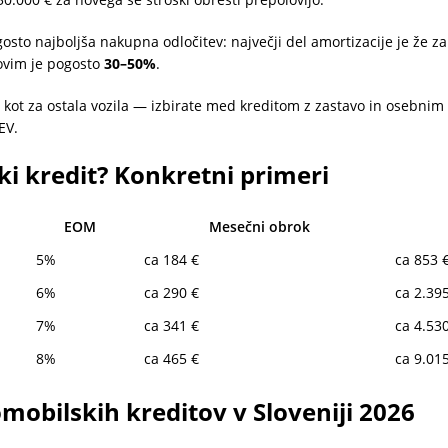
osto najboljša nakupna odločitev: največji del amortizacije je že za
novim je pogosto
30–50%
.
a kot za ostala vozila — izbirate med kreditom z zastavo in osebni
EV.
ki kredit? Konkretni primeri
EOM
Mesečni obrok
5%
ca 184 €
ca 853 
6%
ca 290 €
ca 2.39
7%
ca 341 €
ca 4.53
8%
ca 465 €
ca 9.01
mobilskih kreditov v Sloveniji 2026