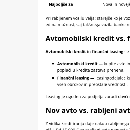
Najboljše za
Nova in novejš
Pri rabljenem vozilu velja: starejše ko je voz
edina možnost, saj takšnega vozila banke n
Avtomobilski kredit vs. 
Avtomobilski kredit
in
finančni leasing
se 
Avtomobilski kredit
— kupite avto in
poplačilu kredita zastava preneha.
Finančni leasing
— leasingodajalec ku
vseh obrokov in preostale vrednosti.
Leasing je ugoden za podjetja zaradi davčni
Nov avto vs. rabljeni avt
Z vidika kreditiranja daje nakup rabljenega 
nižji. Pri 15.000 € za rabljeni avto namesto