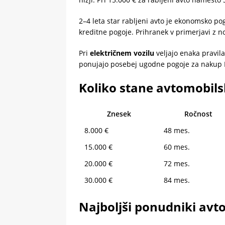
2–4 leta star rabljeni avto je ekonomsko pog
kreditne pogoje. Prihranek v primerjavi z 
Pri
električnem vozilu
veljajo enaka pravil
ponujajo posebej ugodne pogoje za nakup 
Koliko stane avtomobils
Znesek
Ročnost
8.000 €
48 mes.
15.000 €
60 mes.
20.000 €
72 mes.
30.000 €
84 mes.
Najboljši ponudniki avto