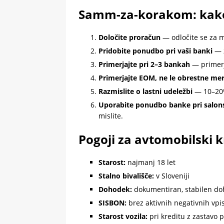
Samm-za-korakom: kako n
Določite proračun
— odločite se za m
Pridobite ponudbo pri vaši banki
— z
Primerjajte pri 2–3 bankah
— primerj
Primerjajte EOM, ne le obrestne me
Razmislite o lastni udeležbi
— 10–20%
Uporabite ponudbo banke pri salons
mislite.
Pogoji za avtomobilski kr
Starost:
najmanj 18 let
Stalno bivališče:
v Sloveniji
Dohodek:
dokumentiran, stabilen d
SISBON:
brez aktivnih negativnih vpi
Starost vozila:
pri kreditu z zastavo 