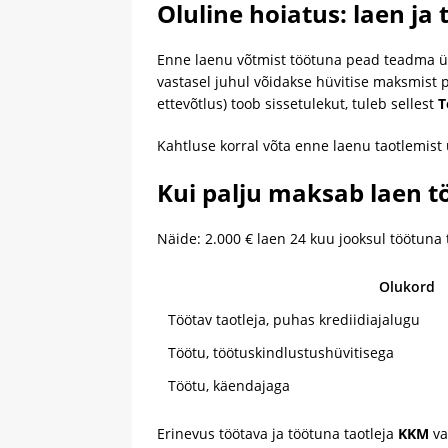
Oluline hoiatus: laen ja 
Enne laenu võtmist töötuna pead teadma üht
vastasel juhul võidakse hüvitise maksmist p
ettevõtlus) toob sissetulekut, tuleb sellest
T
Kahtluse korral võta enne laenu taotlemis
Kui palju maksab laen t
Näide: 2.000 € laen 24 kuu jooksul töötuna t
Olukord
Töötav taotleja, puhas krediidiajalugu
Töötu, töötuskindlustushüvitisega
Töötu, käendajaga
Erinevus töötava ja töötuna taotleja
KKM
va