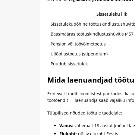
Sissetuleku liik
Sissetulekupõhine töötuskindlustushüviti
Baasmääras töötuskindlustushüvitis (457 
Pension või töövõimetoetus
Üliõpilastoetus (stipendium)
Puudub sissetulek
Mida laenuandjad töötul
Erinevalt traditsioonilistest pankadest kas
töötõendit — laenuandja saab vajaliku info
Tüüpilised nõuded töötule taotlejale:
Vanus:
vähemalt 18 aastat (mõnel lae
Elukoht:
püsiv elukoht Eestis