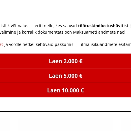
stlik võimalus — eriti neile, kes saavad
töötuskindlustushüvitist
j
 valimine ja korralik dokumentatsioon Maksuameti andmete näol.
et
ja võrdle hetkel kehtivaid pakkumisi — ilma isikuandmete esitam
Laen 2.000 €
Laen 5.000 €
Laen 10.000 €