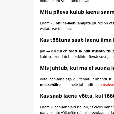
oodata kuni sissetulek kasvab.
Mitu päeva kulub laenu saam
Enamiku
online-laenuandjate
juures on ots
esitatakse tööpäeval.
Kas töötuna saab laenu ilma
Jah — kui sul on
töötuskindlustushüvitis
j
kuid suurendab heakskiidu tõenäosust ja 
Mis juhtub, kui ma ei suuda 
Võta laenuandjaga viivitamatult ühendust
maksehäire
. Loe meie juhendit
laen makse
Kas saab laenu võtta, kui töö
Enamik laenuandjaid nõuab, et oleks näha v
pangakonto väljavõte näitaks regulaarset l