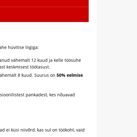
he hüvitise liigiga:
tanud vähemalt 12 kuud ja kelle töösuhe
st keskmisest töötasust.
 vähemalt 8 kuud. Suurus on
50% eelmise
sioonilistest pankadest, kes nõuavad
d ei küsi niivõrd, kas sul on töökoht, vaid