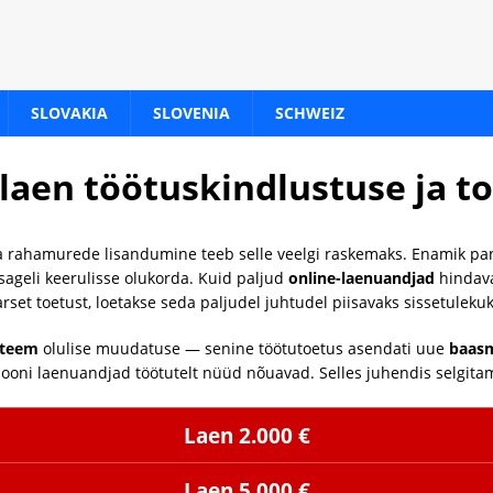
SLOVAKIA
SLOVENIA
SCHWEIZ
rlaen töötuskindlustuse ja t
a rahamurede lisandumine teeb selle veelgi raskemaks. Enamik pa
sageli keerulisse olukorda. Kuid paljud
online-laenuandjad
hindavad
set toetust, loetakse seda paljudel juhtudel piisavaks sissetuleku
steem
olulise muudatuse — senine töötutoetus asendati uue
baasm
iooni laenuandjad töötutelt nüüd nõuavad. Selles juhendis selgit
Laen 2.000 €
Laen 5.000 €