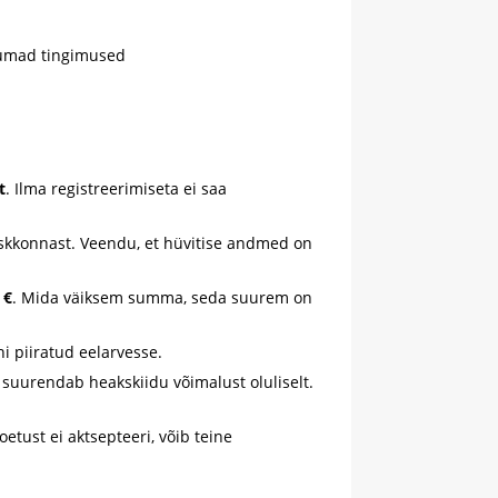
kumad tingimused
t
. Ilma registreerimiseta ei saa
skkonnast. Veendu, et hüvitise andmed on
 €
. Mida väiksem summa, seda suurem on
 piiratud eelarvesse.
, suurendab heakskiidu võimalust oluliselt.
etust ei aktsepteeri, võib teine