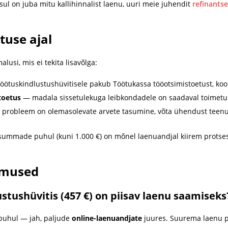
sul on juba mitu kallihinnalist laenu, uuri meie juhendit
refinants
tuse ajal
lusi, mis ei tekita lisavõlga:
töötuskindlustushüvitisele pakub Töötukassa tööotsimistoetust, koo
toetus
— madala sissetulekuga leibkondadele on saadaval toimetu
 probleem on olemasolevate arvete tasumine, võta ühendust teenu
ummade puhul (kuni 1.000 €) on mõnel laenuandjal kiirem protses
imused
tushüvitis (457 €) on piisav laenu saamiseks
puhul — jah, paljude
online-laenuandjate
juures. Suurema laenu p