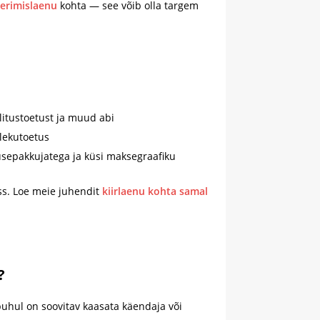
eerimislaenu
kohta — see võib olla targem
litustoetust ja muud abi
lekutoetus
sepakkujatega ja küsi maksegraafiku
s. Loe meie juhendit
kiirlaenu kohta samal
?
uhul on soovitav kaasata käendaja või