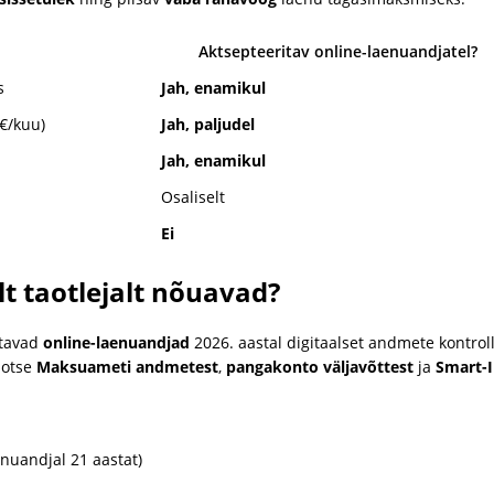
Aktsepteeritav online-laenuandjatel?
s
Jah, enamikul
€/kuu)
Jah, paljudel
Jah, enamikul
Osaliselt
Ei
t taotlejalt nõuavad?
utavad
online-laenuandjad
2026. aastal digitaalset andmete kontrol
 otse
Maksuameti andmetest
,
pangakonto väljavõttest
ja
Smart-
nuandjal 21 aastat)