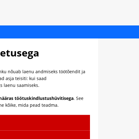
oetusega
nku nõuab laenu andmiseks töötõendit ja
 asja teisiti: kui saad
ks laenu saamiseks.
ääras töötuskindlustushüvitisega
. See
ame kõike, mida pead teadma.