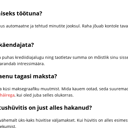
iseks töötuna?
us automaatne ja tehtud minutite jooksul. Raha jõuab kontole tava
 käendajata?
a puhas krediidiajalugu ning taotletav summa on mõistlik sinu sisse
parandab intressimäära.
laenu tagasi maksta?
 ja küsi maksegraafiku muutmist. Mida kauem ootad, seda suurem
häirega
, kui oled juba selles olukorras.
tushüvitis on just alles hakanud?
ähemalt üks-kaks hüvitise väljamakset. Kui hüvitis on alles esimes
aekumist.