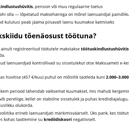
indlustushüvitis
, pension või muu regulaarne toetus
tohi olla — lõpetatud maksehäirega on mõnel laenuandjal paindli
tud kulutusi peab jääma piisavalt laenu kuumakse katmiseks
skiidu tõenäosust töötuna?
ainult registreeritud töötutele makstakse
töötuskindlustushüvitis
da.
ud laenuandjad kontrollivad su sissetulekut otse Maksuameti e-ke
 hüvitise (457 €/kuu) puhul on mõistlik taotleda kuni
2.000–3.000
kem periood tähendab väiksemat kuumakset, mis mahub kergemini
õi pereliige, kellel on stabiilne sissetulek ja puhas krediidiajalugu
uslikku olukorda.
oliitika erineb laenuandjati märkimisväärselt. Üks pank, kes töötuto
es kohas taotlemine su
krediidiskoori
negatiivselt.