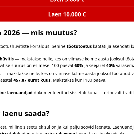
Laen 10.000 €
m 2026 — mis muutus?
töötushüvitiste korraldus. Senine
töötutoetus
kaotati ja asendati ka
hüvitis
— makstakse neile, kes on viimase kolme aasta jooksul töö
vitise suurus on esimesel 100 päeval
60%
ja seejärel
40%
varasema
s
— makstakse neile, kes on viimase kolme aasta jooksul töötanud
aastal
457,87 eurot kuus
. Makstakse kuni 180 päeva.
ine-laenuandjad
dokumenteeritud sissetulekuna — erinevalt tradit
k laenu saada?
st, milline sissetulek sul on ja kui palju soovid laenata. Laenuandja
sissetulek
ning piisav
vaba rahavoog
laenu tagasimaksmiseks.