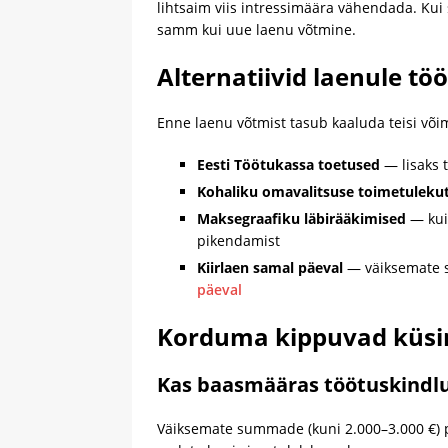
lihtsaim viis intressimäära vähendada. Kui 
samm kui uue laenu võtmine.
Alternatiivid laenule töö
Enne laenu võtmist tasub kaaluda teisi võima
Eesti Töötukassa toetused
— lisaks 
Kohaliku omavalitsuse toimetuleku
Maksegraafiku läbirääkimised
— kui
pikendamist
Kiirlaen samal päeval
— väiksemate s
päeval
Korduma kippuvad küs
Kas baasmääras töötuskindlus
Väiksemate summade (kuni 2.000–3.000 €) 