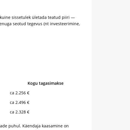
gakuine sissetulek ületada teatud piiri —
aenuga seotud tegevus (nt investeerimine,
Kogu tagasimakse
ca 2.256 €
ca 2.496 €
ca 2.328 €
made puhul. Käendaja kaasamine on