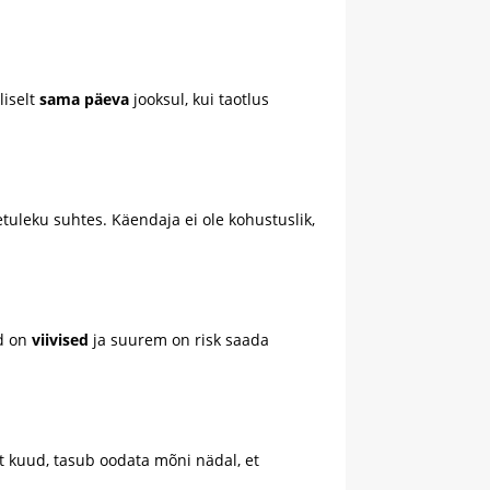
liselt
sama päeva
jooksul, kui taotlus
tuleku suhtes. Käendaja ei ole kohustuslik,
ad on
viivised
ja suurem on risk saada
t kuud, tasub oodata mõni nädal, et