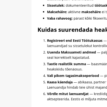
Sissetulek:
dokumenteeritud
töötusk
Maksehäire:
aktiivne
maksehäire
ei 
Vaba rahavoog:
pärast kõiki fikseeri
Kuidas suurendada heak
Registreeri end Eesti Töötukassas
— 
laenuandjad su sissetulekut kontrolli
Uuenda Maksuameti andmed
— palj
seal korrektselt kajastatud.
Taotle realistlik summa
— baasmääras
heakskiidu tõenäosus.
Vali pikem tagasimakseperiood
— pi
Kaasa käendaja
— abikaasa, partner v
Laenuandja hindab teie ühist majand
Võrdle mitut laenuandjat
— krediidip
aktsepteerida. Eestis ei mõjuta mitm