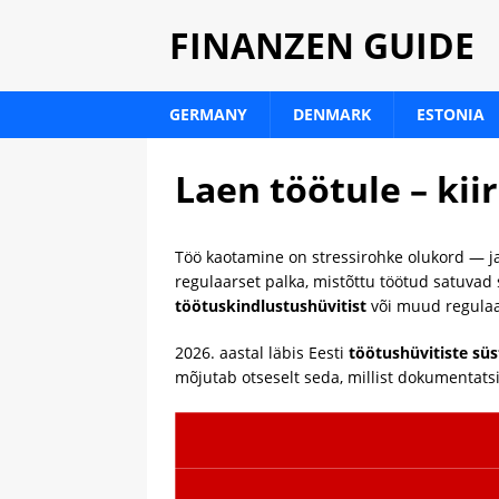
FINANZEN GUIDE
GERMANY
DENMARK
ESTONIA
Laen töötule – kii
Töö kaotamine on stressirohke olukord — j
regulaarset palka, mistõttu töötud satuvad 
töötuskindlustushüvitist
või muud regulaar
2026. aastal läbis Eesti
töötushüvitiste sü
mõjutab otseselt seda, millist dokumentats