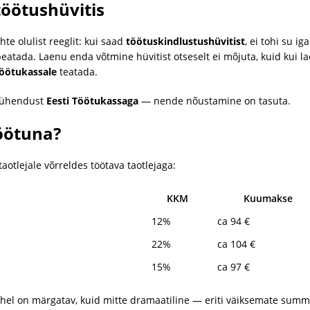
töötushüvitis
e olulist reeglit: kui saad
töötuskindlustushüvitist
, ei tohi su i
eatada. Laenu enda võtmine hüvitist otseselt ei mõjuta, kuid kui l
öötukassale
teatada.
t ühendust
Eesti Töötukassaga
— nende nõustamine on tasuta.
öötuna?
aotlejale võrreldes töötava taotlejaga:
KKM
Kuumakse
12%
ca 94 €
22%
ca 104 €
15%
ca 97 €
hel on märgatav, kuid mitte dramaatiline — eriti väiksemate sum