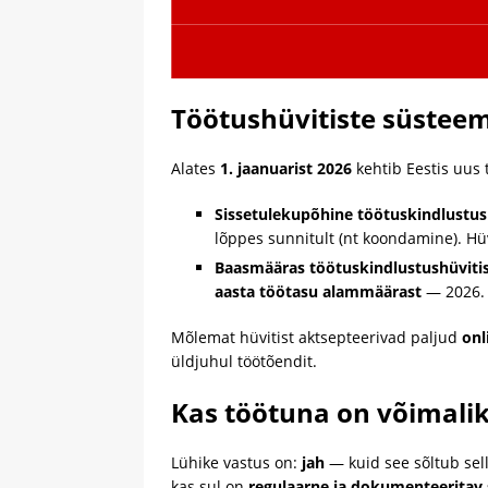
Töötushüvitiste süstee
Alates
1. jaanuarist 2026
kehtib Eestis uus 
Sissetulekupõhine töötuskindlustus
lõppes sunnitult (nt koondamine). Hü
Baasmääras töötuskindlustushüviti
aasta töötasu alammäärast
— 2026. 
Mõlemat hüvitist aktsepteerivad paljud
onl
üldjuhul töötõendit.
Kas töötuna on võimali
Lühike vastus on:
jah
— kuid see sõltub selle
kas sul on
regulaarne ja dokumenteeritav 