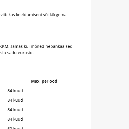
s viib kas keeldumiseni või kõrgema
% KKM, samas kui mõned nebankaalsed
sta sadu eurosid.
Max. periood
84 kuud
84 kuud
84 kuud
84 kuud
60 kuud