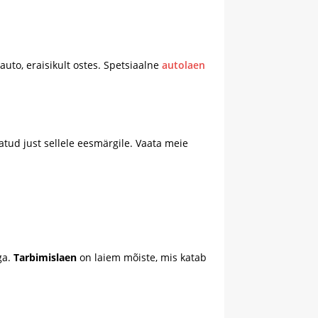
to, eraisikult ostes. Spetsiaalne
autolaen
atud just sellele eesmärgile. Vaata meie
ga.
Tarbimislaen
on laiem mõiste, mis katab