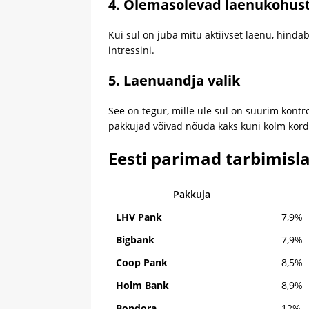
4. Olemasolevad laenukohus
Kui sul on juba mitu aktiivset laenu, hinda
intressini.
5. Laenuandja valik
See on tegur, mille üle sul on suurim kontro
pakkujad võivad nõuda kaks kuni kolm kor
Eesti parimad tarbimis
Pakkuja
LHV Pank
7,9%
Bigbank
7,9%
Coop Pank
8,5%
Holm Bank
8,9%
Bondora
12%