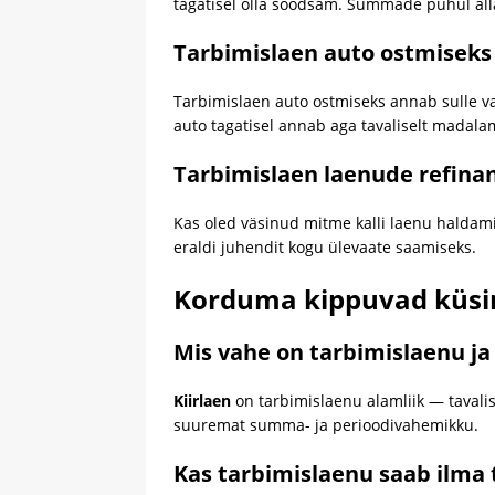
tagatisel olla soodsam. Summade puhul alla 
Tarbimislaen auto ostmiseks
Tarbimislaen auto ostmiseks annab sulle v
auto tagatisel annab aga tavaliselt madalam
Tarbimislaen laenude refina
Kas oled väsinud mitme kalli laenu haldam
eraldi juhendit kogu ülevaate saamiseks.
Korduma kippuvad küsi
Mis vahe on tarbimislaenu ja 
Kiirlaen
on tarbimislaenu alamliik — tavali
suuremat summa- ja perioodivahemikku.
Kas tarbimislaenu saab ilma 