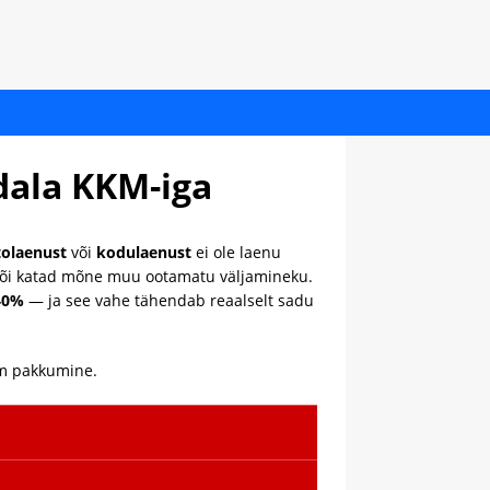
dala KKM-iga
tolaenust
või
kodulaenust
ei ole laenu
d või katad mõne muu ootamatu väljamineku.
40%
— ja see vahe tähendab reaalselt sadu
aim pakkumine.