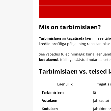
Mis on tarbimislaen?
Tarbimislaen
on
tagatiseta laen
— see tähe
krediidiprofiiliga põhjal ning raha kantaks
See vabadus tuleb hinnaga: kuna laenuandj
kodulaenul
. Küll aga säästud notariaalset
Tarbimislaen vs. teised l
Laenuliik
Tagatis
Tarbimislaen
Ei
Autolaen
Jah (auto)
Kodulaen
Jah (kinnis