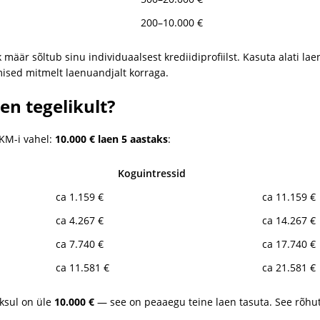
200–10.000 €
k määr sõltub sinu individuaalsest krediidiprofiilst. Kasuta alati 
ised mitmelt laenuandjalt korraga.
n tegelikult?
KKM-i vahel:
10.000 € laen 5 aastaks
:
Koguintressid
ca 1.159 €
ca 11.159 €
ca 4.267 €
ca 14.267 €
ca 7.740 €
ca 17.740 €
ca 11.581 €
ca 21.581 €
ksul on üle
10.000 €
— see on peaaegu teine laen tasuta. See rõhuta