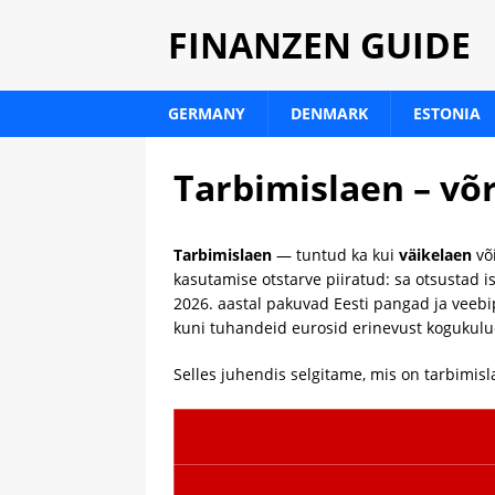
FINANZEN GUIDE
GERMANY
DENMARK
ESTONIA
Tarbimislaen – võ
Tarbimislaen
— tuntud ka kui
väikelaen
võ
kasutamise otstarve piiratud: sa otsustad 
2026. aastal pakuvad Eesti pangad ja veeb
kuni tuhandeid eurosid erinevust kogukulu
Selles juhendis selgitame, mis on tarbimisl