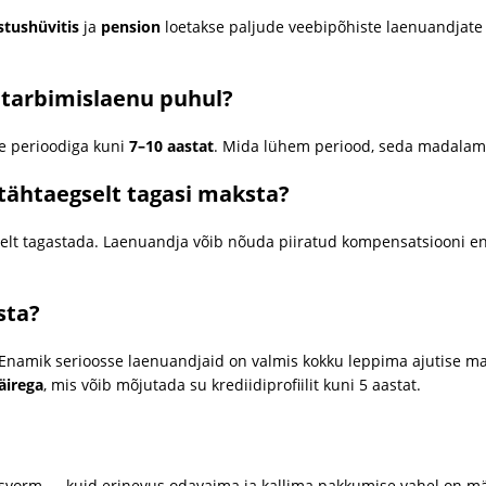
tushüvitis
ja
pension
loetakse paljude veebipõhiste laenuandjate
tarbimislaenu puhul?
e perioodiga kuni
7–10 aastat
. Mida lühem periood, seda madala
tähtaegselt tagasi maksta?
selt tagastada. Laenuandja võib nõuda piiratud kompensatsiooni e
sta?
Enamik serioosse laenuandjaid on valmis kokku leppima ajutise ma
irega
, mis võib mõjutada su krediidiprofiilit kuni 5 aastat.
misvorm — kuid erinevus odavaima ja kallima pakkumise vahel on mä