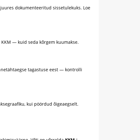
 juures dokumenteeritud sissetulekuks. Loe
m KKM — kuid seda kõrgem kuumakse.
nnetähtaegse tagastuse eest — kontrolli
ksegraafiku, kui pöördud õigeaegselt.
rkimisväärne. Võti on võrrelda
KKM
-i