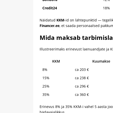
Credit24
18%
Näidatud
KKM
-id on lähtepunktid — tegeli
Financer.ee
, et saada personaalsed pakkum
Mida maksab tarbimislae
Illustreerimaks erinevust laenuandjate ja 
KKM
Kuumakse
8%
ca 203 €
15%
ca 238 €
25%
ca 296 €
35%
ca 360 €
Erinevus 8% ja 35% KKM-i vahel 5 aasta joo
hädavajalikkus.