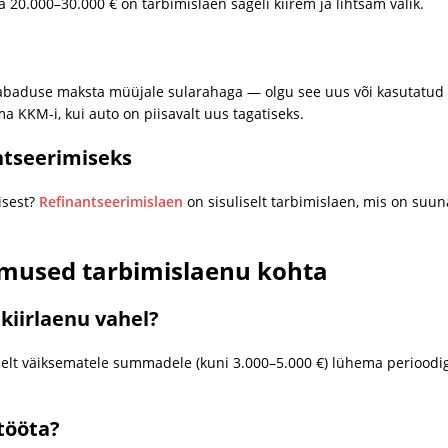
20.000–30.000 € on tarbimislaen sageli kiirem ja lihtsam valik.
abaduse maksta müüjale sularahaga — olgu see uus või kasutatud au
a KKM-i, kui auto on piisavalt uus tagatiseks.
ntseerimiseks
isest?
Refinantseerimislaen
on sisuliselt tarbimislaen, mis on suun
mused tarbimislaenu kohta
kiirlaenu vahel?
selt väiksematele summadele (kuni 3.000–5.000 €) lühema perioodi
tööta?