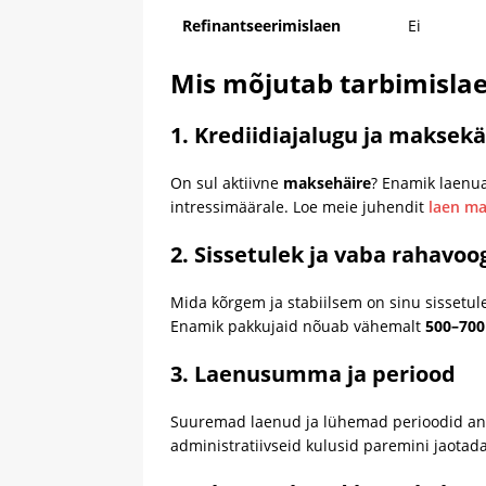
Refinantseerimislaen
Ei
Mis mõjutab tarbimislae
1. Krediidiajalugu ja maksek
On sul aktiivne
maksehäire
? Enamik laenua
intressimäärale. Loe meie juhendit
laen ma
2. Sissetulek ja vaba rahavoo
Mida kõrgem ja stabiilsem on sinu sissetul
Enamik pakkujaid nõuab vähemalt
500–700
3. Laenusumma ja periood
Suuremad laenud ja lühemad perioodid an
administratiivseid kulusid paremini jaotada