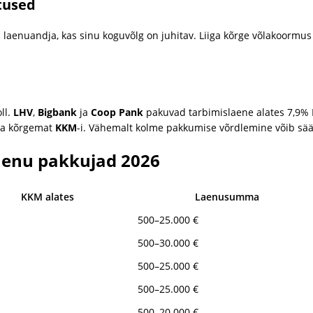
tused
b laenuandja, kas sinu koguvõlg on juhitav. Liiga kõrge võlakoormu
ll.
LHV
,
Bigbank
ja
Coop Pank
pakuvad tarbimislaene alates 7,9
da kõrgemat
KKM
-i. Vähemalt kolme pakkumise võrdlemine võib sää
laenu pakkujad 2026
KKM alates
Laenusumma
500–25.000 €
500–30.000 €
500–25.000 €
500–25.000 €
500–20.000 €