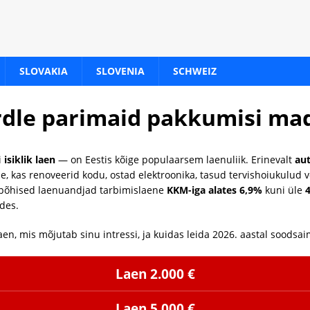
SLOVAKIA
SLOVENIA
SCHWEIZ
rdle parimaid pakkumisi ma
i
isiklik laen
— on Eestis kõige populaarsem laenuliik. Erinevalt
au
ise, kas renoveerid kodu, ostad elektroonika, tasud tervishoiukulu
ipõhised laenuandjad tarbimislaene
KKM-iga alates 6,9%
kuni üle
des.
aen, mis mõjutab sinu intressi, ja kuidas leida 2026. aastal soods
Laen 2.000 €
Laen 5.000 €