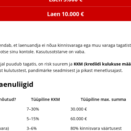
Laen 10.000 €
ndab, et laenuandja ei nõua kinnisvaraga ega muu varaga tagatist. 
e otse sinu kontole. Kasutusotstarve on vaba.
al puudub tagatis, on risk suurem ja
KKM (krediidi kulukuse mää
est kulutustest, pandimärke seadmisest ja pikast menetlusajast.
aenuliigid
 nõutud?
Tüüpiline KKM
Tüüpiline max. summa
7–30%
30.000 €
5–15%
60.000 €
vara)
3–6%
80% kinnisvara väärtusest