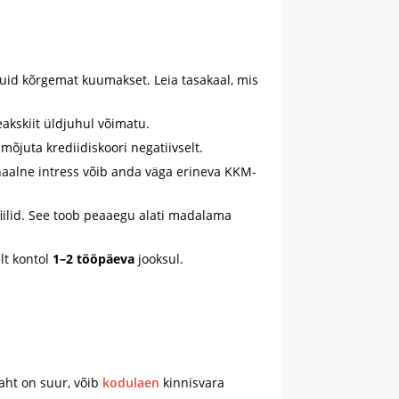
id kõrgemat kuumakset. Leia tasakaal, mis
akskiit üldjuhul võimatu.
mõjuta krediidiskoori negatiivselt.
naalne intress võib anda väga erineva KKM-
iilid. See toob peaaegu alati madalama
lt kontol
1–2 tööpäeva
jooksul.
ht on suur, võib
kodulaen
kinnisvara