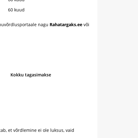
60 kuud
laenuvõrdlusportaale nagu
Rahatargaks.ee
või
Kokku tagasimakse
b, et võrdlemine ei ole luksus, vaid