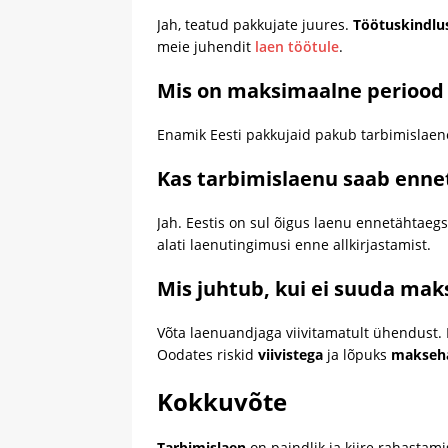
Jah, teatud pakkujate juures.
Töötuskindlus
meie juhendit
laen töötule
.
Mis on maksimaalne periood 
Enamik Eesti pakkujaid pakub tarbimislaen
Kas tarbimislaenu saab enne
Jah. Eestis on sul õigus laenu ennetähtaeg
alati laenutingimusi enne allkirjastamist.
Mis juhtub, kui ei suuda mak
Võta laenuandjaga viivitamatult ühendust. 
Oodates riskid
viivistega
ja lõpuks
maksehä
Kokkuvõte
Tarbimislaen
on paindlik ja kiire rahasta