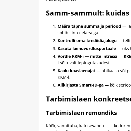
Samm-sammult: kuidas l
Määra täpne summa ja periood
— la
sobib sinu eelarvega.
Kontrolli oma krediidiajalugu
— telli
Kasuta laenuvõrdlusportaale
— üks t
Võrdle KKM-i — mitte intressi
—
KK
i sõltuvalt lepingutasudest.
Kaalu kaaslaenajat
— abikaasa või pa
KKM-i.
Allkirjasta Smart-ID-ga
— kõik serioos
Tarbimislaen konkreets
Tarbimislaen remondiks
Köök, vannituba, katusevahetus — kodure