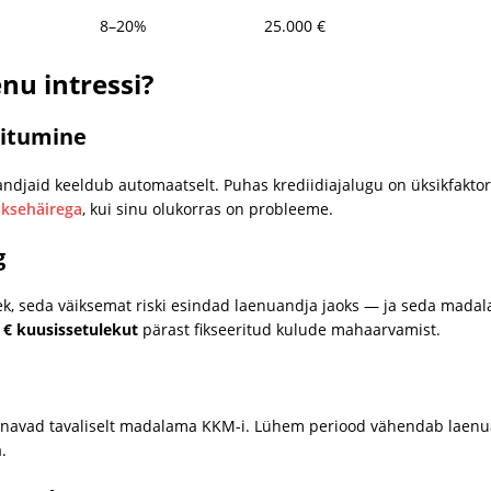
8–20%
25.000 €
nu intressi?
äitumine
ndjaid keeldub automaatselt. Puhas krediidiajalugu on üksikfaktor,
ksehäirega
, kui sinu olukorras on probleeme.
g
ek, seda väiksemat riski esindad laenuandja jaoks — ja seda madala
 € kuusissetulekut
pärast fikseeritud kulude mahaarvamist.
navad tavaliselt madalama KKM-i. Lühem periood vähendab laenu
.