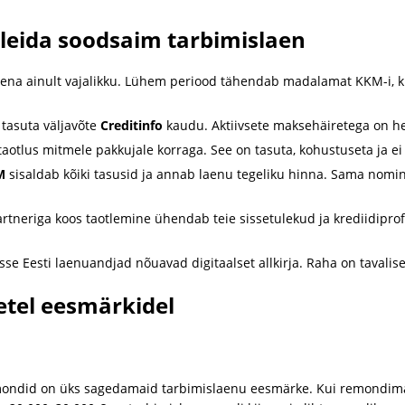
eida soodsaim tarbimislaen
ena ainult vajalikku. Lühem periood tähendab madalamat KKM-i, ku
 tasuta väljavõte
Creditinfo
kaudu. Aktiivsete maksehäiretega on he
aotlus mitmele pakkujale korraga. See on tasuta, kohustuseta ja ei 
M
sisaldab kõiki tasusid ja annab laenu tegeliku hinna. Sama nomi
rtneriga koos taotlemine ühendab teie sissetulekud ja krediidiprof
se Eesti laenuandjad nõuavad digitaalset allkirja. Raha on tavalise
etel eesmärkidel
mondid on üks sagedamaid tarbimislaenu eesmärke. Kui remondima