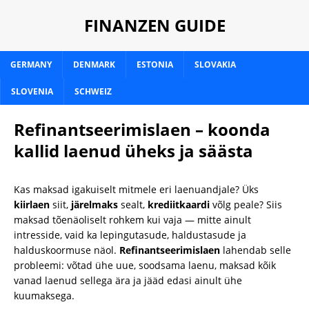
FINANZEN GUIDE
GERMANY
DENMARK
ESTONIA
SLOVAKIA
SLOVENIA
SCHWEIZ
Refinantseerimislaen – koonda
kallid laenud üheks ja säästa
Kas maksad igakuiselt mitmele eri laenuandjale? Üks
kiirlaen
siit,
järelmaks
sealt,
krediitkaardi
võlg peale? Siis
maksad tõenäoliselt rohkem kui vaja — mitte ainult
intresside, vaid ka lepingutasude, haldustasude ja
halduskoormuse näol.
Refinantseerimislaen
lahendab selle
probleemi: võtad ühe uue, soodsama laenu, maksad kõik
vanad laenud sellega ära ja jääd edasi ainult ühe
kuumaksega.