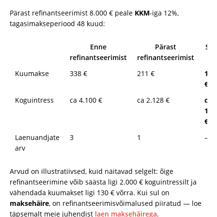
Pärast refinantseerimist 8.000 € peale
KKM
-iga 12%,
tagasimakseperiood 48 kuud:
Enne
Pärast
Sää
refinantseerimist
refinantseerimist
Kuumakse
338 €
211 €
127
€/k
Koguintress
ca 4.100 €
ca 2.128 €
ca
1.9
€
Laenuandjate
3
1
—
arv
Arvud on illustratiivsed, kuid näitavad selgelt: õige
refinantseerimine võib säästa ligi 2.000 € koguintressilt ja
vähendada kuumakset ligi 130 € võrra. Kui sul on
maksehäire
, on refinantseerimisvõimalused piiratud — loe
täpsemalt meie juhendist
laen maksehäirega
.