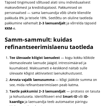
Täpsed tingimused sõltuvad alati sinu individuaalsest
maksevõimest ja krediidiajaloost. Pakkumised on
personaalsed — sama laenuandja võib ühele kliendile
pakkuda 8% ja teisele 18%. Seetõttu on oluline taotleda
pakkumine vähemalt
2–3 laenuandjalt
ja võrrelda täpseid
KKM
-e.
Samm-sammult: kuidas
refinantseerimislaenu taotleda
Tee ülevaade kõigist laenudest
— kogu kokku kõikide
olemasolevate laenude jäägid, intressimäärad ja
kuumaksed. Maksuameti e-keskkond näitab sulle
ülevaate kõigist aktiivsetest laenukohustusest.
Arvuta vajalik laenusumma
— kõigi jääkide summa on
see, mida refinantseerimislaen peab katma.
Taotle pakkumisi 2–3 laenuandjalt
— protsess on tasuta
ja kohustuseta. Identifitseeri end
Smart-ID
või
ID-
kaardiga
ja laenuandja teeb automaatse päringu