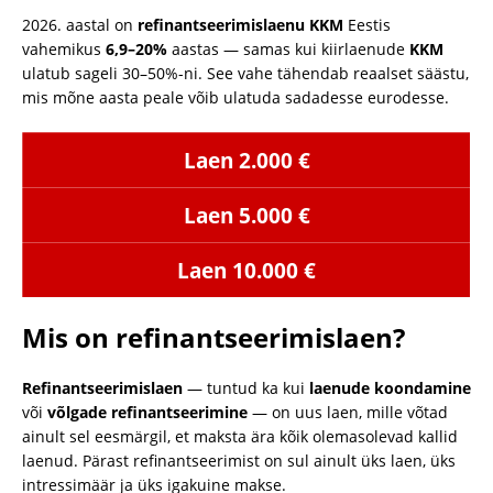
2026. aastal on
refinantseerimislaenu KKM
Eestis
vahemikus
6,9–20%
aastas — samas kui kiirlaenude
KKM
ulatub sageli 30–50%-ni. See vahe tähendab reaalset säästu,
mis mõne aasta peale võib ulatuda sadadesse eurodesse.
Laen 2.000 €
Laen 5.000 €
Laen 10.000 €
Mis on refinantseerimislaen?
Refinantseerimislaen
— tuntud ka kui
laenude koondamine
või
võlgade refinantseerimine
— on uus laen, mille võtad
ainult sel eesmärgil, et maksta ära kõik olemasolevad kallid
laenud. Pärast refinantseerimist on sul ainult üks laen, üks
intressimäär ja üks igakuine makse.