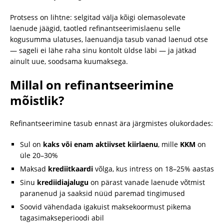
Protsess on lihtne: selgitad välja kõigi olemasolevate
laenude jäägid, taotled refinantseerimislaenu selle
kogusumma ulatuses, laenuandja tasub vanad laenud otse
— sageli ei lähe raha sinu kontolt üldse läbi — ja jätkad
ainult uue, soodsama kuumaksega.
Millal on refinantseerimine
mõistlik?
Refinantseerimine tasub ennast ära järgmistes olukordades:
Sul on
kaks või enam aktiivset kiirlaenu
, mille
KKM
on
üle 20–30%
Maksad
krediitkaardi
võlga, kus intress on 18–25% aastas
Sinu
krediidiajalugu
on pärast vanade laenude võtmist
paranenud ja saaksid nüüd paremad tingimused
Soovid vähendada igakuist maksekoormust pikema
tagasimakseperioodi abil