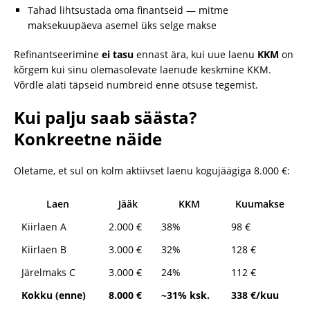
Tahad lihtsustada oma finantseid — mitme
maksekuupäeva asemel üks selge makse
Refinantseerimine
ei tasu
ennast ära, kui uue laenu
KKM
on
kõrgem kui sinu olemasolevate laenude keskmine KKM.
Võrdle alati täpseid numbreid enne otsuse tegemist.
Kui palju saab säästa?
Konkreetne näide
Oletame, et sul on kolm aktiivset laenu kogujäägiga 8.000 €:
Laen
Jääk
KKM
Kuumakse
Kiirlaen A
2.000 €
38%
98 €
Kiirlaen B
3.000 €
32%
128 €
Järelmaks C
3.000 €
24%
112 €
Kokku (enne)
8.000 €
~31% ksk.
338 €/kuu