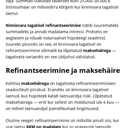
vaja. Summad ulatuvad tavaliselt kuni 25.000–30.000 €.
Intressimäär on mõnevõrra kõrgem kui kinnisvara tagatisel
laenul.
Kinnisvara tagatisel refinantseerimine
sobib suuremateks
summadeks ja annab madalama intressi. Protsess on
aeglasem ja nõuab notariaalset hüpoteegi seadmist.
Suureks plussiks on see, et kinnisvara tagatisel on
refinantseerimine võimalik ka lõpetatud
maksehäirega
—
tagatiseta variandis on see üldjuhul välistatud.
Refinantseerimine ja maksehäire
Kehtiva
maksehäirega
on tagatiseta refinantseerimislaen
seaduslikult piiratud. Erandiks on kinnisvara tagatisel
laenud, kus hüpoteek katab laenuandja riski. Lõpetatud
maksehäirega — eriti kui sellest on möödunud üle 6 kuu —
on mõnel laenuandjal paindlikumad tingimused.
Oluline reegel: refinantseerimine on mõistlik ainult siis, kui
uue laenu
KKM on madalam
kui su praeguste laenude