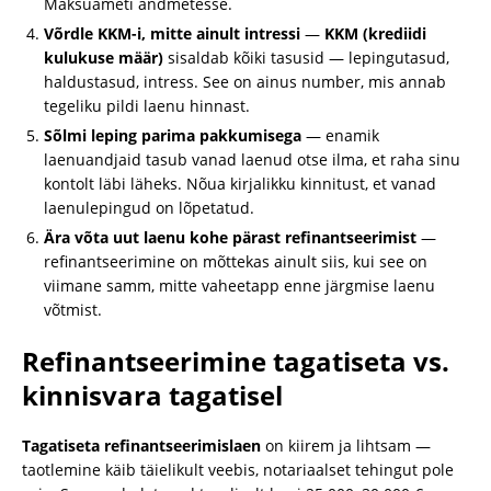
Maksuameti andmetesse.
Võrdle KKM-i, mitte ainult intressi
—
KKM (krediidi
kulukuse määr)
sisaldab kõiki tasusid — lepingutasud,
haldustasud, intress. See on ainus number, mis annab
tegeliku pildi laenu hinnast.
Sõlmi leping parima pakkumisega
— enamik
laenuandjaid tasub vanad laenud otse ilma, et raha sinu
kontolt läbi läheks. Nõua kirjalikku kinnitust, et vanad
laenulepingud on lõpetatud.
Ära võta uut laenu kohe pärast refinantseerimist
—
refinantseerimine on mõttekas ainult siis, kui see on
viimane samm, mitte vaheetapp enne järgmise laenu
võtmist.
Refinantseerimine tagatiseta vs.
kinnisvara tagatisel
Tagatiseta refinantseerimislaen
on kiirem ja lihtsam —
taotlemine käib täielikult veebis, notariaalset tehingut pole