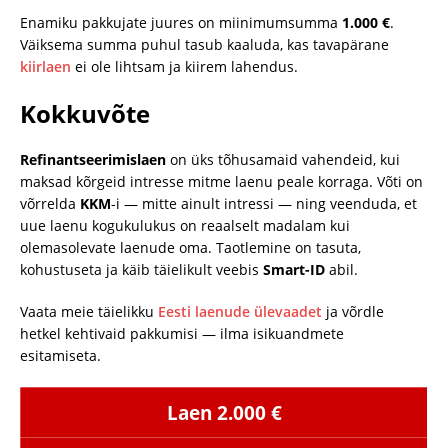
Enamiku pakkujate juures on miinimumsumma
1.000 €
.
Väiksema summa puhul tasub kaaluda, kas tavapärane
kiirlaen
ei ole lihtsam ja kiirem lahendus.
Kokkuvõte
Refinantseerimislaen
on üks tõhusamaid vahendeid, kui
maksad kõrgeid intresse mitme laenu peale korraga. Võti on
võrrelda
KKM
-i — mitte ainult intressi — ning veenduda, et
uue laenu kogukulukus on reaalselt madalam kui
olemasolevate laenude oma. Taotlemine on tasuta,
kohustuseta ja käib täielikult veebis
Smart-ID
abil.
Vaata meie täielikku
Eesti laenude ülevaadet
ja võrdle
hetkel kehtivaid pakkumisi — ilma isikuandmete
esitamiseta.
Laen 2.000 €