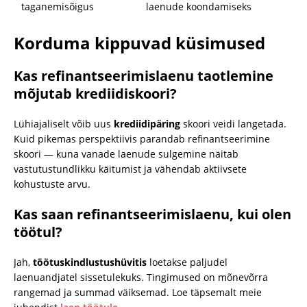
taganemisõigus
laenude koondamiseks
Korduma kippuvad küsimused
Kas refinantseerimislaenu taotlemine
mõjutab krediidiskoori?
Lühiajaliselt võib uus
krediidipäring
skoori veidi langetada.
Kuid pikemas perspektiivis parandab refinantseerimine
skoori — kuna vanade laenude sulgemine näitab
vastutustundlikku käitumist ja vähendab aktiivsete
kohustuste arvu.
Kas saan refinantseerimislaenu, kui olen
töötul?
Jah,
töötuskindlustushüvitis
loetakse paljudel
laenuandjatel sissetulekuks. Tingimused on mõnevõrra
rangemad ja summad väiksemad. Loe täpsemalt meie