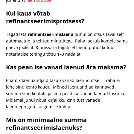
juhendist
laen töötule
.
Kui kaua võtab
refinantseerimisprotsess?
Tagatiseta
refinantseerimislaenu
puhul on otsus tavaliselt
automaatne ja tehtud minutitega. Raha laekub kontole sama
päeva jooksul. Kinnisvara tagatisel laenu puhul kulub
notariaalse tehingu tõttu 1–3 nädalat.
Kas pean ise vanad laenud ära maksma?
Enamik laenuandjaid tasub vanad laenud otse — raha ei
lähe sinu konto kaudu. Mõned laenuandjad kannavad
summa sinu kontole ja sina pead ise vanad laenud tasuma.
Mõlemal juhul nõua kirjalikku kinnitust vanade
laenulepingute sulgemise kohta.
Mis on minimaalne summa
refinantseerimislaenuks?