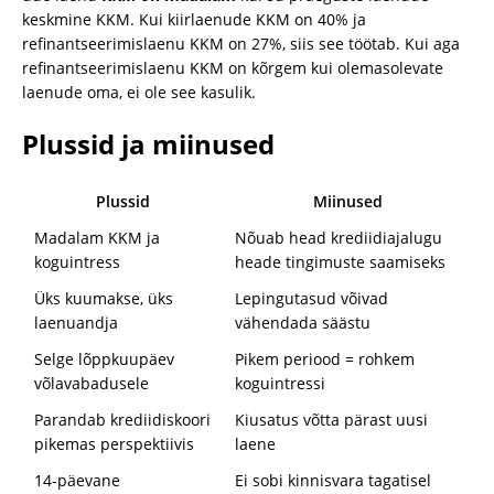
keskmine KKM. Kui kiirlaenude KKM on 40% ja
refinantseerimislaenu KKM on 27%, siis see töötab. Kui aga
refinantseerimislaenu KKM on kõrgem kui olemasolevate
laenude oma, ei ole see kasulik.
Plussid ja miinused
Plussid
Miinused
Madalam KKM ja
Nõuab head krediidiajalugu
koguintress
heade tingimuste saamiseks
Üks kuumakse, üks
Lepingutasud võivad
laenuandja
vähendada säästu
Selge lõppkuupäev
Pikem periood = rohkem
võlavabadusele
koguintressi
Parandab krediidiskoori
Kiusatus võtta pärast uusi
pikemas perspektiivis
laene
14-päevane
Ei sobi kinnisvara tagatisel