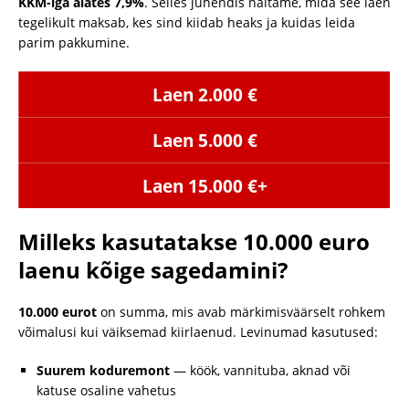
KKM-iga alates 7,9%
. Selles juhendis näitame, mida see laen
tegelikult maksab, kes sind kiidab heaks ja kuidas leida
parim pakkumine.
Laen 2.000 €
Laen 5.000 €
Laen 15.000 €+
Milleks kasutatakse 10.000 euro
laenu kõige sagedamini?
10.000 eurot
on summa, mis avab märkimisväärselt rohkem
võimalusi kui väiksemad kiirlaenud. Levinumad kasutused:
Suurem koduremоnt
— köök, vannituba, aknad või
katuse osaline vahetus