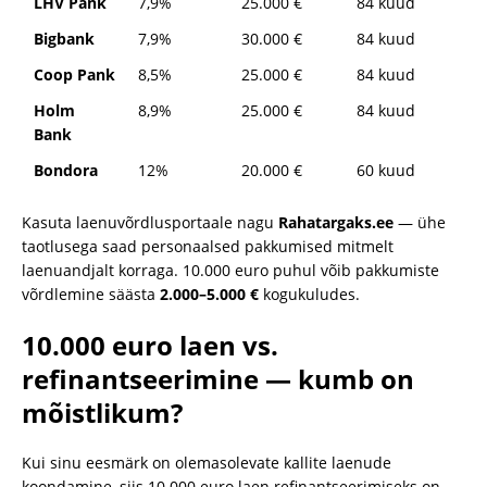
LHV Pank
7,9%
25.000 €
84 kuud
Bigbank
7,9%
30.000 €
84 kuud
Coop Pank
8,5%
25.000 €
84 kuud
Holm
8,9%
25.000 €
84 kuud
Bank
Bondora
12%
20.000 €
60 kuud
Kasuta laenuvõrdlusportaale nagu
Rahatargaks.ee
— ühe
taotlusega saad personaalsed pakkumised mitmelt
laenuandjalt korraga. 10.000 euro puhul võib pakkumiste
võrdlemine säästa
2.000–5.000 €
kogukuludes.
10.000 euro laen vs.
refinantseerimine — kumb on
mõistlikum?
Kui sinu eesmärk on olemasolevate kallite laenude
koondamine, siis 10.000 euro laen refinantseerimiseks on