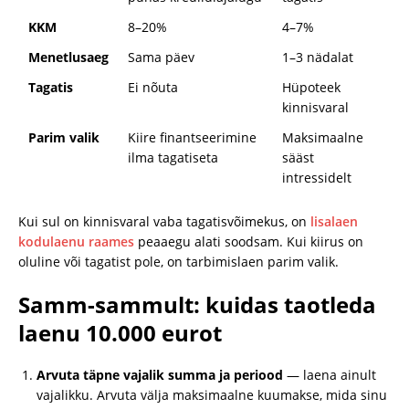
KKM
8–20%
4–7%
Menetlusaeg
Sama päev
1–3 nädalat
Tagatis
Ei nõuta
Hüpoteek
kinnisvaral
Parim valik
Kiire finantseerimine
Maksimaalne
ilma tagatiseta
sääst
intressidelt
Kui sul on kinnisvaral vaba tagatisvõimekus, on
lisalaen
kodulaenu raames
peaaegu alati soodsam. Kui kiirus on
oluline või tagatist pole, on tarbimislaen parim valik.
Samm-sammult: kuidas taotleda
laenu 10.000 eurot
Arvuta täpne vajalik summa ja periood
— laena ainult
vajalikku. Arvuta välja maksimaalne kuumakse, mida sinu