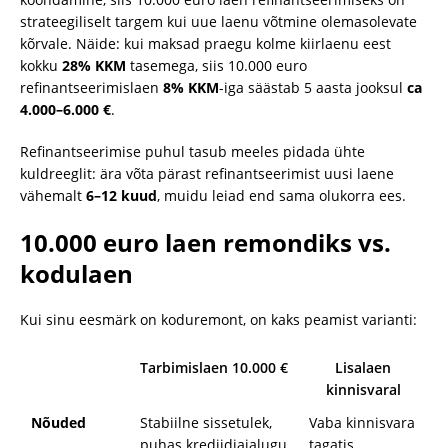
strateegiliselt targem kui uue laenu võtmine olemasolevate
kõrvale. Näide: kui maksad praegu kolme kiirlaenu eest
kokku
28% KKM
tasemega, siis 10.000 euro
refinantseerimislaen
8% KKM
-iga säästab 5 aasta jooksul
ca
4.000–6.000 €
.
Refinantseerimise puhul tasub meeles pidada ühte
kuldreeglit: ära võta pärast refinantseerimist uusi laene
vähemalt
6–12 kuud
, muidu leiad end sama olukorra ees.
10.000 euro laen remondiks vs.
kodulaen
Kui sinu eesmärk on koduremоnt, on kaks peamist varianti:
Tarbimislaen 10.000 €
Lisalaen
kinnisvaral
Nõuded
Stabiilne sissetulek,
Vaba kinnisvara
puhas krediidiajalugu
tagatis