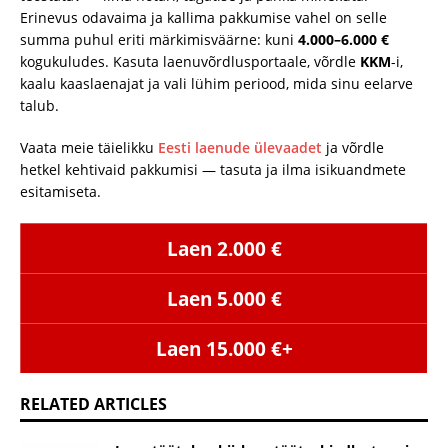
Erinevus odavaima ja kallima pakkumise vahel on selle
summa puhul eriti märkimisväärne: kuni
4.000–6.000 €
kogukuludes. Kasuta laenuvõrdlusportaale, võrdle
KKM
-i,
kaalu kaaslaenajat ja vali lühim periood, mida sinu eelarve
talub.
Vaata meie täielikku
Eesti laenude ülevaadet
ja võrdle
hetkel kehtivaid pakkumisi — tasuta ja ilma isikuandmete
esitamiseta.
Laen 2.000 €
Laen 5.000 €
Laen 15.000 €+
RELATED ARTICLES