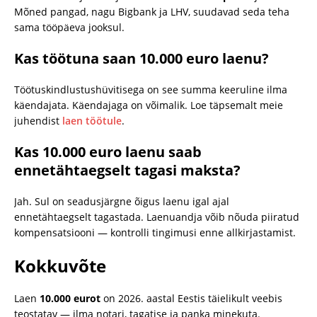
Mõned pangad, nagu Bigbank ja LHV, suudavad seda teha
sama tööpäeva jooksul.
Kas töötuna saan 10.000 euro laenu?
Töötuskindlustushüvitisega on see summa keeruline ilma
käendajata. Käendajaga on võimalik. Loe täpsemalt meie
juhendist
laen töötule
.
Kas 10.000 euro laenu saab
ennetähtaegselt tagasi maksta?
Jah. Sul on seadusjärgne õigus laenu igal ajal
ennetähtaegselt tagastada. Laenuandja võib nõuda piiratud
kompensatsiooni — kontrolli tingimusi enne allkirjastamist.
Kokkuvõte
Laen
10.000 eurot
on 2026. aastal Eestis täielikult veebis
teostatav — ilma notari, tagatise ja panka minekuta.