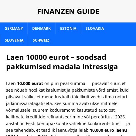
FINANZEN GUIDE
GERMANY
DENMARK
ESTONIA
SLOVAKIA
SLOVENIA
SCHWEIZ
Laen 10000 eurot – soodsad
pakkumised madala intressiga
Laen
10.000 eurot
on piiri peal summa — piisavalt suur, et
see nõuab hoolikat kaalumist ja pakkumiste võrdlemist, kuid
piisavalt väike, et menetlus käib täielikult veebis ilma notari
ja kinnisvaratagatiseta. See summa avab ukse mitmele
võimalusele: suurem koduremоnt, kasutatud auto ost,
kallimate krediitide refinantseerimine või pereüritus. 2026.
aastal on Eesti laenupakkujate vaheline konkurents tihe — ja
see tähendab, et teadlik laenuvõtja leiab
10.000 euro laenu