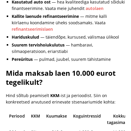
Kasutatud auto ost
— hea kvaliteediga kasutatud sõiduki
finantseerimine. Vaata meie juhendit
autolaen
Kallite laenude refinantseerimine
— mitme kalli
kiirlaenu koondamine üheks soodsamaks. Vaata
refinantseerimislaen
Hariduskulud
— täiendõpe, kursused, välismaa ülikool
Suurem tervishoiukulutus
— hambaravi,
silmaoperatsioon, eriarstiabi
Pereüritus
— pulmad, juubel, suurem tähistamine
Mida maksab laen 10.000 eurot
tegelikult?
Hind sõltub peamiselt
KKM
-ist ja perioodist. Siin on
konkreetsed arvutused erinevate stsenaariumide kohta:
Periood
KKM
Kuumakse
Koguintressid
Kokku
tagasimaks