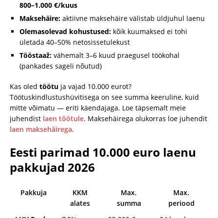
800–1.000 €/kuus
Maksehäire:
aktiivne maksehäire välistab üldjuhul laenu
Olemasolevad kohustused:
kõik kuumaksed ei tohi
ületada 40–50% netosissetulekust
Tööstaaž:
vähemalt 3–6 kuud praegusel töökohal
(pankades sageli nõutud)
Kas oled
töötu
ja vajad 10.000 eurot?
Töötuskindlustushüvitisega on see summa keeruline, kuid
mitte võimatu — eriti käendajaga. Loe täpsemalt meie
juhendist
laen töötule
. Maksehäirega olukorras loe juhendit
laen maksehäirega
.
Eesti parimad 10.000 euro laenu
pakkujad 2026
Pakkuja
KKM
Max.
Max.
alates
summa
periood