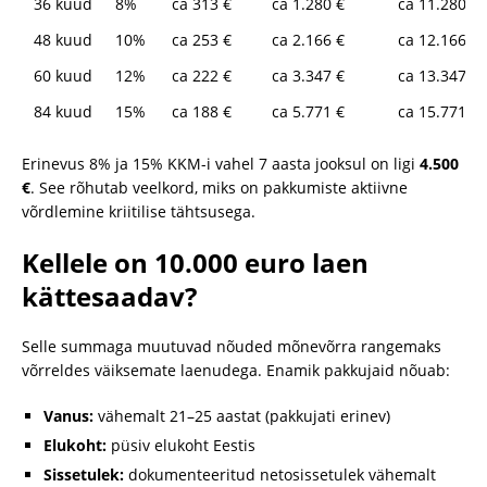
36 kuud
8%
ca 313 €
ca 1.280 €
ca 11.280 €
48 kuud
10%
ca 253 €
ca 2.166 €
ca 12.166 €
60 kuud
12%
ca 222 €
ca 3.347 €
ca 13.347 €
84 kuud
15%
ca 188 €
ca 5.771 €
ca 15.771 €
Erinevus 8% ja 15% KKM-i vahel 7 aasta jooksul on ligi
4.500
€
. See rõhutab veelkord, miks on pakkumiste aktiivne
võrdlemine kriitilise tähtsusega.
Kellele on 10.000 euro laen
kättesaadav?
Selle summaga muutuvad nõuded mõnevõrra rangemaks
võrreldes väiksemate laenudega. Enamik pakkujaid nõuab:
Vanus:
vähemalt 21–25 aastat (pakkujati erinev)
Elukoht:
püsiv elukoht Eestis
Sissetulek:
dokumenteeritud netosissetulek vähemalt