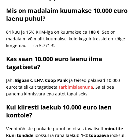
Mis on madalaim kuumakse 10.000 euro
laenu puhul?
84 kuu ja 15% KKM-iga on kuumakse ca
188 €
. See on
madalaim võimalik kuumakse, kuid koguintressid on kõige
kõrgemad — ca 5.771 €.
Kas saan 10.000 euro laenu ilma
tagatiseta?
Jah.
Bigbank
,
LHV
,
Coop Pank
ja teised pakuvad 10.000
eurot täielikult tagatiseta
tarbimislaenuna
. Sa ei pea
panema kinnisvara ega autot tagatiseks.
Kui kiiresti laekub 10.000 euro laen
kontole?
Veebipõhiste pankade puhul on otsus tavaliselt
minutite
kuni tundide
jooksul ja raha laekub
1–2 tööpäeva
jooksul.