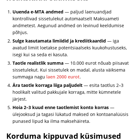
Uuenda e-MTA andmed
— paljud laenuandjad
kontrollivad sissetulekut automaatselt Maksuameti
andmetest. Aegunud andmed on levinud keeldumise
põhjus.
Sulge kasutamata limiidid ja krediitkaardid
— iga
avatud limiit loetakse potentsiaalseks kuukohustuseks,
isegi kui sa seda ei kasuta.
Taotle realistlik summa
— 10.000 eurot nõuab piisavat
sissetulekut. Kui sissetulek on madal, alusta väiksema
summaga nagu
laen 2000 eurot
.
Ära taotle korraga liiga paljudelt
— esita taotlus 2–3
hoolikalt valitud pakkujale korraga, mitte kümnetele
järjest.
Hoia 2–3 kuud enne taotlemist konto korras
—
ülejooksud ja tagasi lükatud maksed on kontoanalüüsis
punased lipud ka ilma maksehäireta.
Korduma kippuvad küsimused