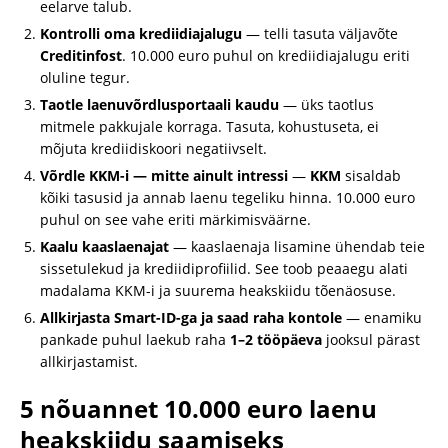
eelarve talub.
Kontrolli oma krediidiajalugu
— telli tasuta väljavõte
Creditinfost
. 10.000 euro puhul on krediidiajalugu eriti
oluline tegur.
Taotle laenuvõrdlusportaali kaudu
— üks taotlus
mitmele pakkujale korraga. Tasuta, kohustuseta, ei
mõjuta krediidiskoori negatiivselt.
Võrdle KKM-i — mitte ainult intressi
—
KKM
sisaldab
kõiki tasusid ja annab laenu tegeliku hinna. 10.000 euro
puhul on see vahe eriti märkimisväärne.
Kaalu kaaslaenajat
— kaaslaenaja lisamine ühendab teie
sissetulekud ja krediidiprofiilid. See toob peaaegu alati
madalama KKM-i ja suurema heakskiidu tõenäosuse.
Allkirjasta Smart-ID-ga ja saad raha kontole
— enamiku
pankade puhul laekub raha
1–2 tööpäeva
jooksul pärast
allkirjastamist.
5 nõuannet 10.000 euro laenu
heakskiidu saamiseks