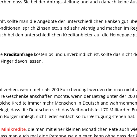
e werben dass Sie bei der Antragsstellung und auch danach keine A
t, sollte man die Angebote der unterschiedlichen Banken gut übe
onditionen, sprich Zinsen etc. sind sehr wichtig und machen im Re
 auch bei den unterschiedlichen Kreditanbieter auf die Homepage g
ie
Kreditanfrage
kostenlos und unverbindlich ist, sollte das nicht 
 Finger davon lassen.
ht ziehen, wenn mehr als 200 Euro benötigt werden die man nicht zu
re Geschenke anschaffen möchte, wenn der Betrag unter der 200 E
 solche Kredite immer mehr Menschen in Deutschland wahrnehmen,
legt, dass die Deutschen sich das Weihnachtsfest 70 Milliarden Eu
 Bürger umlegt, nicht jeder einfach so zur Verfügung stehen hat.
n
Minikredite
, die man mit einer kleinen Monatlichen Rate auch wie
 dass man auch mal eine Ratenpause einlegen kann ohne dass der ko