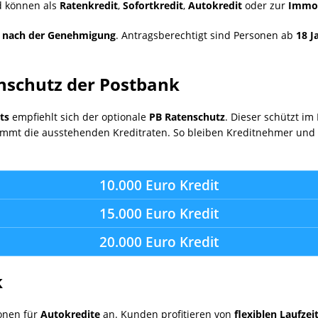
 können als
Ratenkredit
,
Sofortkredit
,
Autokredit
oder zur
Immob
l nach der Genehmigung
.
Antragsberechtigt sind Personen ab
18 J
nschutz der Postbank
ts
empfiehlt sich der optionale
PB Ratenschutz
.
Dieser schützt im 
mmt die ausstehenden Kreditraten.
So bleiben Kreditnehmer und i
10.000 Euro Kredit
15.000 Euro Kredit
20.000 Euro Kredit
k
ionen für
Autokredite
an.
Kunden profitieren von
flexiblen Laufzei