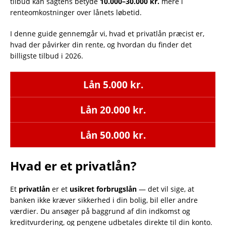
tilbud kan sagtens betyde
10.000–30.000 kr.
mere i
renteomkostninger over lånets løbetid.
I denne guide gennemgår vi, hvad et privatlån præcist er,
hvad der påvirker din rente, og hvordan du finder det
billigste tilbud i 2026.
Lån 5.000 kr.
Lån 20.000 kr.
Lån 50.000 kr.
Hvad er et privatlån?
Et
privatlån
er et
usikret forbrugslån
— det vil sige, at
banken ikke kræver sikkerhed i din bolig, bil eller andre
værdier. Du ansøger på baggrund af din indkomst og
kreditvurdering, og pengene udbetales direkte til din konto.