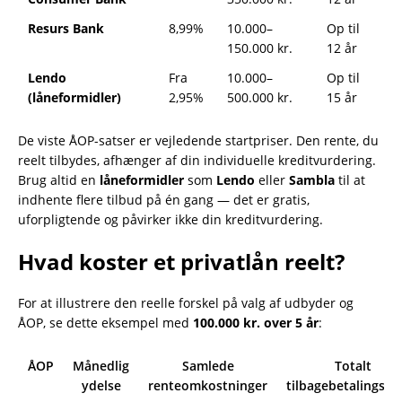
Resurs Bank
8,99%
10.000–
Op til
150.000 kr.
12 år
Lendo
Fra
10.000–
Op til
(låneformidler)
2,95%
500.000 kr.
15 år
De viste ÅOP-satser er vejledende startpriser. Den rente, du
reelt tilbydes, afhænger af din individuelle kreditvurdering.
Brug altid en
låneformidler
som
Lendo
eller
Sambla
til at
indhente flere tilbud på én gang — det er gratis,
uforpligtende og påvirker ikke din kreditvurdering.
Hvad koster et privatlån reelt?
For at illustrere den reelle forskel på valg af udbyder og
ÅOP, se dette eksempel med
100.000 kr. over 5 år
:
ÅOP
Månedlig
Samlede
Totalt
ydelse
renteomkostninger
tilbagebetalingsbe