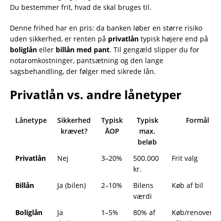
Du bestemmer frit, hvad de skal bruges til.
Denne frihed har en pris: da banken løber en større risiko
uden sikkerhed, er renten på
privatlån
typisk højere end på
boliglån
eller
billån med pant
. Til gengæld slipper du for
notaromkostninger, pantsætning og den lange
sagsbehandling, der følger med sikrede lån.
Privatlån vs. andre lånetyper
Lånetype
Sikkerhed
Typisk
Typisk
Formål
krævet?
ÅOP
max.
beløb
Privatlån
Nej
3–20%
500.000
Frit valg
kr.
Billån
Ja (bilen)
2–10%
Bilens
Køb af bil
værdi
Boliglån
Ja
1–5%
80% af
Køb/renoverin