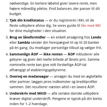
nødvendige. En kortere løbetid giver lavere rente, men
højere månedlig ydelse. Find balancen, der passer til dit
budget.
Tjek din kreditstatus
— er du registreret i RKI, vil de
fleste udbydere afvise dig. Se vores guide til
lån med RKI
for dine muligheder i den situation.
Brug en låneformidler
— en enkelt ansøgning hos
Lendo
eller
Sambla
sender din forespørgsel til op til 20 banker
på én gang. Du modtager personlige tilbud og vælger frit.
Sammenlign ÅOP — ikke renten
—
ÅOP
inkluderer alle
gebyrer og giver det reelle billede af lånets pris. Samme
nominelle rente kan give vidt forskellige ÅOP-tal
afhængigt af etableringsgebyrerne.
Overvej en medansøger
— ansøger du med en ægtefælle
eller partner, lægges jeres indkomster og kreditprofiler
sammen. Det resulterer næsten altid i en lavere ÅOP.
Underskriv med MitID
— alle seriøse danske udbydere
kræver digital underskrift. Pengene er typisk på din konto
inden for 1–2 hverdage.