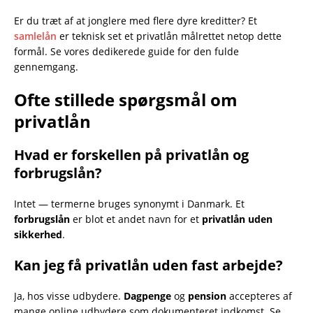
Er du træt af at jonglere med flere dyre kreditter? Et
samlelån
er teknisk set et privatlån målrettet netop dette
formål. Se vores dedikerede guide for den fulde
gennemgang.
Ofte stillede spørgsmål om
privatlån
Hvad er forskellen på privatlån og
forbrugslån?
Intet — termerne bruges synonymt i Danmark. Et
forbrugslån
er blot et andet navn for et
privatlån uden
sikkerhed
.
Kan jeg få privatlån uden fast arbejde?
Ja, hos visse udbydere.
Dagpenge
og
pension
accepteres af
mange online udbydere som dokumenteret indkomst. Se