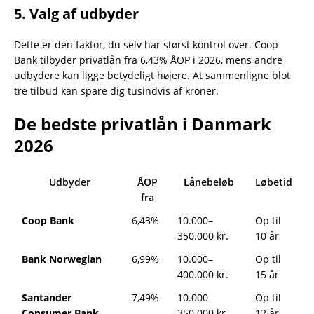
5. Valg af udbyder
Dette er den faktor, du selv har størst kontrol over. Coop
Bank tilbyder privatlån fra 6,43% ÅOP i 2026, mens andre
udbydere kan ligge betydeligt højere. At sammenligne blot
tre tilbud kan spare dig tusindvis af kroner.
De bedste privatlån i Danmark
2026
Udbyder
ÅOP
Lånebeløb
Løbetid
fra
Coop Bank
6,43%
10.000–
Op til
350.000 kr.
10 år
Bank Norwegian
6,99%
10.000–
Op til
400.000 kr.
15 år
Santander
7,49%
10.000–
Op til
Consumer Bank
350.000 kr.
12 år