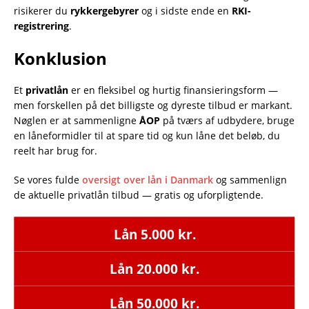
risikerer du
rykkergebyrer
og i sidste ende en
RKI-
registrering
.
Konklusion
Et
privatlån
er en fleksibel og hurtig finansieringsform —
men forskellen på det billigste og dyreste tilbud er markant.
Nøglen er at sammenligne
ÅOP
på tværs af udbydere, bruge
en låneformidler til at spare tid og kun låne det beløb, du
reelt har brug for.
Se vores fulde
oversigt over lån i Danmark
og sammenlign
de aktuelle privatlån tilbud — gratis og uforpligtende.
Lån 5.000 kr.
Lån 20.000 kr.
Lån 50.000 kr.