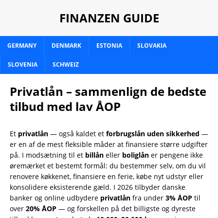
FINANZEN GUIDE
GERMANY
DENMARK
ESTONIA
SLOVAKIA
SLOVENIA
SCHWEIZ
Privatlån – sammenlign de bedste
tilbud med lav ÅOP
Et
privatlån
— også kaldet et
forbrugslån uden sikkerhed
—
er en af de mest fleksible måder at finansiere større udgifter
på. I modsætning til et
billån
eller
boliglån
er pengene ikke
øremærket et bestemt formål: du bestemmer selv, om du vil
renovere køkkenet, finansiere en ferie, købe nyt udstyr eller
konsolidere eksisterende gæld. I 2026 tilbyder danske
banker og online udbydere
privatlån
fra under
3% ÅOP
til
over
20% ÅOP
— og forskellen på det billigste og dyreste