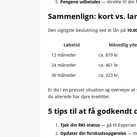
Pengene udbetales
— direkte til di
Sammenlign: kort vs. lan
Den vigtigste beslutning ved et lån på
10.0
Løbetid
Månedlig yde
12 måneder
ca. 879 kr.
24 måneder
ca. 461 kr.
36 måneder
ca. 323 kr.
Er du i en presset situation og overvejer a
du allerede har dyre kreditter.
5 tips til at få godkendt 
Tjek din RKI-status
— gå til Experian
Opdater din forskudsopgørelse
— ma