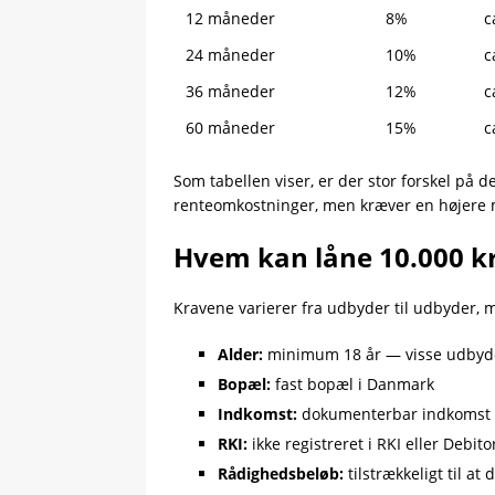
12 måneder
8%
c
24 måneder
10%
c
36 måneder
12%
c
60 måneder
15%
c
Som tabellen viser, er der stor forskel på 
renteomkostninger, men kræver en højere m
Hvem kan låne 10.000 kr
Kravene varierer fra udbyder til udbyder, m
Alder:
minimum 18 år — visse udbyder
Bopæl:
fast bopæl i Danmark
Indkomst:
dokumenterbar indkomst —
RKI:
ikke registreret i RKI eller Debito
Rådighedsbeløb:
tilstrækkeligt til a