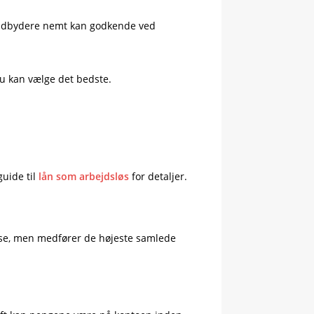
te udbydere nemt kan godkende ved
du kan vælge det bedste.
uide til
lån som arbejdsløs
for detaljer.
lse, men medfører de højeste samlede