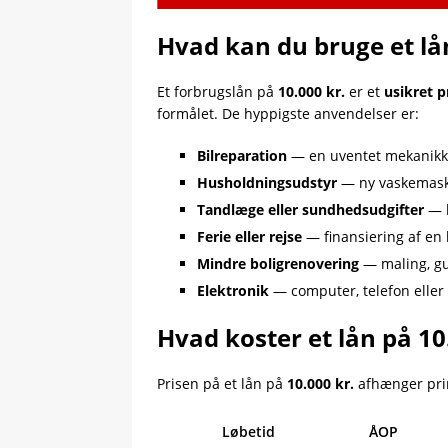
Hvad kan du bruge et lån 
Et forbrugslån på
10.000 kr.
er et
usikret p
formålet. De hyppigste anvendelser er:
Bilreparation
— en uventet mekanikke
Husholdningsudstyr
— ny vaskemaski
Tandlæge eller sundhedsudgifter
— b
Ferie eller rejse
— finansiering af en 
Mindre boligrenovering
— maling, gu
Elektronik
— computer, telefon eller
Hvad koster et lån på 10
Prisen på et lån på
10.000 kr.
afhænger pr
Løbetid
ÅOP