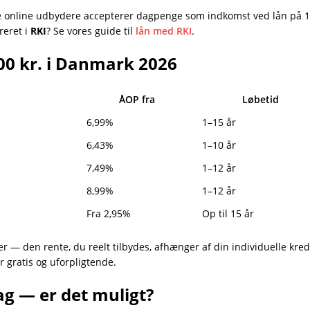
 online udbydere accepterer dagpenge som indkomst ved lån på 10.
reret i
RKI
? Se vores guide til
lån med RKI
.
000 kr. i Danmark 2026
ÅOP fra
Løbetid
6,99%
1–15 år
6,43%
1–10 år
7,49%
1–12 år
8,99%
1–12 år
Fra 2,95%
Op til 15 år
er — den rente, du reelt tilbydes, afhænger af din individuelle kre
r gratis og uforpligtende.
g — er det muligt?