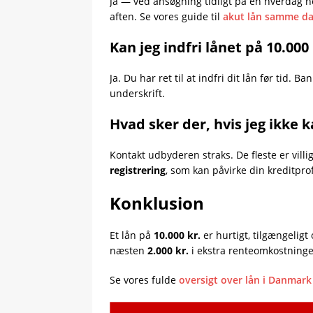
Ja — ved ansøgning tidligt på en hverdag
aften. Se vores guide til
akut lån samme d
Kan jeg indfri lånet på 10.000 
Ja. Du har ret til at indfri dit lån før ti
underskrift.
Hvad sker der, hvis jeg ikke 
Kontakt udbyderen straks. De fleste er villi
registrering
, som kan påvirke din kreditprofil
Konklusion
Et lån på
10.000 kr.
er hurtigt, tilgængeligt
næsten
2.000 kr.
i ekstra renteomkostninger
Se vores fulde
oversigt over lån i Danmark