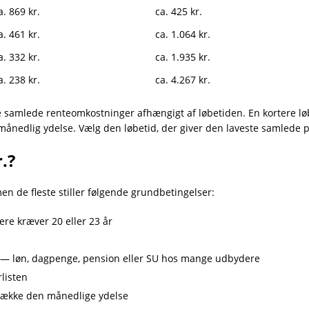
a. 869 kr.
ca. 425 kr.
a. 461 kr.
ca. 1.064 kr.
a. 332 kr.
ca. 1.935 kr.
a. 238 kr.
ca. 4.267 kr.
de samlede renteomkostninger afhængigt af løbetiden. En kortere lø
ånedlig ydelse. Vælg den løbetid, der giver den laveste samlede p
.?
en de fleste stiller følgende grundbetingelser:
e kræver 20 eller 23 år
 løn, dagpenge, pension eller SU hos mange udbydere
rlisten
t dække den månedlige ydelse