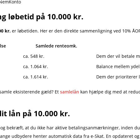
n NemKonto
g løbetid på 10.000 kr.
00 kr.
er løbetiden. Her er den direkte sammenligning ved 10% ÅOP
lse
Samlede renteomk.
ca. 548 kr.
Dem der vil betale mi
ca. 1.064 kr.
Balance mellem ydel
ca. 1.614 kr.
Dem der prioriterer 
t samle eksisterende gæld? Et
samlelån
kan hjælpe dig med at reduc
dit lån på 10.000 kr.
 og bekræft, at du ikke har aktive betalingsanmærkninger, inden d
nge udbydere henter automatisk data fra e-Skat. En opdateret og