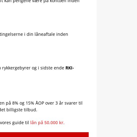
ift kan pengene være på kontoen inden
tingelserne i din låneaftale inden
du rykkergebyrer og i sidste ende
RKI-
len på 8% og 15% ÅOP over 3 år svarer til
t billigste tilbud.
vores guide til
lån på 50.000 kr.