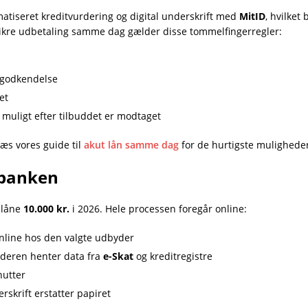
matiseret kreditvurdering og digital underskrift med
MitID
, hvilket
sikre udbetaling samme dag gælder disse tommelfingerregler:
 godkendelse
et
 muligt efter tilbuddet er modtaget
læs vores guide til
akut lån samme dag
for de hurtigste mulighede
 banken
t låne
10.000 kr.
i 2026. Hele processen foregår online:
line hos den valgte udbyder
eren henter data fra
e-Skat
og kreditregistre
nutter
rskrift erstatter papiret