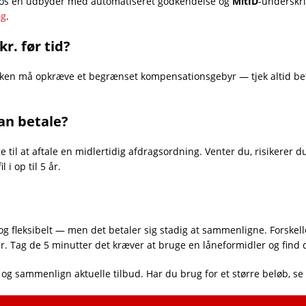
 hos en udbyder med automatiseret godkendelse og
MitID
-underskr
ag
.
kr. før tid?
d. Banken må opkræve et begrænset kompensationsgebyr — tjek altid be
kan betale?
ge til at aftale en midlertidig afdragsordning. Venter du, risikerer 
 i op til 5 år.
 og fleksibelt — men det betaler sig stadig at sammenligne. Forskel
. Tag de 5 minutter det kræver at bruge en låneformidler og find de
og sammenlign aktuelle tilbud. Har du brug for et større beløb, se 