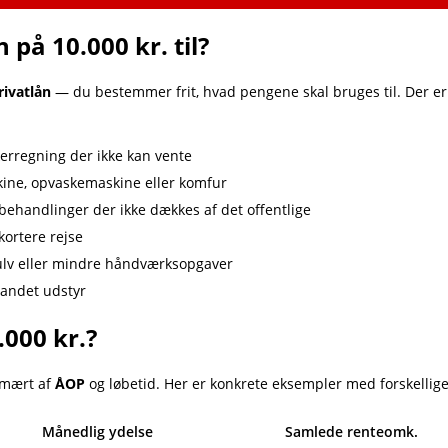
på 10.000 kr. til?
rivatlån
— du bestemmer frit, hvad pengene skal bruges til. Der e
rregning der ikke kan vente
ne, opvaskemaskine eller komfur
ehandlinger der ikke dækkes af det offentlige
kortere rejse
lv eller mindre håndværksopgaver
 andet udstyr
.000 kr.?
imært af
ÅOP
og løbetid. Her er konkrete eksempler med forskellige
Månedlig ydelse
Samlede renteomk.