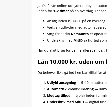
Ja. De fleste online udbydere tilbyder auto
inden for
1–2 timer
på en hverdag. For at 
Ansøg inden kl. 14:00 på en hverdag
Vælg en udbyder med automatiseret
Sørg for at din
NemKonto
er opdater
Underskriv med
MitID
så hurtigt som
Har du akut brug for penge allerede i dag, 
Lån 10.000 kr. uden om
Du behøver ikke gå ind i en bankfilial for a
Udfyld ansøgning
— 5–10 minutter on
Automatisk kreditvurdering
— udbyd
Modtag tilbud
— typisk inden for mi
Underskriv med MitID
— digital unde