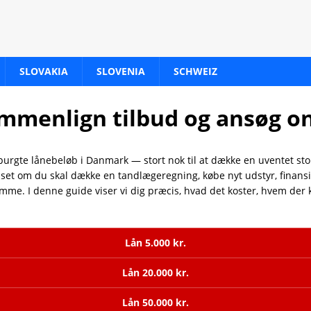
SLOVAKIA
SLOVENIA
SCHWEIZ
ammenlign tilbud og ansøg o
urgte lånebeløb i Danmark — stort nok til at dække en uventet stor 
set om du skal dække en tandlægeregning, købe nyt udstyr, finansier
amme. I denne guide viser vi dig præcis, hvad det koster, hvem der
Lån 5.000 kr.
Lån 20.000 kr.
Lån 50.000 kr.