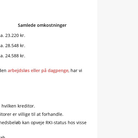
Samlede omkostninger
ca. 23.220 kr.
ca. 28.548 kr.
ca. 24.588 kr.
uden
arbejdsløs eller på dagpenge
, har vi
hvilken kreditor.
er er villige til at forhandle.
ghedsbeløb kan opveje RKI-status hos visse
kab.