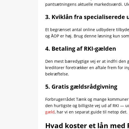
pantsætningens aktuelle markedsværdi. Ule
3. Kviklån fra specialiserede
Et begrænset antal online udbydere tilbyde
og ÅOP er høj. Brug denne løsning kun som ab
4. Betaling af RKI-gælden
Den mest bæredygtige vej er at indfri den g
kreditorer foretrækker en aftale frem for ing
bekræftelse.
5. Gratis gældsrådgivning
Forbrugerrådet Tænk og mange kommuner til
den hurtigste og billigste vej ud af RKI — 
gæld
, har vi en separat guide til netop det.
Hvad koster et lån med R