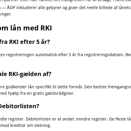
n
— ÅOP inkluderer alle gebyrer og giver det reelle billede af lånet
inger.
 om lån med RKI
fra RKI efter 5 år?
ettes registreringen automatisk efter 5 år fra registreringsdatoen. 
ale RKI-gælden af?
e godkender lån specifikt til dette formål. Den bedste fremgangsm
ed hjælp fra en gratis gældsrådgiver.
Debitorlisten?
te register. Debitorlisten er et andet, mindre register. De fleste l
mod kreditor om sletning.