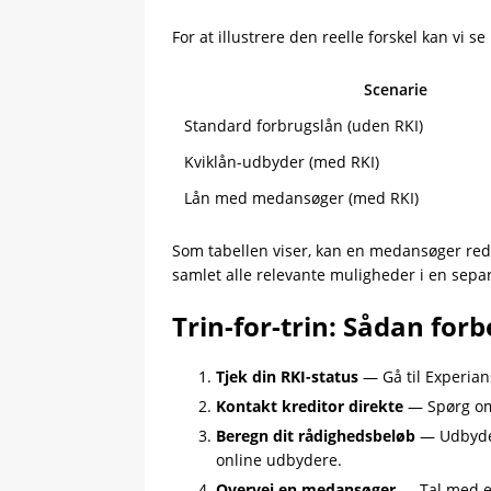
For at illustrere den reelle forskel kan vi
Scenarie
Standard forbrugslån (uden RKI)
Kviklån-udbyder (med RKI)
Lån med medansøger (med RKI)
Som tabellen viser, kan en medansøger re
samlet alle relevante muligheder i en sepa
Trin-for-trin: Sådan for
Tjek din RKI-status
— Gå til Experian
Kontakt kreditor direkte
— Spørg om 
Beregn dit rådighedsbeløb
— Udbydere
online udbydere.
Overvej en medansøger
— Tal med en