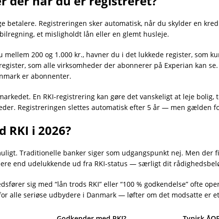
r der når du er registreret?
ge betalere. Registreringen sker automatisk, når du skylder en kredi
ilregning, et misligholdt lån eller en glemt husleje.
du mellem 200 og 1.000 kr., havner du i det lukkede register, som ku
 register, som alle virksomheder der abonnerer på Experian kan se.
Danmark er abonnenter.
rkedet. En RKI-registrering kan gøre det vanskeligt at leje bolig,
heder. Registreringen slettes automatisk efter 5 år — men gælden f
 RKI i 2026?
umuligt. Traditionelle banker siger som udgangspunkt nej. Men der f
ere end udelukkende ud fra RKI-status — særligt dit rådighedsbeløb
sfører sig med “lån trods RKI” eller “100 % godkendelse” ofte ope
 for alle seriøse udbydere i Danmark — løfter om det modsatte er e
Godkender med RKI?
Typisk ÅO