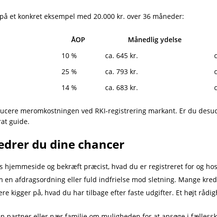
 se på et konkret eksempel med 20.000 kr. over 36 måneder:
ÅOP
Månedlig ydelse
10 %
ca. 645 kr.
25 %
ca. 793 kr.
14 %
ca. 683 kr.
ducere meromkostningen ved RKI-registrering markant. Er du des
rat guide.
bedrer du dine chancer
s hjemmeside og bekræft præcist, hvad du er registreret for og hos 
en afdragsordning eller fuld indfrielse mod sletning. Mange kreditor
 kigger på, hvad du har tilbage efter faste udgifter. Et højt rådi
 partner eller nær familie om muligheden for at ansøge i fælless