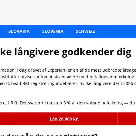
SLOVAKIA
SLOVENIA
SCHWEIZ
lke långivere godkender dig
ormation, i dag drevet af Experian) er en af de mest udbredte årsager
gsinstitutter afviser automatisk ansøgere med betalingsanmærkning.
cist, hvad RKI-registrering indebærer, hvilke långivere der i 2026 
ret i RKI. Det svarer til næsten 3 % af den voksne befolkning — du e
Lån 20.000 kr.