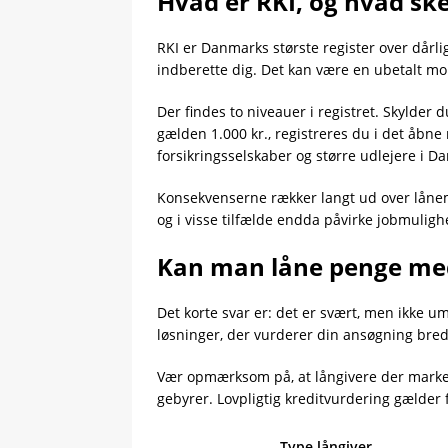
Hvad er RKI, og hvad ske
RKI er Danmarks største register over dårli
indberette dig. Det kan være en ubetalt mob
Der findes to niveauer i registret. Skylder 
gælden 1.000 kr., registreres du i det åbne
forsikringsselskaber og større udlejere i 
Konsekvenserne rækker langt ud over lånema
og i visse tilfælde endda påvirke jobmulig
Kan man låne penge med
Det korte svar er: det er svært, men ikke 
løsninger, der vurderer din ansøgning bred
Vær opmærksom på, at långivere der marked
gebyrer. Lovpligtig kreditvurdering gælder
Type långiver