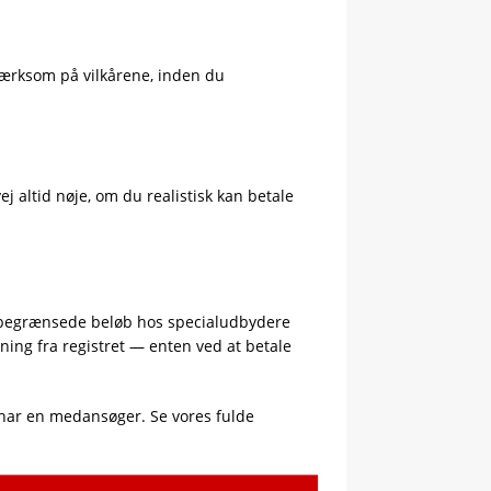
ærksom på vilkårene, inden du
j altid nøje, om du realistisk kan betale
 og begrænsede beløb hos specialudbydere
etning fra registret — enten ved at betale
u har en medansøger. Se vores fulde