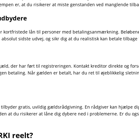
mpen er, at du risikerer at miste genstanden ved manglende tilba
 udbydere
r kortfristede lån til personer med betalingsanmærkning. Beløbene 
solut sidste udvej, og sikr dig at du realistisk kan betale tilbage t
æld, der har ført til registreringen. Kontakt kreditor direkte og f
en betaling. Når gælden er betalt, har du ret til øjeblikkelig sletnin
byder gratis, uvildig gældsrådgivning. En rådgiver kan hjælpe di
uden at du risikerer at låne dig dybere ned i problemerne. Er du ogs
KI reelt?