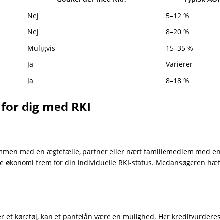
Nej
5–12 %
Nej
8–20 %
Muligvis
15–35 %
Ja
Varierer
Ja
8–18 %
 for dig med RKI
ammen med en ægtefælle, partner eller nært familiemedlem med en 
e økonomi frem for din individuelle RKI-status. Medansøgeren hæfte
r et køretøj, kan et pantelån være en mulighed. Her kreditvurderes