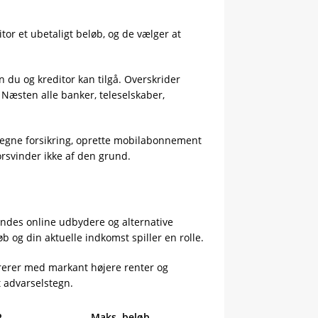
tor et ubetaligt beløb, og de vælger at
n du og kreditor kan tilgå. Overskrider
 Næsten alle banker, teleselskaber,
 tegne forsikring, oprette mobilabonnement
orsvinder ikke af den grund.
indes online udbydere og alternative
 og din aktuelle indkomst spiller en rolle.
rerer med markant højere renter og
t advarselstegn.
P
Maks. beløb