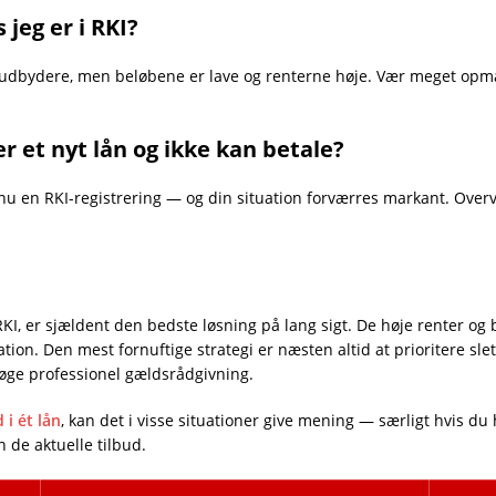
 jeg er i RKI?
 udbydere, men beløbene er lave og renterne høje. Vær meget opm
er et nyt lån og ikke kan betale?
dnu en RKI-registrering — og din situation forværres markant. Overve
i RKI, er sjældent den bedste løsning på lang sigt. De høje renter
uation. Den mest fornuftige strategi er næsten altid at prioritere sl
søge professionel gældsrådgivning.
i ét lån
, kan det i visse situationer give mening — særligt hvis d
de aktuelle tilbud.