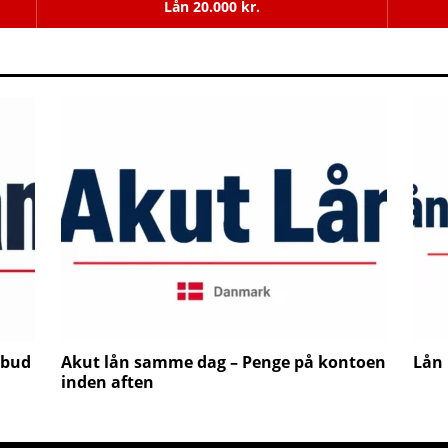
Lån 20.000 kr.
lbud
Akut lån samme dag – Penge på kontoen
Lån 
inden aften