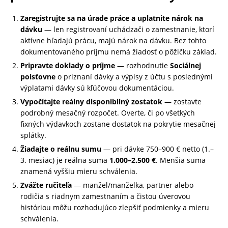
Zaregistrujte sa na úrade práce a uplatnite nárok na
dávku
— len registrovaní uchádzači o zamestnanie, ktorí
aktívne hľadajú prácu, majú nárok na dávku. Bez tohto
dokumentovaného príjmu nemá žiadosť o pôžičku základ.
Pripravte doklady o príjme
— rozhodnutie
Sociálnej
poisťovne
o priznaní dávky a výpisy z účtu s poslednými
výplatami dávky sú kľúčovou dokumentáciou.
Vypočítajte reálny disponibilný zostatok
— zostavte
podrobný mesačný rozpočet. Overte, či po všetkých
fixných výdavkoch zostane dostatok na pokrytie mesačnej
splátky.
Žiadajte o reálnu sumu
— pri dávke 750–900 € netto (1.–
3. mesiac) je reálna suma
1.000–2.500 €
. Menšia suma
znamená vyššiu mieru schválenia.
Zvážte ručiteľa
— manžel/manželka, partner alebo
rodičia s riadnym zamestnaním a čistou úverovou
históriou môžu rozhodujúco zlepšiť podmienky a mieru
schválenia.