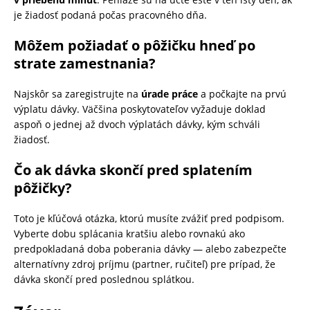
je žiadosť podaná počas pracovného dňa.
Môžem požiadať o pôžičku hneď po
strate zamestnania?
Najskôr sa zaregistrujte na
úrade práce
a počkajte na prvú
výplatu dávky. Väčšina poskytovateľov vyžaduje doklad
aspoň o jednej až dvoch výplatách dávky, kým schváli
žiadosť.
Čo ak dávka skončí pred splatením
pôžičky?
Toto je kľúčová otázka, ktorú musíte zvážiť pred podpisom.
Vyberte dobu splácania kratšiu alebo rovnakú ako
predpokladaná doba poberania dávky — alebo zabezpečte
alternatívny zdroj príjmu (partner, ručiteľ) pre prípad, že
dávka skončí pred poslednou splátkou.