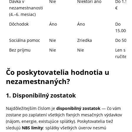
Dávka v
Nie
Niektorí áno
Do 1.50
nezamestnanosti
€
(4.–6. mesiac)
Dôchodok
Áno
Áno
Do
15.000 €
Sociálna pomoc
Nie
Zriedka
Do 500 
Bez príjmu
Nie
Nie
Len s
ručiteľo
Čo poskytovatelia hodnotia u
nezamestnaných?
1. Disponibilný zostatok
Najdôležitejším číslom je
disponibilný zostatok
— čo vám
zostane po zaplatení všetkých fixných mesačných výdavkov
(nájom, energie, existujúce splátky). Poskytovatelia tiež
sledujú
NBS limity
: splátky všetkých úverov nesmú