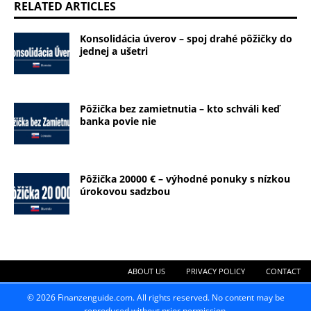
RELATED ARTICLES
Konsolidácia úverov – spoj drahé pôžičky do
jednej a ušetri
Pôžička bez zamietnutia – kto schváli keď
banka povie nie
Pôžička 20000 € – výhodné ponuky s nízkou
úrokovou sadzbou
ABOUT US
PRIVACY POLICY
CONTACT
© 2026 Finanzenguide.com. All rights reserved. No content may be
reproduced without prior permission.