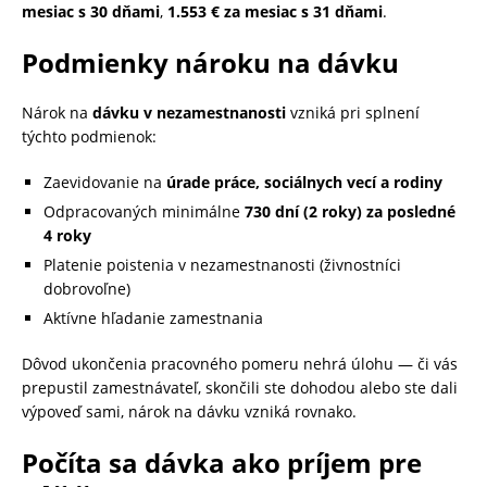
mesiac s 30 dňami
,
1.553 € za mesiac s 31 dňami
.
Podmienky nároku na dávku
Nárok na
dávku v nezamestnanosti
vzniká pri splnení
týchto podmienok:
Zaevidovanie na
úrade práce, sociálnych vecí a rodiny
Odpracovaných minimálne
730 dní (2 roky) za posledné
4 roky
Platenie poistenia v nezamestnanosti (živnostníci
dobrovoľne)
Aktívne hľadanie zamestnania
Dôvod ukončenia pracovného pomeru nehrá úlohu — či vás
prepustil zamestnávateľ, skončili ste dohodou alebo ste dali
výpoveď sami, nárok na dávku vzniká rovnako.
Počíta sa dávka ako príjem pre