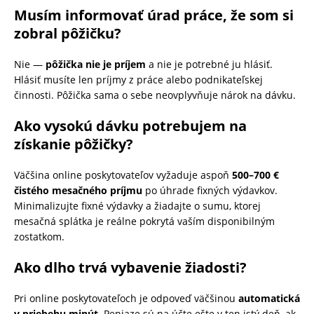
Musím informovať úrad práce, že som si
zobral pôžičku?
Nie —
pôžička nie je príjem
a nie je potrebné ju hlásiť.
Hlásiť musíte len príjmy z práce alebo podnikateľskej
činnosti. Pôžička sama o sebe neovplyvňuje nárok na dávku.
Ako vysokú dávku potrebujem na
získanie pôžičky?
Väčšina online poskytovateľov vyžaduje aspoň
500–700 €
čistého mesačného príjmu
po úhrade fixných výdavkov.
Minimalizujte fixné výdavky a žiadajte o sumu, ktorej
mesačná splátka je reálne pokrytá vaším disponibilným
zostatkom.
Ako dlho trvá vybavenie žiadosti?
Pri online poskytovateľoch je odpoveď väčšinou
automatická
v priebehu minút
. Peniaze sú na účte ešte v ten istý deň, ak