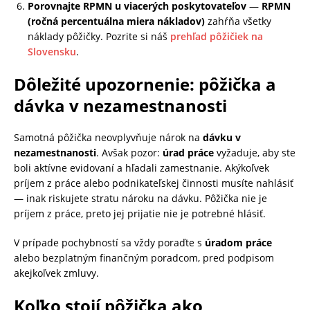
Porovnajte RPMN u viacerých poskytovateľov
—
RPMN
(ročná percentuálna miera nákladov)
zahŕňa všetky
náklady pôžičky. Pozrite si náš
prehľad pôžičiek na
Slovensku
.
Dôležité upozornenie: pôžička a
dávka v nezamestnanosti
Samotná pôžička neovplyvňuje nárok na
dávku v
nezamestnanosti
. Avšak pozor:
úrad práce
vyžaduje, aby ste
boli aktívne evidovaní a hľadali zamestnanie. Akýkoľvek
príjem z práce alebo podnikateľskej činnosti musíte nahlásiť
— inak riskujete stratu nároku na dávku. Pôžička nie je
príjem z práce, preto jej prijatie nie je potrebné hlásiť.
V prípade pochybností sa vždy poraďte s
úradom práce
alebo bezplatným finančným poradcom, pred podpisom
akejkoľvek zmluvy.
Koľko stojí pôžička ako