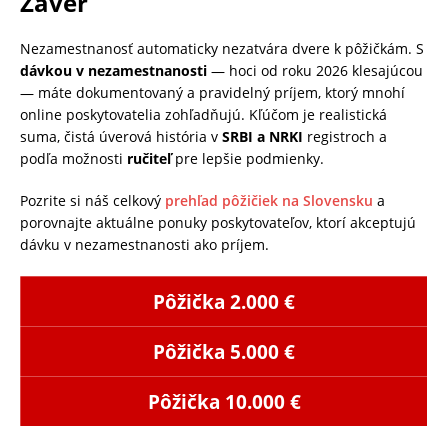
Záver
Nezamestnanosť automaticky nezatvára dvere k pôžičkám. S
dávkou v nezamestnanosti
— hoci od roku 2026 klesajúcou
— máte dokumentovaný a pravidelný príjem, ktorý mnohí
online poskytovatelia zohľadňujú. Kľúčom je realistická
suma, čistá úverová história v
SRBI a NRKI
registroch a
podľa možnosti
ručiteľ
pre lepšie podmienky.
Pozrite si náš celkový
prehľad pôžičiek na Slovensku
a
porovnajte aktuálne ponuky poskytovateľov, ktorí akceptujú
dávku v nezamestnanosti ako príjem.
Pôžička 2.000 €
Pôžička 5.000 €
Pôžička 10.000 €