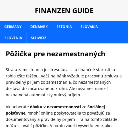
FINANZEN GUIDE
GERMANY
DENMARK
ESTONIA
SLOVAKIA
SLOVENIA
SCHWEIZ
Pôžička pre nezamestnaných
Strata zamestnania je stresujúca — a finančné starosti ju
robia ešte ťažšou. Väčšina bánk vyžaduje pracovnú zmluvu a
pravidelný príjem zo zamestnania, čo nezamestnaných
dostáva do začarovaného kruhu. Ale nezamestnanosť
neznamená automaticky nulový príjem.
Ak poberáte
dávku v nezamestnanosti
zo
Sociálnej
poisťovne
, mnohí online poskytovatelia to považujú za
dokumentovaný a pravidelný príjem — a na tomto základe
môžu schváliť pôžičku. V tomto vodiči vysvetľujeme, ako