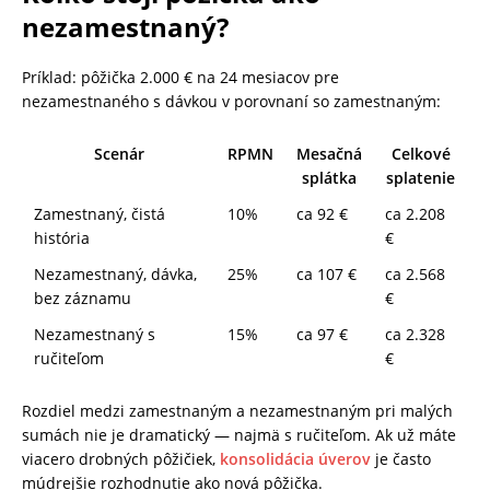
nezamestnaný?
Príklad: pôžička 2.000 € na 24 mesiacov pre
nezamestnaného s dávkou v porovnaní so zamestnaným:
Scenár
RPMN
Mesačná
Celkové
splátka
splatenie
Zamestnaný, čistá
10%
ca 92 €
ca 2.208
história
€
Nezamestnaný, dávka,
25%
ca 107 €
ca 2.568
bez záznamu
€
Nezamestnaný s
15%
ca 97 €
ca 2.328
ručiteľom
€
Rozdiel medzi zamestnaným a nezamestnaným pri malých
sumách nie je dramatický — najmä s ručiteľom. Ak už máte
viacero drobných pôžičiek,
konsolidácia úverov
je často
múdrejšie rozhodnutie ako nová pôžička.