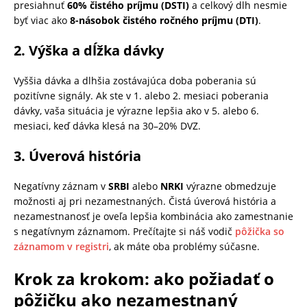
presiahnuť
60% čistého príjmu (DSTI)
a celkový dlh nesmie
byť viac ako
8-násobok čistého ročného príjmu (DTI)
.
2. Výška a dĺžka dávky
Vyššia dávka a dlhšia zostávajúca doba poberania sú
pozitívne signály. Ak ste v 1. alebo 2. mesiaci poberania
dávky, vaša situácia je výrazne lepšia ako v 5. alebo 6.
mesiaci, keď dávka klesá na 30–20% DVZ.
3. Úverová história
Negatívny záznam v
SRBI
alebo
NRKI
výrazne obmedzuje
možnosti aj pri nezamestnaných. Čistá úverová história a
nezamestnanosť je oveľa lepšia kombinácia ako zamestnanie
s negatívnym záznamom. Prečítajte si náš vodič
pôžička so
záznamom v registri
, ak máte oba problémy súčasne.
Krok za krokom: ako požiadať o
pôžičku ako nezamestnaný