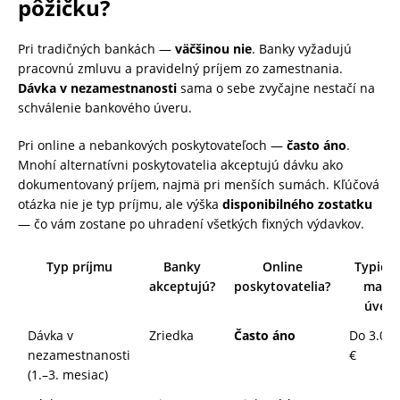
pôžičku?
Pri tradičných bankách —
väčšinou nie
. Banky vyžadujú
pracovnú zmluvu a pravidelný príjem zo zamestnania.
Dávka v nezamestnanosti
sama o sebe zvyčajne nestačí na
schválenie bankového úveru.
Pri online a nebankových poskytovateľoch —
často áno
.
Mnohí alternatívni poskytovatelia akceptujú dávku ako
dokumentovaný príjem, najmä pri menších sumách. Kľúčová
otázka nie je typ príjmu, ale výška
disponibilného zostatku
— čo vám zostane po uhradení všetkých fixných výdavkov.
Typ príjmu
Banky
Online
Typick
akceptujú?
poskytovatelia?
max.
úver
Dávka v
Zriedka
Často áno
Do 3.00
nezamestnanosti
€
(1.–3. mesiac)