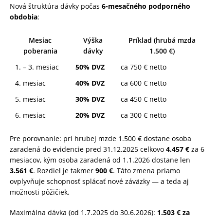
Nová štruktúra dávky počas
6-mesačného podporného
obdobia
:
Mesiac
Výška
Príklad (hrubá mzda
poberania
dávky
1.500 €)
1. – 3. mesiac
50% DVZ
ca 750 € netto
4. mesiac
40% DVZ
ca 600 € netto
5. mesiac
30% DVZ
ca 450 € netto
6. mesiac
20% DVZ
ca 300 € netto
Pre porovnanie: pri hrubej mzde 1.500 € dostane osoba
zaradená do evidencie pred 31.12.2025 celkovo
4.457 €
za 6
mesiacov, kým osoba zaradená od 1.1.2026 dostane len
3.561 €
. Rozdiel je takmer
900 €
. Táto zmena priamo
ovplyvňuje schopnosť splácať nové záväzky — a teda aj
možnosti pôžičiek.
Maximálna dávka (od 1.7.2025 do 30.6.2026):
1.503 € za