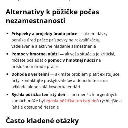
Alternatívy k pôžičke počas
nezamestnanosti
Príspevky a projekty úradu práce
— okrem dávky
ponúka úrad práce príspevky na rekvalifikáciu,
vzdelávanie a aktívne hľadanie zamestnania
Pomoc v hmotnej núdzi
— ak vaša situácia je kritická,
môžete požiadať o
pomoc v hmotnej núdzi
na
príslušnom úrade práce
Dohoda s veriteľmi
— ak máte problém platiť existujúce
účty, kontaktujte poskytovateľov a dohodnite sa na
odklade alebo splátkovom kalendári
Rýchla pôžička ten istý deň
— pri menších urgentných
sumách môže byť
rýchla pôžička ten istý deň
rýchlejšie a
ľahšie dostupné riešenie
Často kladené otázky