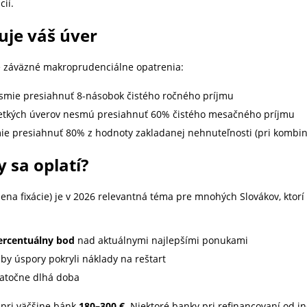
cií.
uje váš úver
 záväzné makroprudenciálne opatrenia:
smie presiahnuť 8-násobok čistého ročného príjmu
etkých úverov nesmú presiahnuť 60% čistého mesačného príjmu
ie presiahnuť 80% z hodnoty zakladanej nehnuteľnosti (pri kombi
 sa oplatí?
na fixácie) je v 2026 relevantná téma pre mnohých Slovákov, ktorí
percentuálny bod
nad aktuálnymi najlepšími ponukami
aby úspory pokryli náklady na reštart
tatočne dlhá doba
 pri väčšine bánk
180–300 €
. Niektoré banky pri refinancovaní od i