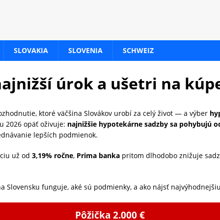
SLOVAKIA
SLOVENIA
SCHWEIZ
najnižší úrok a ušetri na kú
ozhodnutie, ktoré väčšina Slovákov urobí za celý život — a výber
hy
ku 2026 opäť oživuje:
najnižšie hypotekárne sadzby sa pohybujú o
yjednávanie lepších podmienok.
áciu už od
3,19% ročne
,
Prima banka
pritom dlhodobo znižuje sadz
na Slovensku funguje, aké sú podmienky, a ako nájsť najvýhodnejš
Pôžička 2.000 €