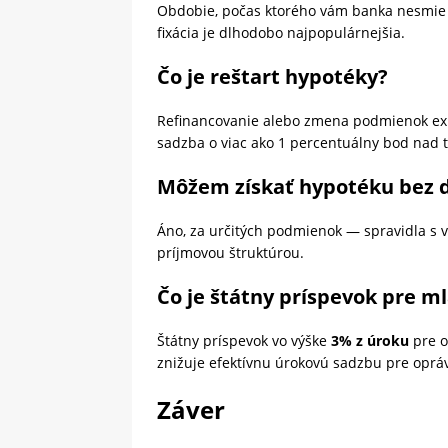
Obdobie, počas ktorého vám banka nesmie 
fixácia je dlhodobo najpopulárnejšia.
Čo je reštart hypotéky?
Refinancovanie alebo zmena podmienok exis
sadzba o viac ako 1 percentuálny bod nad
Môžem získať hypotéku bez 
Áno, za určitých podmienok — spravidla s 
príjmovou štruktúrou.
Čo je štátny príspevok pre m
Štátny príspevok vo výške
3% z úroku
pre o
znižuje efektívnu úrokovú sadzbu pre oprá
Záver