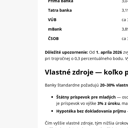
Prima banka
3,0
Tatra banka
3,
VÚB
ca 
mBank
3,8
ČSOB
ca 
Dôležité upozornenie:
Od
1. apríla 2026
zv
pri trojročnej o 0,3 percentuálneho bodu. 
Vlastné zdroje — koľko 
Banky štandardne požadujú
20–30% vlastn
Štátny príspevok pre mladých
— osob
je príspevok vo výške
3% z úroku
, ma
Hypotéka bez dokladovania príjmu
Čím vyššie vlastné zdroje, tým nižšia úrok