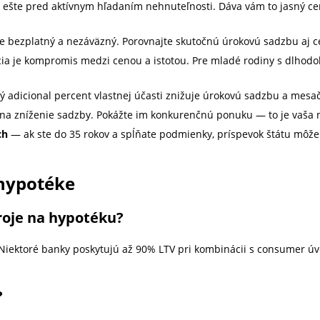
 ešte pred aktívnym hľadaním nehnuteľnosti. Dáva vám to jasný ce
 bezplatný a nezáväzný. Porovnajte skutočnú úrokovú sadzbu aj ce
cia je kompromis medzi cenou a istotou. Pre mladé rodiny s dlhod
 adicional percent vlastnej účasti znižuje úrokovú sadzbu a mesa
a zníženie sadzby. Pokážte im konkurenčnú ponuku — to je vaša na
ch
— ak ste do 35 rokov a spĺňate podmienky, príspevok štátu môže 
 hypotéke
roje na hypotéku?
Niektoré banky poskytujú až 90% LTV pri kombinácii s consumer úve
?