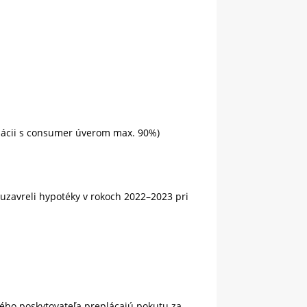
nácii s consumer úverom max. 90%)
 uzavreli hypotéky v rokoch 2022–2023 pri
ného poskytovateľa preplácajú pokutu za