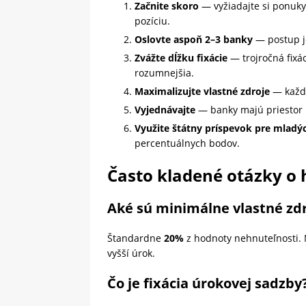
Začnite skoro
— vyžiadajte si ponuky
pozíciu.
Oslovte aspoň 2–3 banky
— postup je
Zvážte dĺžku fixácie
— trojročná fixá
rozumnejšia.
Maximalizujte vlastné zdroje
— každý
Vyjednávajte
— banky majú priestor n
Využite štátny príspevok pre mladý
percentuálnych bodov.
Často kladené otázky o
Aké sú minimálne vlastné zd
Štandardne
20%
z hodnoty nehnuteľnosti. 
vyšší úrok.
Čo je fixácia úrokovej sadzby