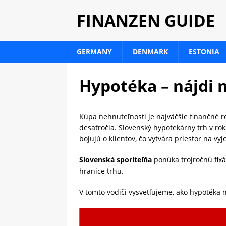
FINANZEN GUIDE
GERMANY
DENMARK
ESTONIA
Hypotéka – nájdi 
Kúpa nehnuteľnosti je najväčšie finančné r
desaťročia. Slovenský hypotekárny trh v ro
bojujú o klientov, čo vytvára priestor na v
Slovenská sporiteľňa
ponúka trojročnú fix
hranice trhu.
V tomto vodiči vysvetľujeme, ako hypotéka 