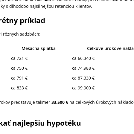
ky s dlhodobo najsilnejšou retenciou klientov.
rétny príklad
i rôznych sadzbách:
Mesačná splátka
Celkové úrokové nákl
ca 721 €
ca 66.340 €
ca 750 €
ca 74.988 €
ca 791 €
ca 87.330 €
ca 833 €
ca 99.900 €
 rokov predstavuje takmer
33.500 €
na celkových úrokových náklado
kať najlepšiu hypotéku