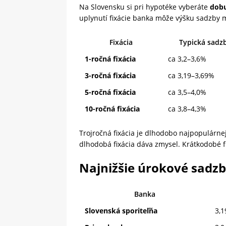
Na Slovensku si pri hypotéke vyberáte
dobu
uplynutí fixácie banka môže výšku sadzby 
Fixácia
Typická sadz
1-ročná fixácia
ca 3,2–3,6%
3-ročná fixácia
ca 3,19–3,69%
5-ročná fixácia
ca 3,5–4,0%
10-ročná fixácia
ca 3,8–4,3%
Trojročná fixácia je dlhodobo najpopulárne
dlhodobá fixácia dáva zmysel. Krátkodobé fi
Najnižšie úrokové sadzb
Banka
Slovenská sporiteľňa
3,