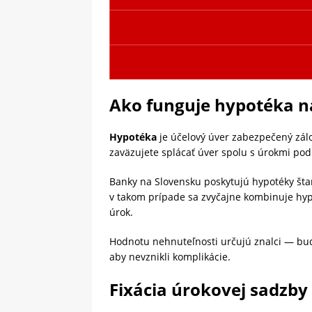
Ako funguje hypotéka n
Hypotéka
je účelový úver zabezpečený zál
zaväzujete splácať úver spolu s úrokmi po
Banky na Slovensku poskytujú hypotéky št
v takom prípade sa zvyčajne kombinuje hyp
úrok.
Hodnotu nehnuteľnosti určujú znalci — buď 
aby nevznikli komplikácie.
Fixácia úrokovej sadzby