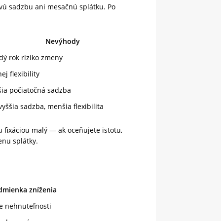
ú sadzbu ani mesačnú splátku. Po
Nevýhody
dý rok riziko zmeny
j flexibility
šia počiatočná sadzba
vyššia sadzba, menšia flexibilita
 fixáciou malý — ak oceňujete istotu,
enu splátky.
dmienka zníženia
ie nehnuteľnosti