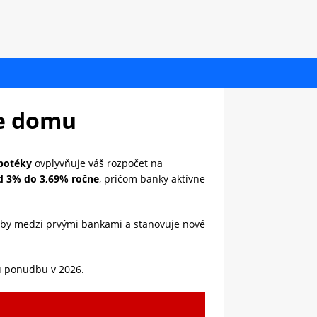
pe domu
potéky
ovplyvňuje váš rozpočet na
d 3% do 3,69% ročne
, pričom banky aktívne
by medzi prvými bankami a stanovuje nové
iu ponudbu v 2026.