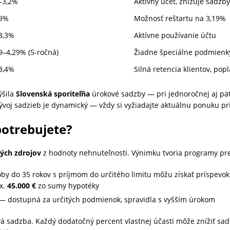
–3,2%
Aktívny účet, znižuje sadzb
19%
Možnosť reštartu na 3,19%
3,3%
Aktívne používanie účtu
9–4,29% (5-ročná)
Žiadne špeciálne podmienk
3,4%
Silná retencia klientov, pop
ýšila
Slovenská sporiteľňa
úrokové sadzby — pri jednoročnej aj päť
Vývoj sadzieb je dynamický — vždy si vyžiadajte aktuálnu ponuku p
potrebujete?
ých zdrojov
z hodnoty nehnuteľnosti. Výnimku tvoria programy pr
y do 35 rokov s príjmom do určitého limitu môžu získať príspevok 
x.
45.000 €
zo sumy hypotéky
— dostupná za určitých podmienok, spravidla s vyšším úrokom
ová sadzba. Každý dodatočný percent vlastnej účasti môže znížiť s