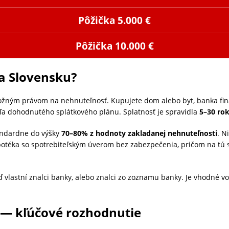
Pôžička 5.000 €
Pôžička 10.000 €
a Slovensku?
ožným právom na nehnuteľnosť. Kupujete dom alebo byt, banka fina
dľa dohodnutého splátkového plánu. Splatnosť je spravidla
5–30 ro
andardne do výšky
70–80% z hodnoty zakladanej nehnuteľnosti
. N
otéka so spotrebiteľským úverom bez zabezpečenia, pričom na tú s
vlastní znalci banky, alebo znalci zo zoznamu banky. Je vhodné vo
 — kľúčové rozhodnutie