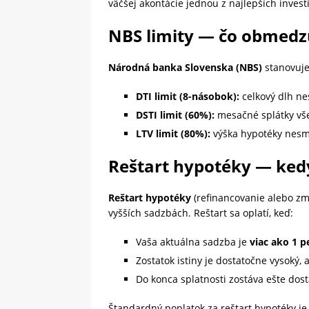
väčšej akontácie jednou z najlepších investí
NBS limity — čo obmedz
Národná banka Slovenska (NBS)
stanovuje
DTI limit (8-násobok):
celkový dlh ne
DSTI limit (60%):
mesačné splátky vš
LTV limit (80%):
výška hypotéky nesm
Reštart hypotéky — kedy
Reštart hypotéky
(refinancovanie alebo zme
vyšších sadzbách. Reštart sa oplatí, keď:
Vaša aktuálna sadzba je
viac ako 1 
Zostatok istiny je dostatočne vysoký, 
Do konca splatnosti zostáva ešte dos
Štandardný poplatok za reštart hypotéky je