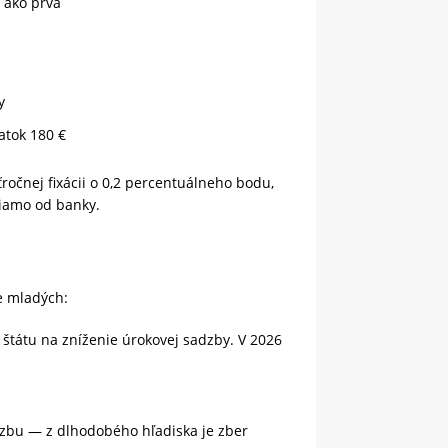
y ako prvá
y
latok 180 €
ročnej fixácii o 0,2 percentuálneho bodu,
riamo od banky.
e mladých:
štátu na zníženie úrokovej sadzby. V 2026
adzbu — z dlhodobého hľadiska je zber