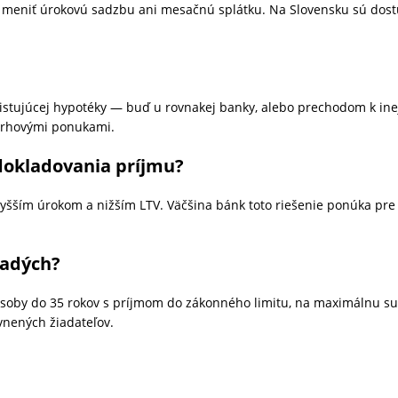
meniť úrokovú sadzbu ani mesačnú splátku. Na Slovensku sú dost
tujúcej hypotéky — buď u rovnakej banky, alebo prechodom k inej.
 trhovými ponukami.
dokladovania príjmu?
vyšším úrokom a nižším LTV. Väčšina bánk toto riešenie ponúka pr
ladých?
soby do 35 rokov s príjmom do zákonného limitu, na maximálnu 
vnených žiadateľov.