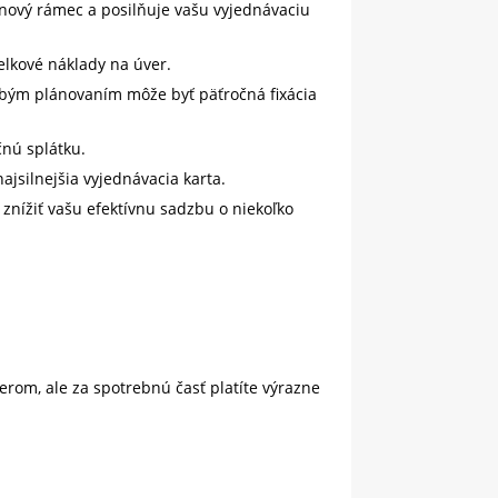
nový rámec a posilňuje vašu vyjednávaciu
lkové náklady na úver.
obým plánovaním môže byť päťročná fixácia
čnú splátku.
jsilnejšia vyjednávacia karta.
znížiť vašu efektívnu sadzbu o niekoľko
rom, ale za spotrebnú časť platíte výrazne