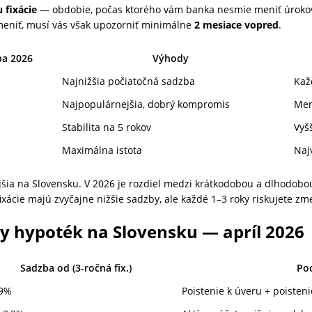
 fixácie
— obdobie, počas ktorého vám banka nesmie meniť úrokov
meniť, musí vás však upozorniť minimálne
2 mesiace vopred
.
ba 2026
Výhody
Najnižšia počiatočná sadzba
Kaž
Najpopulárnejšia, dobrý kompromis
Mene
Stabilita na 5 rokov
Vyš
Maximálna istota
Naj
jšia na Slovensku. V 2026 je rozdiel medzi krátkodobou a dlhodobou
xácie majú zvyčajne nižšie sadzby, ale každé 1–3 roky riskujete zm
y hypoték na Slovensku — apríl 2026
Sadzba od (3-ročná fix.)
Po
19%
Poistenie k úveru + poisten