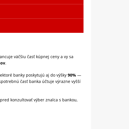
ncuje väčšiu časť kúpnej ceny a vy sa
kov
.
iektoré banky poskytujú aj do výšky
90%
—
potrebnú časť banka účtuje výrazne vyšší
pred konzultovať výber znalca s bankou,