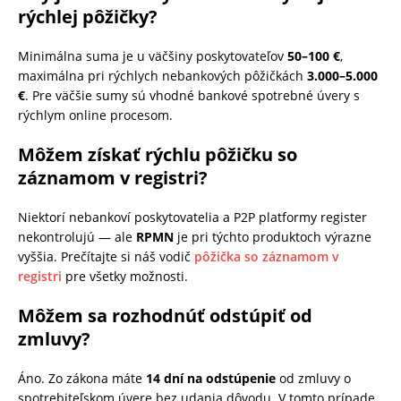
rýchlej pôžičky?
Minimálna suma je u väčšiny poskytovateľov
50–100 €
,
maximálna pri rýchlych nebankových pôžičkách
3.000–5.000
€
. Pre väčšie sumy sú vhodné bankové spotrebné úvery s
rýchlym online procesom.
Môžem získať rýchlu pôžičku so
záznamom v registri?
Niektorí nebankoví poskytovatelia a P2P platformy register
nekontrolujú — ale
RPMN
je pri týchto produktoch výrazne
vyššia. Prečítajte si náš vodič
pôžička so záznamom v
registri
pre všetky možnosti.
Môžem sa rozhodnúť odstúpiť od
zmluvy?
Áno. Zo zákona máte
14 dní na odstúpenie
od zmluvy o
spotrebiteľskom úvere bez udania dôvodu. V tomto prípade