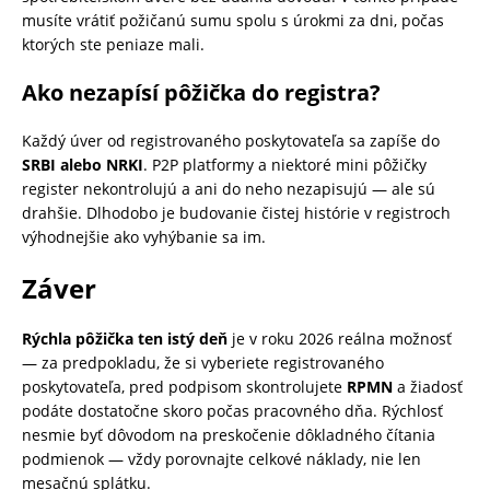
musíte vrátiť požičanú sumu spolu s úrokmi za dni, počas
ktorých ste peniaze mali.
Ako nezapísí pôžička do registra?
Každý úver od registrovaného poskytovateľa sa zapíše do
SRBI alebo NRKI
. P2P platformy a niektoré mini pôžičky
register nekontrolujú a ani do neho nezapisujú — ale sú
drahšie. Dlhodobo je budovanie čistej histórie v registroch
výhodnejšie ako vyhýbanie sa im.
Záver
Rýchla pôžička ten istý deň
je v roku 2026 reálna možnosť
— za predpokladu, že si vyberiete registrovaného
poskytovateľa, pred podpisom skontrolujete
RPMN
a žiadosť
podáte dostatočne skoro počas pracovného dňa. Rýchlosť
nesmie byť dôvodom na preskočenie dôkladného čítania
podmienok — vždy porovnajte celkové náklady, nie len
mesačnú splátku.