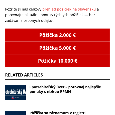
Pozrite si náš celkový
prehľad pôžičiek na Slovensku
a
porovnajte aktuálne ponuky rýchlych pôžičiek — bez
zadávania osobných údajov.
Pôžička 2.000 €
Pôžička 5.000 €
Pôžička 10.000 €
RELATED ARTICLES
Spotrebiteľský úver – porovnaj najlepšie
ponuky s nízkou RPMN
Pôžička so záznamom v registri