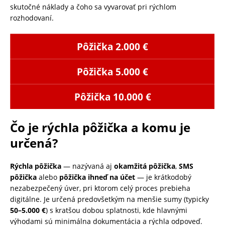
skutočné náklady a čoho sa vyvarovať pri rýchlom
rozhodovaní.
Pôžička 2.000 €
Pôžička 5.000 €
Pôžička 10.000 €
Čo je rýchla pôžička a komu je
určená?
Rýchla pôžička
— nazývaná aj
okamžitá pôžička
,
SMS
pôžička
alebo
pôžička ihneď na účet
— je krátkodobý
nezabezpečený úver, pri ktorom celý proces prebieha
digitálne. Je určená predovšetkým na menšie sumy (typicky
50–5.000 €
) s kratšou dobou splatnosti, kde hlavnými
výhodami sú minimálna dokumentácia a rýchla odpoveď.