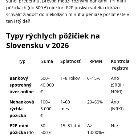
stihol prebehnúť prevod medzi rôznymi bankami. Pri mini
pôžičkách (do 500 €) niektorí P2P poskytovatelia dokážu
schváliť žiadosť do niekoľkých minút a peniaze poslať ešte v
ten istý deň.
Typy rýchlych pôžičiek na
Slovensku v 2026
Typ
Suma
Splatnosť
RPMN
Kontrola
registra
Bankový
500–
1–8 rokov
6–15%
Áno
spotrebný
40.000
(SRBI +
úver online
€
NRKI)
Nebanková
100–
1–60
20–60%
Áno
rýchla
5.000
mes.
(NRKI)
pôžička
€
P2P mini
50–
15–31 dní
Až
Nie
pôžička
(do
500 €
1.000%+