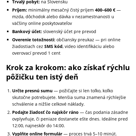
Trvalý pobyt:
na Slovensku
Príjem:
minimálny mesačný čistý príjem
400–600 €
—
mzda, dôchodok alebo dávka v nezamestnanosti u
väčšiny online poskytovateľov
Bankový účet:
slovenský účet pre prevod
Overenie totožnosti:
občiansky preukaz — pri online
žiadostiach cez
SMS kód
, video identifikáciu alebo
overovací prevod 1 cent
Krok za krokom: ako získať rýchlu
pôžičku ten istý deň
Určte presnú sumu
— požičajte si len toľko, koľko
skutočne potrebujete. Menšia suma znamená rýchlejšie
schválenie a nižšie celkové náklady.
Podajte žiadosť čo najskôr ráno
— čas podania zásadne
ovplyvňuje, či peniaze dostanete ešte dnes. Ideálne pred
12:00, najneskôr do 14:00.
Vyplňte online formulár
— proces trvá 5–10 minút.