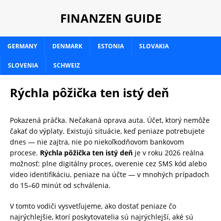
FINANZEN GUIDE
GERMANY
DENMARK
ESTONIA
SLOVAKIA
SLOVENIA
SCHWEIZ
Rýchla pôžička ten istý deň
Pokazená práčka. Nečakaná oprava auta. Účet, ktorý nemôže
čakať do výplaty. Existujú situácie, keď peniaze potrebujete
dnes — nie zajtra, nie po niekoľkodňovom bankovom
procese.
Rýchla pôžička ten istý deň
je v roku 2026 reálna
možnosť: plne digitálny proces, overenie cez SMS kód alebo
video identifikáciu, peniaze na účte — v mnohých prípadoch
do 15–60 minút od schválenia.
V tomto vodiči vysvetľujeme, ako dostať peniaze čo
najrýchlejšie, ktorí poskytovatelia sú najrýchlejší, aké sú