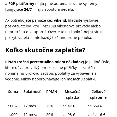
a
P2P platformy
majú plne automatizované systémy
fungujúce
24/7
— aj v sobotu a nedeľu.
Ak potrebujete peniaze cez
víkend
, hľadajte výslovne
poskytovateľov, ktorí inzerujú víkendové prevody alebo
nepretržitú dostupnosť. Overte to na konkrétnej stránke
poskytovateľa — nie každý to štandardne ponúka.
Koľko skutočne zaplatíte?
RPMN (ročná percentuálna miera nákladov)
je jediné číslo,
ktoré dáva pravdivý obraz o cene pôžičky — zahŕňa
nominálnu úrokovú sadzbu, poplatky za vybavenie a
vedenie. Nikdy neporovnávajte len mesačnú splátku.
Suma
Splatnosť
RPMN
Mesačná
Celkové
splátka
splatenie
500 €
12 mes.
25%
ca 47 €
ca 564 €
1.000
12 mes.
20%
ca 93 €
ca 1.116 €