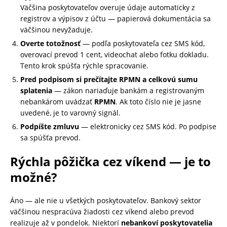
Väčšina poskytovateľov overuje údaje automaticky z
registrov a výpisov z účtu — papierová dokumentácia sa
väčšinou nevyžaduje.
Overte totožnosť
— podľa poskytovateľa cez SMS kód,
overovací prevod 1 cent, videochat alebo fotku dokladu.
Tento krok spúšťa rýchle spracovanie.
Pred podpisom si prečítajte RPMN a celkovú sumu
splatenia
— zákon nariaďuje bankám a registrovaným
nebankárom uvádzať
RPMN
. Ak toto číslo nie je jasne
uvedené, je to varovný signál.
Podpíšte zmluvu
— elektronicky cez SMS kód. Po podpise
sa spúšťa prevod.
Rýchla pôžička cez víkend — je to
možné?
Áno — ale nie u všetkých poskytovateľov. Bankový sektor
väčšinou nespracúva žiadosti cez víkend alebo prevod
realizuje až v pondelok. Niektorí
nebankoví poskytovatelia