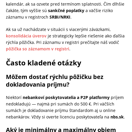
kalendár, ak sa ozvete pred termínom splatnosti. Čím dlhšie
čakáte, tým vyššie sú
sankčné poplatky
a väčšie riziko
záznamu v registroch
SRBI/NRKI
.
Ak sa už nachádzate v situácii s viacerými záväzkami,
konsolidácia úverov
je strategicky lepšie riešenie ako ďalšia
rýchla pôžička. Pri záznamu v registri prečítajte náš vodič
pôžička so záznamom v registri
.
Často kladené otázky
Môžem dostať rýchlu pôžičku bez
dokladovania príjmu?
Niektorí
nebankoví poskytovatelia a P2P platformy
príjem
nedokladujú — najmä pri sumách do 500 €. Pri väčších
sumách je dokladovanie príjmu štandardom aj u online
nebankárov. Vždy si overte licenciu poskytovateľa na
nbs.sk
.
Aký je minimálny a maximálny objem