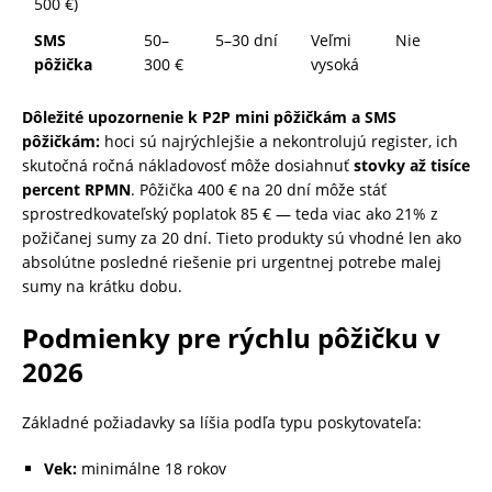
500 €)
SMS
50–
5–30 dní
Veľmi
Nie
pôžička
300 €
vysoká
Dôležité upozornenie k P2P mini pôžičkám a SMS
pôžičkám:
hoci sú najrýchlejšie a nekontrolujú register, ich
skutočná ročná nákladovosť môže dosiahnuť
stovky až tisíce
percent RPMN
. Pôžička 400 € na 20 dní môže stáť
sprostredkovateľský poplatok 85 € — teda viac ako 21% z
požičanej sumy za 20 dní. Tieto produkty sú vhodné len ako
absolútne posledné riešenie pri urgentnej potrebe malej
sumy na krátku dobu.
Podmienky pre rýchlu pôžičku v
2026
Základné požiadavky sa líšia podľa typu poskytovateľa:
Vek:
minimálne 18 rokov