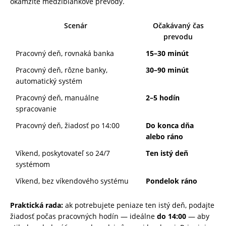
okamžité medziblankové prevody.
Scenár
Očakávaný čas
prevodu
Pracovný deň, rovnaká banka
15–30 minút
Pracovný deň, rôzne banky,
30–90 minút
automatický systém
Pracovný deň, manuálne
2–5 hodín
spracovanie
Pracovný deň, žiadosť po 14:00
Do konca dňa
alebo ráno
Víkend, poskytovateľ so 24/7
Ten istý deň
systémom
Víkend, bez víkendového systému
Pondelok ráno
Praktická rada:
ak potrebujete peniaze ten istý deň, podajte
žiadosť počas pracovných hodín — ideálne
do 14:00
— aby