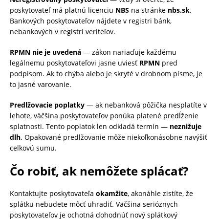
poskytovateľ má platnú licenciu
NBS
na stránke
nbs.sk
.
Bankových poskytovateľov nájdete v registri bánk,
nebankových v registri veriteľov.
RPMN nie je uvedená
— zákon nariaďuje každému
legálnemu poskytovateľovi jasne uviesť
RPMN
pred
podpisom. Ak to chýba alebo je skryté v drobnom písme, je
to jasné varovanie.
Predlžovacie poplatky
— ak nebanková pôžička nesplatíte v
lehote, väčšina poskytovateľov ponúka platené predĺženie
splatnosti. Tento poplatok len odkladá termín —
neznižuje
dlh
. Opakované predlžovanie môže niekoľkonásobne navýšiť
celkovú sumu.
Čo robiť, ak nemôžete splácať?
Kontaktujte poskytovateľa
okamžite
, akonáhle zistíte, že
splátku nebudete môcť uhradiť. Väčšina serióznych
poskytovateľov je ochotná dohodnúť nový splátkový