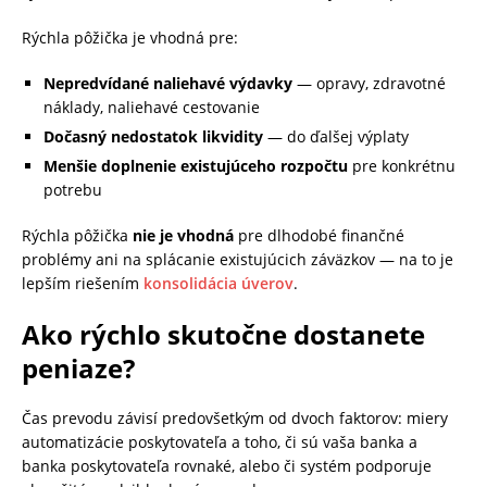
Rýchla pôžička je vhodná pre:
Nepredvídané naliehavé výdavky
— opravy, zdravotné
náklady, naliehavé cestovanie
Dočasný nedostatok likvidity
— do ďalšej výplaty
Menšie doplnenie existujúceho rozpočtu
pre konkrétnu
potrebu
Rýchla pôžička
nie je vhodná
pre dlhodobé finančné
problémy ani na splácanie existujúcich záväzkov — na to je
lepším riešením
konsolidácia úverov
.
Ako rýchlo skutočne dostanete
peniaze?
Čas prevodu závisí predovšetkým od dvoch faktorov: miery
automatizácie poskytovateľa a toho, či sú vaša banka a
banka poskytovateľa rovnaké, alebo či systém podporuje