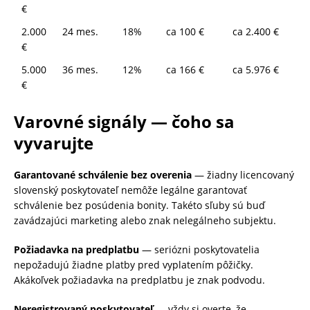
€
2.000
24 mes.
18%
ca 100 €
ca 2.400 €
€
5.000
36 mes.
12%
ca 166 €
ca 5.976 €
€
Varovné signály — čoho sa
vyvarujte
Garantované schválenie bez overenia
— žiadny licencovaný
slovenský poskytovateľ nemôže legálne garantovať
schválenie bez posúdenia bonity. Takéto sľuby sú buď
zavádzajúci marketing alebo znak nelegálneho subjektu.
Požiadavka na predplatbu
— seriózni poskytovatelia
nepožadujú žiadne platby pred vyplatením pôžičky.
Akákoľvek požiadavka na predplatbu je znak podvodu.
Neregistrovaný poskytovateľ
— vždy si overte, že