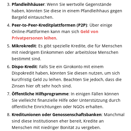
Pfandleihhäuser
: Wenn Sie wertvolle Gegenstände
haben, könnten Sie diese in einem Pfandleihhaus gegen
Bargeld eintauschen.
Peer-to-Peer-Kreditplattformen (P2P)
: Über einige
Online-Plattformen kann man sich
Geld von
Privatpersonen leihen
.
Mikrokredit
: Es gibt spezielle Kredite, die für Menschen
mit niedrigem Einkommen oder arbeitslose Menschen
bestimmt sind.
Dispo-Kredit
: Falls Sie ein Girokonto mit einem
Dispokredit haben, könnten Sie diesen nutzen, um sich
kurzfristig Geld zu leihen. Beachten Sie jedoch, dass die
Zinsen hier oft sehr hoch sind.
Öffentliche Hilfsprogramme
: In einigen Fällen können
Sie vielleicht finanzielle Hilfe oder Unterstützung durch
öffentliche Einrichtungen oder NGOs erhalten.
Kreditunionen oder Genossenschaftsbanken
: Manchmal
sind diese Institutionen eher bereit, Kredite an
Menschen mit niedriger Bonität zu vergeben.