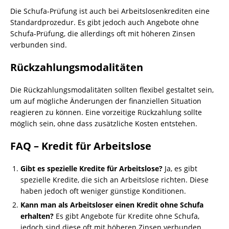
Die Schufa-Prüfung ist auch bei Arbeitslosenkrediten eine
Standardprozedur. Es gibt jedoch auch Angebote ohne
Schufa-Prüfung, die allerdings oft mit höheren Zinsen
verbunden sind.
Rückzahlungsmodalitäten
Die Rückzahlungsmodalitäten sollten flexibel gestaltet sein,
um auf mögliche Änderungen der finanziellen Situation
reagieren zu können. Eine vorzeitige Rückzahlung sollte
möglich sein, ohne dass zusätzliche Kosten entstehen.
FAQ – Kredit für Arbeitslose
Gibt es spezielle Kredite für Arbeitslose?
Ja, es gibt
spezielle Kredite, die sich an Arbeitslose richten. Diese
haben jedoch oft weniger günstige Konditionen.
Kann man als Arbeitsloser einen Kredit ohne Schufa
erhalten?
Es gibt Angebote für Kredite ohne Schufa,
jedoch sind diese oft mit höheren Zinsen verbunden.