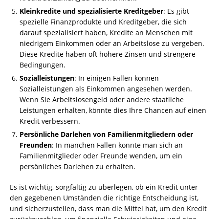
Kleinkredite und spezialisierte Kreditgeber
: Es gibt
spezielle Finanzprodukte und Kreditgeber, die sich
darauf spezialisiert haben, Kredite an Menschen mit
niedrigem Einkommen oder an Arbeitslose zu vergeben.
Diese Kredite haben oft höhere Zinsen und strengere
Bedingungen.
Sozialleistungen
: In einigen Fällen können
Sozialleistungen als Einkommen angesehen werden.
Wenn Sie Arbeitslosengeld oder andere staatliche
Leistungen erhalten, könnte dies Ihre Chancen auf einen
Kredit verbessern.
Persönliche Darlehen von Familienmitgliedern oder
Freunden
: In manchen Fällen könnte man sich an
Familienmitglieder oder Freunde wenden, um ein
persönliches Darlehen zu erhalten.
Es ist wichtig, sorgfältig zu überlegen, ob ein Kredit unter
den gegebenen Umständen die richtige Entscheidung ist,
und sicherzustellen, dass man die Mittel hat, um den Kredit