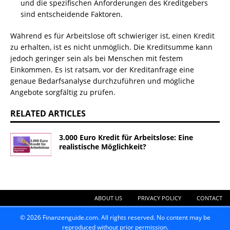
und die spezifischen Anforderungen des Kreditgebers
sind entscheidende Faktoren.
Während es für Arbeitslose oft schwieriger ist, einen Kredit
zu erhalten, ist es nicht unmöglich. Die Kreditsumme kann
jedoch geringer sein als bei Menschen mit festem
Einkommen. Es ist ratsam, vor der Kreditanfrage eine
genaue Bedarfsanalyse durchzuführen und mögliche
Angebote sorgfältig zu prüfen.
RELATED ARTICLES
3.000 Euro Kredit für Arbeitslose: Eine
realistische Möglichkeit?
ABOUT US
PRIVACY POLICY
CONTACT
© 2026 Finanzenguide.com. All rights reserved. No content may be
reproduced without prior permission.