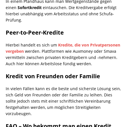
In einem Pfandhaus kann man Wertgegenstände gegen
einen
Sofortkredit
eintauschen. Die Kreditvergabe erfolgt
hierbei unabhängig vom Arbeitsstatus und ohne Schufa-
Prüfung.
Peer-to-Peer-Kredite
Hierbei handelt es sich um
Kredite, die von Privatpersonen
vergeben
werden. Plattformen wie Auxmoney oder Smava
vermitteln zwischen privaten Kreditgebern und -nehmern.
Auch hier können Arbeitslose fündig werden.
Kredit von Freunden oder Familie
In vielen Fällen kann es die beste und sicherste Lösung sein,
sich Geld von Freunden oder der Familie zu leihen. Dies
sollte jedoch stets mit einer schriftlichen Vereinbarung
festgehalten werden, um möglichen Streitigkeiten
vorzubeugen.
FAQ –
Wo bekommt man einen Kredit