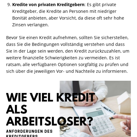
Kredite von privaten Kreditgebern
: Es gibt private
Kreditgeber, die Kredite an Personen mit niedriger
Bonität anbieten, aber Vorsicht, da diese oft sehr hohe
Zinsen verlangen.
Bevor Sie einen Kredit aufnehmen, sollten Sie sicherstellen,
dass Sie die Bedingungen vollständig verstehen und dass
Sie in der Lage sein werden, den Kredit zurückzuzahlen, um
weitere finanzielle Schwierigkeiten zu vermeiden. Es ist
ratsam, alle verfügbaren Optionen sorgfältig zu prüfen und
sich über die jeweiligen Vor- und Nachteile zu informieren.