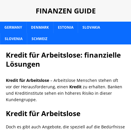
FINANZEN GUIDE
GERMANY
DENMARK
ESTONIA
SLOVAKIA
SLOVENIA
SCHWEIZ
Kredit für Arbeitslose: finanzielle
Lösungen
Kredit für Arbeitslose
– Arbeitslose Menschen stehen oft
vor der Herausforderung, einen
Kredit
zu erhalten. Banken
und Kreditinstitute sehen ein höheres Risiko in dieser
Kundengruppe.
Kredit für Arbeitslose
Doch es gibt auch Angebote, die speziell auf die Bedürfnisse