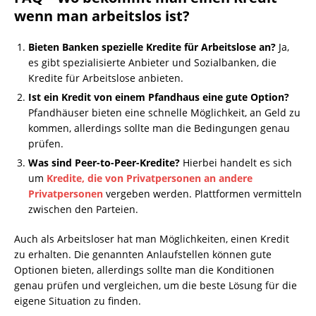
wenn man arbeitslos ist?
Bieten Banken spezielle Kredite für Arbeitslose an?
Ja,
es gibt spezialisierte Anbieter und Sozialbanken, die
Kredite für Arbeitslose anbieten.
Ist ein Kredit von einem Pfandhaus eine gute Option?
Pfandhäuser bieten eine schnelle Möglichkeit, an Geld zu
kommen, allerdings sollte man die Bedingungen genau
prüfen.
Was sind Peer-to-Peer-Kredite?
Hierbei handelt es sich
um
Kredite, die von Privatpersonen an andere
Privatpersonen
vergeben werden. Plattformen vermitteln
zwischen den Parteien.
Auch als Arbeitsloser hat man Möglichkeiten, einen Kredit
zu erhalten. Die genannten Anlaufstellen können gute
Optionen bieten, allerdings sollte man die Konditionen
genau prüfen und vergleichen, um die beste Lösung für die
eigene Situation zu finden.