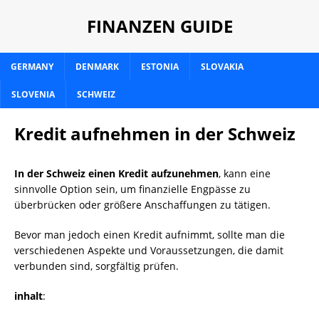
FINANZEN GUIDE
GERMANY
DENMARK
ESTONIA
SLOVAKIA
SLOVENIA
SCHWEIZ
Kredit aufnehmen in der Schweiz
In der Schweiz einen Kredit aufzunehmen
, kann eine
sinnvolle Option sein, um finanzielle Engpässe zu
überbrücken oder größere Anschaffungen zu tätigen.
Bevor man jedoch einen Kredit aufnimmt, sollte man die
verschiedenen Aspekte und Voraussetzungen, die damit
verbunden sind, sorgfältig prüfen.
inhalt
: