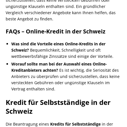
sicherzustellen, dass keine versteckten Gebühren oder
ungünstige Klauseln enthalten sind. Ein gründlicher
Vergleich verschiedener Angebote kann Ihnen helfen, das
beste Angebot zu finden.
FAQs – Online-Kredit in der Schweiz
Was sind die Vorteile eines Online-Kredits in der
Schweiz?
Bequemlichkeit, Schnelligkeit und oft
wettbewerbsfähige Zinssätze sind einige der Vorteile.
Worauf sollte man bei der Auswahl eines Online-
Kreditanbieters achten?
Es ist wichtig, die Seriosität des
Anbieters zu überprüfen und sicherzustellen, dass keine
versteckten Gebühren oder ungünstige Klauseln im
Vertrag enthalten sind.
Kredit für Selbstständige in der
Schweiz
Die Beantragung eines
Kredits für Selbstständige
in der