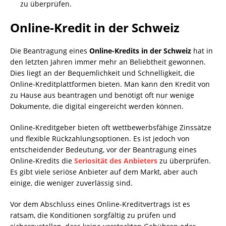
zu überprüfen.
Online-Kredit in der Schweiz
Die Beantragung eines
Online-Kredits in der Schweiz
hat in
den letzten Jahren immer mehr an Beliebtheit gewonnen.
Dies liegt an der Bequemlichkeit und Schnelligkeit, die
Online-Kreditplattformen bieten. Man kann den Kredit von
zu Hause aus beantragen und benötigt oft nur wenige
Dokumente, die digital eingereicht werden können.
Online-Kreditgeber bieten oft wettbewerbsfähige Zinssätze
und flexible Rückzahlungsoptionen. Es ist jedoch von
entscheidender Bedeutung, vor der Beantragung eines
Online-Kredits die
Seriosität des Anbieters
zu überprüfen.
Es gibt viele seriöse Anbieter auf dem Markt, aber auch
einige, die weniger zuverlässig sind.
Vor dem Abschluss eines Online-Kreditvertrags ist es
ratsam, die Konditionen sorgfältig zu prüfen und