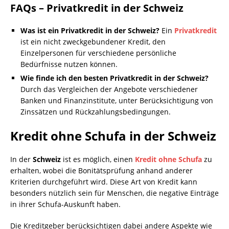
FAQs – Privatkredit in der Schweiz
Was ist ein Privatkredit in der Schweiz?
Ein
Privatkredit
ist ein nicht zweckgebundener Kredit, den
Einzelpersonen für verschiedene persönliche
Bedürfnisse nutzen können.
Wie finde ich den besten Privatkredit in der Schweiz?
Durch das Vergleichen der Angebote verschiedener
Banken und Finanzinstitute, unter Berücksichtigung von
Zinssätzen und Rückzahlungsbedingungen.
Kredit ohne Schufa in der Schweiz
In der
Schweiz
ist es möglich, einen
Kredit ohne Schufa
zu
erhalten, wobei die Bonitätsprüfung anhand anderer
Kriterien durchgeführt wird. Diese Art von Kredit kann
besonders nützlich sein für Menschen, die negative Einträge
in ihrer Schufa-Auskunft haben.
Die Kreditgeber berücksichtigen dabei andere Aspekte wie