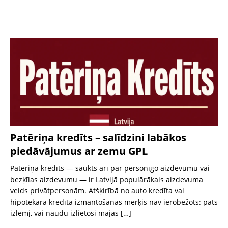
Patēriņa kredīts – salīdzini labākos
piedāvājumus ar zemu GPL
Patēriņa kredīts — saukts arī par personīgo aizdevumu vai
bezķīlas aizdevumu — ir Latvijā populārākais aizdevuma
veids privātpersonām. Atšķirībā no auto kredīta vai
hipotekārā kredīta izmantošanas mērķis nav ierobežots: pats
izlemj, vai naudu izlietosi mājas
[…]