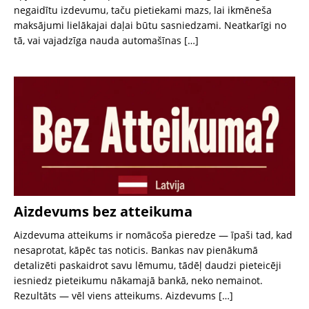
negaidītu izdevumu, taču pietiekami mazs, lai ikmēneša
maksājumi lielākajai daļai būtu sasniedzami. Neatkarīgi no
tā, vai vajadzīga nauda automašīnas
[…]
Aizdevums bez atteikuma
Aizdevuma atteikums ir nomācoša pieredze — īpaši tad, kad
nesaprotat, kāpēc tas noticis. Bankas nav pienākumā
detalizēti paskaidrot savu lēmumu, tādēļ daudzi pieteicēji
iesniedz pieteikumu nākamajā bankā, neko nemainot.
Rezultāts — vēl viens atteikums. Aizdevums
[…]