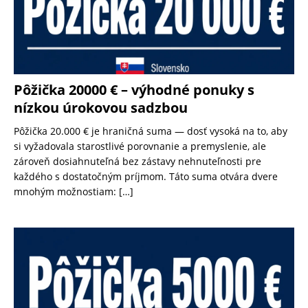
Pôžička 20000 € – výhodné ponuky s
nízkou úrokovou sadzbou
Pôžička 20.000 € je hraničná suma — dosť vysoká na to, aby
si vyžadovala starostlivé porovnanie a premyslenie, ale
zároveň dosiahnuteľná bez zástavy nehnuteľnosti pre
každého s dostatočným príjmom. Táto suma otvára dvere
mnohým možnostiam:
[…]