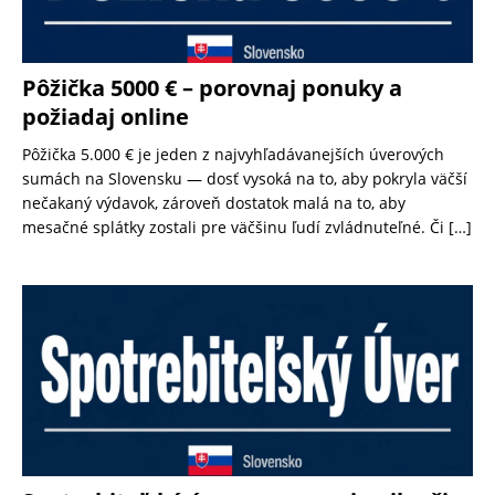
Pôžička 5000 € – porovnaj ponuky a
požiadaj online
Pôžička 5.000 € je jeden z najvyhľadávanejších úverových
sumách na Slovensku — dosť vysoká na to, aby pokryla väčší
nečakaný výdavok, zároveň dostatok malá na to, aby
mesačné splátky zostali pre väčšinu ľudí zvládnuteľné. Či
[…]