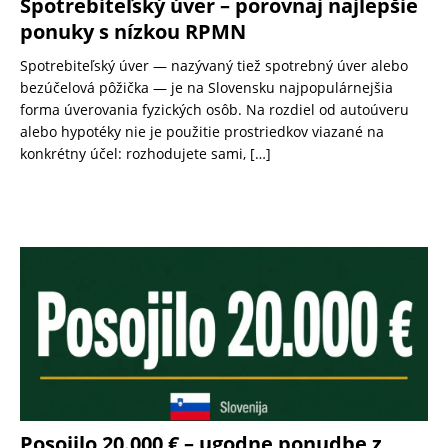
Spotrebiteľský úver – porovnaj najlepšie
ponuky s nízkou RPMN
Spotrebiteľský úver — nazývaný tiež spotrebný úver alebo
bezúčelová pôžička — je na Slovensku najpopulárnejšia
forma úverovania fyzických osôb. Na rozdiel od autoúveru
alebo hypotéky nie je použitie prostriedkov viazané na
konkrétny účel: rozhodujete sami,
[…]
Posojilo 20.000 € – ugodne ponudbe z