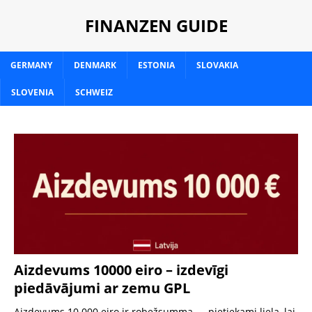
FINANZEN GUIDE
GERMANY
DENMARK
ESTONIA
SLOVAKIA
SLOVENIA
SCHWEIZ
Aizdevums 10000 eiro – izdevīgi
piedāvājumi ar zemu GPL
Aizdevums 10.000 eiro ir robežsumma — pietiekami liela, lai