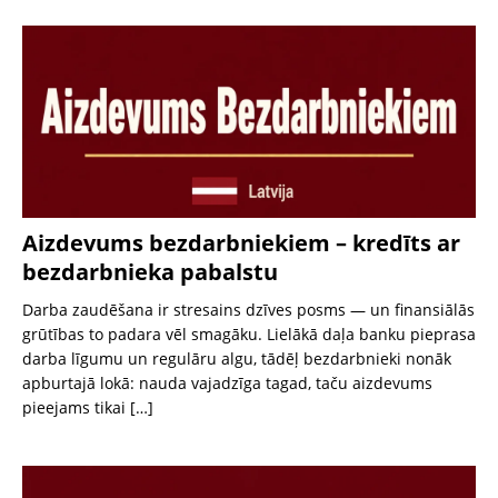
Aizdevums bezdarbniekiem – kredīts ar
bezdarbnieka pabalstu
Darba zaudēšana ir stresains dzīves posms — un finansiālās
grūtības to padara vēl smagāku. Lielākā daļa banku pieprasa
darba līgumu un regulāru algu, tādēļ bezdarbnieki nonāk
apburtajā lokā: nauda vajadzīga tagad, taču aizdevums
pieejams tikai
[…]