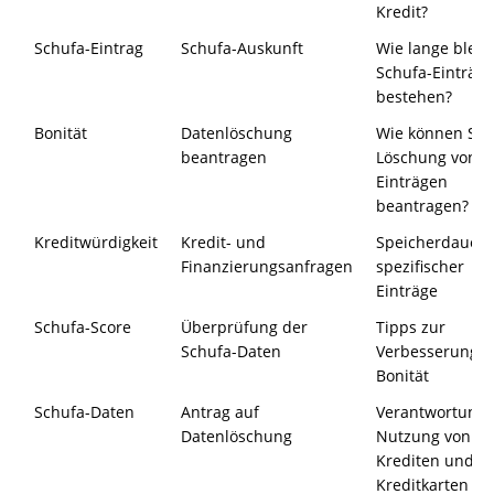
Kredit?
Schufa-Eintrag
Schufa-Auskunft
Wie lange bleib
Schufa-Einträge
bestehen?
Bonität
Datenlöschung
Wie können Sie 
beantragen
Löschung von
Einträgen
beantragen?
Kreditwürdigkeit
Kredit- und
Speicherdauer
Finanzierungsanfragen
spezifischer
Einträge
Schufa-Score
Überprüfung der
Tipps zur
Schufa-Daten
Verbesserung I
Bonität
Schufa-Daten
Antrag auf
Verantwortungs
Datenlöschung
Nutzung von
Krediten und
Kreditkarten