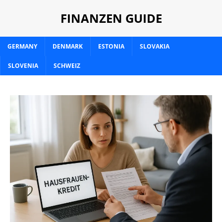
FINANZEN GUIDE
GERMANY
DENMARK
ESTONIA
SLOVAKIA
SLOVENIA
SCHWEIZ