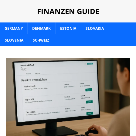
FINANZEN GUIDE
GERMANY
DENMARK
ESTONIA
SLOVAKIA
SLOVENIA
SCHWEIZ