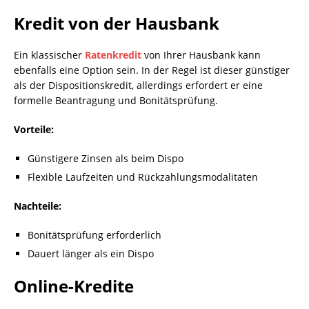
Kredit von der Hausbank
Ein klassischer
Ratenkredit
von Ihrer Hausbank kann
ebenfalls eine Option sein. In der Regel ist dieser günstiger
als der Dispositionskredit, allerdings erfordert er eine
formelle Beantragung und Bonitätsprüfung.
Vorteile:
Günstigere Zinsen als beim Dispo
Flexible Laufzeiten und Rückzahlungsmodalitäten
Nachteile:
Bonitätsprüfung erforderlich
Dauert länger als ein Dispo
Online-Kredite