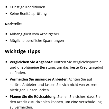
Günstige Konditionen
Keine Bonitätsprüfung
Nachteile:
Abhängigkeit vom Arbeitgeber
Mögliche berufliche Spannungen
Wichtige Tipps
Vergleichen Sie Angebote:
Nutzen Sie Vergleichsportale
und unabhängige Beratung, um das beste Kreditangebot
zu finden.
Vermeiden Sie unseriöse Anbieter:
Achten Sie auf
seriöse Anbieter und lassen Sie sich nicht von extrem
niedrigen Zinsen locken.
Planen Sie die Rückzahlung:
Stellen Sie sicher, dass Sie
den Kredit zurückzahlen können, um eine Verschuldung
zu vermeiden.