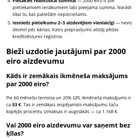
Piesakies reālistiskai summai
— 2000 eiro ir pie
pietiekamiem ienākumiem labi pieejama summa. Norādi
tikai to, kas patiešām nepieciešams.
Iesniedz pieteikumu 2–3 aizdevējiem vienlaicīgi
— nevis
desmit pēc kārtas. Katrs pieprasījums atstāj pēdas
kredītvēstures reģistros.
Bieži uzdotie jautājumi par 2000
eiro aizdevumu
Kāds ir zemākais ikmēneša maksājums
par 2000 eiro?
Pie 60 mēnešu termiņa un 20% GPL ikmēneša maksājums ir
ca
53 €
. Tas ir zemākais iespējamais maksājums, taču
kopējās procentu izmaksas ir augstākās — ca 1.168 €.
Vai 2000 eiro aizdevumu var saņemt bez
ķīlas?