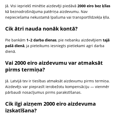
Jā. Visi iepriekš minētie aizdevēji piedāvā
2000 eiro bez ķīlas
kā beznodrošinājuma patēriņa aizdevumu. Nav
nepieciešama nekustamā īpašuma vai transportlīdzekļa ķīla.
Cik ātri nauda nonāk kontā?
Pie bankām
1–2 darba dienas
, pie nebanku aizdevējiem
tajā
pašā dienā
, ja pieteikums iesniegts pietiekami agri darba
dienā.
Vai 2000 eiro aizdevumu var atmaksāt
pirms termiņa?
Jā. Latvijā tev ir tiesības atmaksāt aizdevumu pirms termiņa.
Aizdevējs var pieprasīt ierobežotu kompensāciju — vienmēr
pārbaudi nosacījumus pirms parakstīšanas.
Cik ilgi aizņem 2000 eiro aizdevuma
izskatīšana?