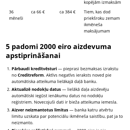
kopējām izmaksām
36
ca 66 €
ca 384 €
Tiem, kas dod
mēneši
priekšroku zemam
ikmēneša
maksājumam
5 padomi 2000 eiro aizdevuma
apstiprināšanai
Pārbaudi kredītvēsturi
— pieprasi bezmaksas izrakstu
no
Creditreform
. Aktīvs negatīvs ieraksts noved pie
automātiska atteikuma lielākajā daļā banku.
Aktualizē nodokļu datus
— lielākā daļa aizdevēju
automātiski iegūst ienākumu datus no nodokļu
reģistriem. Novecojuši dati ir bieža atteikuma iemesla.
Aizver neizmantotus limitus
— banka katru atvērtu
limitu uzskata par potenciālu ikmēneša saistību, pat ja to
neizmanto.