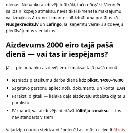
dienas. Nebanku aizdevēji ir ātrāki, taču dārgāki. Vienmēr
salīdzini kopējo atmaksu, nevis tikai ikmēneša maksājumu
vai izmaksas ātrumu. Izmanto salīdzinājuma portālus kā
Nudgekredits.lv
un
Lafingo
, lai saņemtu vairāku aizdevēju
piedāvājumus vienlaikus.
Aizdevums 2000 eiro tajā pašā
dienā — vai tas ir iespējams?
Jā — pie nebanku aizdevējiem. Izmaksai tajā pašā dienā:
Iesniedz pieteikumu darba dienā līdz
plkst. 14:00–16:00
Sagatavo personu apliecinošu dokumentu un konta IBAN
Paraksti digitāli — lielākā daļa aizdevēju atbalsta digitālu
parakstu
Pārbaudi, vai aizdevējs piedāvā
tūlītēju izmaksu
— tas
nav standarts visiem
Vajadzīga nauda steidzami šodien? Lasi mūsu ceļvedi
ātrais