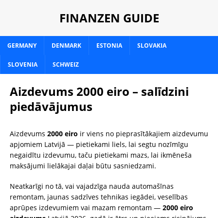
FINANZEN GUIDE
GERMANY
DENMARK
ESTONIA
SLOVAKIA
SLOVENIA
SCHWEIZ
Aizdevums 2000 eiro – salīdzini
piedāvājumus
Aizdevums
2000 eiro
ir viens no pieprasītākajiem aizdevumu
apjomiem Latvijā — pietiekami liels, lai segtu nozīmīgu
negaidītu izdevumu, taču pietiekami mazs, lai ikmēneša
maksājumi lielākajai daļai būtu sasniedzami.
Neatkarīgi no tā, vai vajadzīga nauda automašīnas
remontam, jaunas sadzīves tehnikas iegādei, veselības
aprūpes izdevumiem vai mazam remontam —
2000 eiro