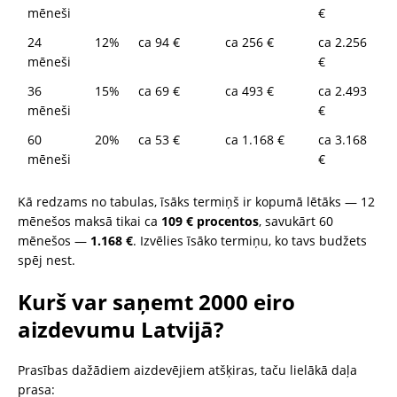
mēneši
€
24
12%
ca 94 €
ca 256 €
ca 2.256
mēneši
€
36
15%
ca 69 €
ca 493 €
ca 2.493
mēneši
€
60
20%
ca 53 €
ca 1.168 €
ca 3.168
mēneši
€
Kā redzams no tabulas, īsāks termiņš ir kopumā lētāks — 12
mēnešos maksā tikai ca
109 € procentos
, savukārt 60
mēnešos —
1.168 €
. Izvēlies īsāko termiņu, ko tavs budžets
spēj nest.
Kurš var saņemt 2000 eiro
aizdevumu Latvijā?
Prasības dažādiem aizdevējiem atšķiras, taču lielākā daļa
prasa: