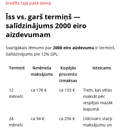
kredīts tajā pašā dienā
.
Īss vs. garš termiņš —
salīdzinājums 2000 eiro
aizdevumam
Svarīgākais lēmums par
2000 eiro aizdevumu
ir termiņš.
Salīdzinājums pie 12% GPL:
Termiņš
Ikmēneša
Kopējās
Ieteicams
maksājums
procentu
izmaksas
12
ca 178 €
ca 133 €
Tiem, kas vēlas
mēneši
maksāt pēc
iespējas mazāk
kopumā
24
ca 94 €
ca 256 €
Līdzsvars starp
mēneši
maksājumu un