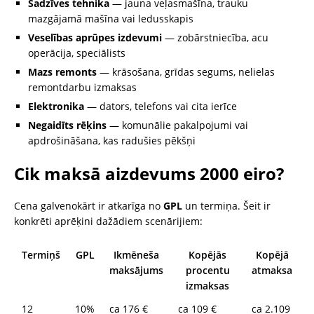
Sadzīves tehnika
— jauna veļasmašīna, trauku
mazgājamā mašīna vai ledusskapis
Veselības aprūpes izdevumi
— zobārstniecība, acu
operācija, speciālists
Mazs remonts
— krāsošana, grīdas segums, nelielas
remontdarbu izmaksas
Elektronika
— dators, telefons vai cita ierīce
Negaidīts rēķins
— komunālie pakalpojumi vai
apdrošināšana, kas radušies pēkšņi
Cik maksā aizdevums 2000 eiro?
Cena galvenokārt ir atkarīga no
GPL
un termiņa. Šeit ir
konkrēti aprēķini dažādiem scenārijiem:
Termiņš
GPL
Ikmēneša
Kopējās
Kopējā
maksājums
procentu
atmaksa
izmaksas
12
10%
ca 176 €
ca 109 €
ca 2.109