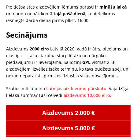
Pie tiešsaistes aizdevējiem lēmums parasti ir
minūšu laikā
,
un nauda nonāk kontā
tajā pašā dienā
, ja pieteikums
iesniegts darba dienā pirms plkst. 16:00.
Secinājums
Aizdevums
2000 eiro
Latvijā 2026. gadā ir ātrs, pieejams un
elastīgs — taču starpība starp lētāko un dārgāko
piedāvājumu ir ievērojama. Salīdzini
GPL
vismaz 2–3
aizdevējiem, izvēlies īsāko termiņu, ko tavs budžets spēj, un
nekad neparaksti, pirms esi izlasījis visus nosacījumus.
Skaties mūsu pilno
Latvijas aizdevumu pārskatu
. Vajadzīga
lielāka summa? Lasi ceļvedi
aizdevums 10.000 eiro
.
Aizdevums 2.000 €
Aizdevums 5.000 €