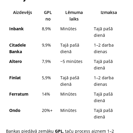
Aizdevējs
GPL
Lēmuma
Izmaksa
no
laiks
Inbank
8,9%
Minūtes
Tajā pašā
dienā
Citadele
9,9%
Tajā pašā
1–2 darba
Banka
dienā
dienas
Altero
7,9%
~5 minūtes
Tajā pašā
dienā
Finlat
5,9%
Tajā pašā
1–2 darba
dienā
dienas
Ferratum
14%
Minūtes
Tajā pašā
dienā
Ondo
20%+
Minūtes
Tajā pašā
dienā
Bankas piedāvā zemāku
GPL
, taču process aizņem 1–2