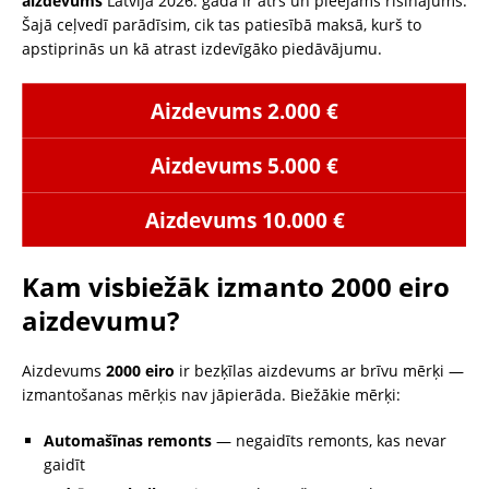
aizdevums
Latvijā 2026. gadā ir ātrs un pieejams risinājums.
Šajā ceļvedī parādīsim, cik tas patiesībā maksā, kurš to
apstiprinās un kā atrast izdevīgāko piedāvājumu.
Aizdevums 2.000 €
Aizdevums 5.000 €
Aizdevums 10.000 €
Kam visbiežāk izmanto 2000 eiro
aizdevumu?
Aizdevums
2000 eiro
ir bezķīlas aizdevums ar brīvu mērķi —
izmantošanas mērķis nav jāpierāda. Biežākie mērķi:
Automašīnas remonts
— negaidīts remonts, kas nevar
gaidīt